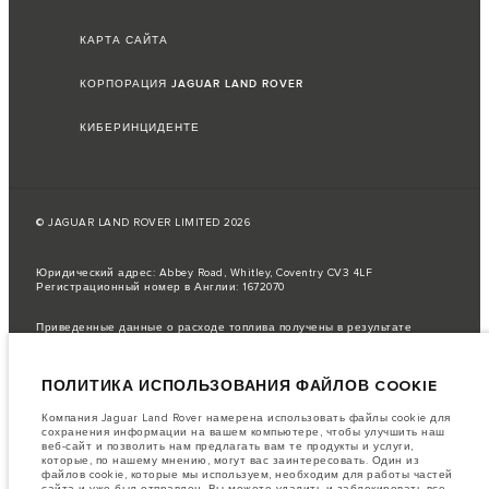
КАРТА САЙТА
КОРПОРАЦИЯ JAGUAR LAND ROVER
КИБЕРИНЦИДЕНТЕ
© JAGUAR LAND ROVER LIMITED 2026
Юридический адрес: Abbey Road, Whitley, Coventry CV3 4LF
Регистрационный номер в Англии: 1672070
Приведенные данные о расходе топлива получены в результате
официальных испытаний производителя в соответствии с
законодательством ЕС.
ПОЛИТИКА ИСПОЛЬЗОВАНИЯ ФАЙЛОВ COOKIE
Фактический расход топлива автомобиля может отличаться от
полученного в таких испытаниях, эти значения предназначены только
для сравнения.
Компания Jaguar Land Rover намерена использовать файлы cookie для
сохранения информации на вашем компьютере, чтобы улучшить наш
важное примечание в отношений изображений и спецификаций.
В
веб-сайт и позволить нам предлагать вам те продукты и услуги,
настоящее время в мире наблюдается дефицит полупроводников,
которые, по нашему мнению, могут вас заинтересовать. Один из
который оказывает влияние на спецификации производимых
файлов cookie, которые мы используем, необходим для работы частей
транспортных средств, доступность опционального оборудования и