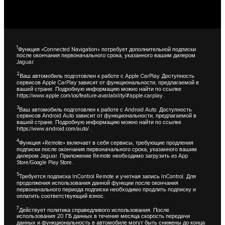
1
Функция «Connected Navigation» потребует дополнительной подписки
после окончания первоначального срока, указанного вашим дилером
Jaguar.
2
Ваш автомобиль подготовлен к работе с Apple CarPlay. Доступность
сервисов Apple CarPlay зависит от функциональности, предлагаемой в
вашей стране. Подробную информацию можно найти по ссылке
https://www.apple.com/ios/feature-availability/#apple-carplay
.
3
Ваш автомобиль подготовлен к работе с Android Auto. Доступность
сервисов Android Auto зависит от функциональности, предлагаемой в
вашей стране. Подробную информацию можно найти по ссылке
https://www.android.com/auto/
.
4
Функция «Remote» включает в себя сервисы, требующие продления
подписки после окончания первоначального срока, указанного вашим
дилером Jaguar. Приложение Remote необходимо загрузить из App
Store/Google Play Store.
5
Требуется подписка InControl Remote и учетная запись InControl. Для
продолжения использования данной функции после окончания
первоначального периода подписки необходимо продлить подписку и
оплатить соответствующий взнос.
7
Действует политика справедливого использования. После
использования 20 ГБ данных в течение месяца скорость передачи
данных и функциональность в автомобиле могут быть снижены до конца