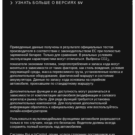
УЗНАТЬ БОЛЬШЕ О ВЕРСИЯХ SV
Приведенные данные получены в результате официальных тестов
производителя в соответствии с законодательством ЕС при полностью
заряженной батарее. Только для сравнения. В реальных условиях
эксплуатации характеристики могут отличаться. Выбросы CO2
,
2
показатели экономии топлива, энергопотребления и запаса хода могут
меняться в зависимости от таких факторов, как стиль вождения, условия
окружающей среды, масса перевозимого груза, установленные колеса и
дополнительное оборудование, фактический маршрут и состояние
аккумулятора. Данные по запасу хода основаны на серийном
автомобиле, проехавшем по стандартному маршруту.
Дополнительные функции и их доступность могут различаться в
зависимости от комплектации автомобиля (модификации и силового
агрегата) и рынка сбыта. Для ряда функций требуется установка
дополнительных компонентов. Для получения дополнительной
информации обратитесь к официальному дилеру или воспользуйтесь
онлайн-конфигуратором.
Пользоваться мультимедийными функциями автомобиля разрешается
только в тех случаях, когда это безопасно. Водители должны всегда
сохранять полный контроль над автомобилем.
Системы Pivi и InControl, опции, услуги сторонних поставщиков и их