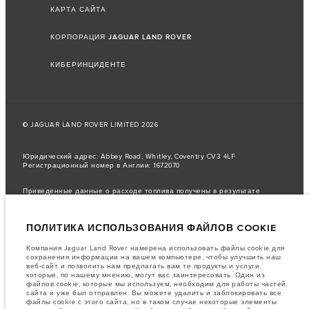
КАРТА САЙТА
КОРПОРАЦИЯ JAGUAR LAND ROVER
КИБЕРИНЦИДЕНТЕ
© JAGUAR LAND ROVER LIMITED 2026
Юридический адрес: Abbey Road, Whitley, Coventry CV3 4LF
Регистрационный номер в Англии: 1672070
Приведенные данные о расходе топлива получены в результате
официальных испытаний производителя в соответствии с
законодательством ЕС.
ПОЛИТИКА ИСПОЛЬЗОВАНИЯ ФАЙЛОВ COOKIE
Фактический расход топлива автомобиля может отличаться от
полученного в таких испытаниях, эти значения предназначены только
для сравнения.
Компания Jaguar Land Rover намерена использовать файлы cookie для
сохранения информации на вашем компьютере, чтобы улучшить наш
важное примечание в отношений изображений и спецификаций.
В
веб-сайт и позволить нам предлагать вам те продукты и услуги,
настоящее время в мире наблюдается дефицит полупроводников,
которые, по нашему мнению, могут вас заинтересовать. Один из
который оказывает влияние на спецификации производимых
файлов cookie, которые мы используем, необходим для работы частей
транспортных средств, доступность опционального оборудования и
сайта и уже был отправлен. Вы можете удалить и заблокировать все
сроки производства. Ситуация меняется очень быстро. Поэтому
файлы cookie с этого сайта, но в таком случае некоторые элементы
используемые на сайте изображения могут не в полной мере