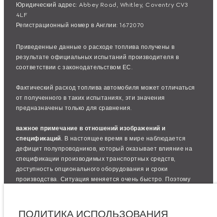
Юридический адрес: Abbey Road, Whitley, Coventry CV3
4LF
Регистрационный номер в Англии: 1672070
Приведенные данные о расходе топлива получены в
результате официальных испытаний производителя в
соответствии с законодательством ЕС.
Фактический расход топлива автомобиля может отличаться
от полученного в таких испытаниях, эти значения
предназначены только для сравнения.
важное примечание в отношений изображений и
спецификаций.
В настоящее время в мире наблюдается
дефицит полупроводников, который оказывает влияние на
спецификации производимых транспортных средств,
доступность опционального оборудования и сроки
производства. Ситуация меняется очень быстро. Поэтому
используемые на сайте изображения могут не в полной мере
соответствовать доступным особенностям, опциям,
комплектациям и цветовым схемам автомобилей. Подробную
ПОЛИТИКА ИСПОЛЬЗОВАНИЯ