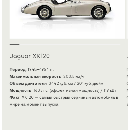
Jaguar XK120
J
Период
: 1948–1954 гг.
П
Максимальная скорость
: 200,5 км/ч
М
Объем двигателя
: 3442 куб. см / 201 куб. дюйм
О
Мощность
: 160 л. с. (эффективная мощность) / 119 кВт
М
Факт
: XK120 — самый быстрый серийный автомобиль в
Ф
мире на момент выпуска.
а