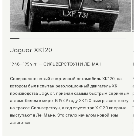
Jaguar XK120
J
1948–1954 гг. — СИЛЬВЕРСТОУН И ЛЕ-МАН
1
Совершенно новый спортивный автомобиль XK120, на
В
котором был испытан революционный двигатель ХК
а
производства Jaguar, признан самым быстрым серийным
р
автомобилем в мире. В 1949 году XK120 выигрывает гонку
т
на трассе Сильверстоун, а год спустя три XK120 впервые
T
выступают в Ле-Мане. Это стало началом новой эры
а
автогонок.
п
г