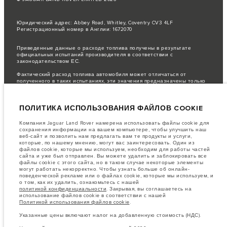
Юридический адрес: Abbey Road, Whitley, Coventry CV3 4LF
Регистрационный номер в Англии: 1672070
Приведенные данные о расходе топлива получены в результате
официальных испытаний производителя в соответствии с
законодательством ЕС.
Фактический расход топлива автомобиля может отличаться от
полученного в таких испытаниях, эти значения предназначены только
для сравнения.
важное примечание в отношений изображений и спецификаций.
В
ПОЛИТИКА ИСПОЛЬЗОВАНИЯ ФАЙЛОВ COOKIE
настоящее время в мире наблюдается дефицит полупроводников,
который оказывает влияние на спецификации производимых
транспортных средств, доступность опционального оборудования и
Компания Jaguar Land Rover намерена использовать файлы cookie для
сроки производства. Ситуация меняется очень быстро. Поэтому
сохранения информации на вашем компьютере, чтобы улучшить наш
используемые на сайте изображения могут не в полной мере
веб-сайт и позволить нам предлагать вам те продукты и услуги,
соответствовать доступным особенностям, опциям, комплектациям и
которые, по нашему мнению, могут вас заинтересовать. Один из
цветовым схемам автомобилей. Подробную информацию о
файлов cookie, которые мы используем, необходим для работы частей
действующих ограничениях уточняйте у авторизованных дилеров.
сайта и уже был отправлен. Вы можете удалить и заблокировать все
файлы cookie с этого сайта, но в таком случае некоторые элементы
Информация, технические характеристики, двигатели и цвета на этом
могут работать некорректно. Чтобы узнать больше об онлайн-
веб-сайте указаны для европейских комплектаций автомобилей. Они
поведенческой рекламе или о файлах cookie, которые мы используем, и
могут различаться в зависимости от рынка и могут быть изменены без
о том, как их удалить, ознакомьтесь с нашей
предварительного уведомления. Некоторые автомобили показаны с
политикой конфиденциальности
. Закрывая, вы соглашаетесь на
дополнительным оборудованием, которое может быть недоступно для
использование файлов cookie в соответствии с нашей
некоторых рынков. Пожалуйста, свяжитесь с местным дилером, чтобы
Политикой использования файлов cookie
.
узнать о наличии товаров и ценах в вашем регионе.
Указанные цены включают налог на добавленную стоимость (НДС).
Указанные цены включают налог на добавленную стоимость (НДС).
Цены действительны только для моделей 2026 года.