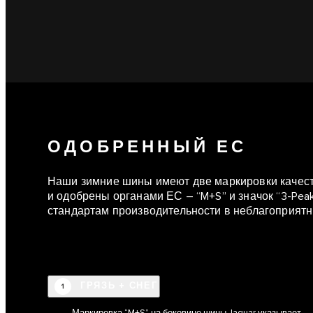
ОДОБРЕННЫЙ ЕС
Наши зимние шины имеют две маркировки качест
и одобрены органами ЕС – “M+S” и значок “3-Pea
стандартам производительности в неблагоприятн
ГРЯЗЬ + СНЕГ
1
Маркировка “M+S” на боковине шины Jaguar указывает