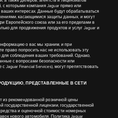
а также дилеров, агентств и лицензиатов
, с которыми компания Jaguar прямо или
в ваших интересах. Данные будут обрабатываться
ениями, касающимися защиты данных, и могут
ри Европейского союза или за его пределами в
лько для продвижения продуктов и услуг Jaguar и
 информацию о вас мы храним, и при
е право попросить нас не использовать эту
для соблюдения ваших требований. Однако,
анные с вопросами безопасности или
Jaguar Financial Services), могут препятствовать
ПРОДУКЦИЮ, ПРЕДСТАВЛЕННЫЕ В СЕТИ
т из рекомендованной розничной цены
ой государственной лицензии, государственной
средства и оценочной стоимости номерных
вок нового автомобиля. Политика Jaguar