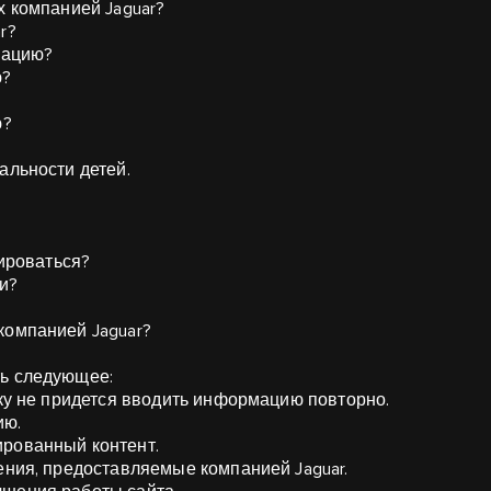
х компанией Jaguar?
r?
рмацию?
ю?
ю?
альности детей.
рироваться?
ии?
компанией Jaguar?
ть следующее:
ьку не придется вводить информацию повторно.
ию.
ированный контент.
ения, предоставляемые компанией Jaguar.