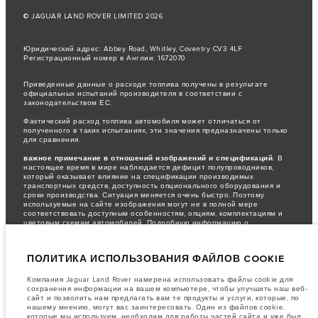
© JAGUAR LAND ROVER LIMITED 2026
Юридический адрес: Abbey Road, Whitley, Coventry CV3 4LF
Регистрационный номер в Англии: 1672070
Приведенные данные о расходе топлива получены в результате
официальных испытаний производителя в соответствии с
законодательством ЕС.
Фактический расход топлива автомобиля может отличаться от
полученного в таких испытаниях, эти значения предназначены только
для сравнения.
важное примечание в отношений изображений и спецификаций.
В
настоящее время в мире наблюдается дефицит полупроводников,
который оказывает влияние на спецификации производимых
транспортных средств, доступность опционального оборудования и
сроки производства. Ситуация меняется очень быстро. Поэтому
используемые на сайте изображения могут не в полной мере
соответствовать доступным особенностям, опциям, комплектациям и
цветовым схемам автомобилей. Подробную информацию о
действующих ограничениях уточняйте у авторизованных дилеров.
Информация, технические характеристики, двигатели и цвета на этом
ПОЛИТИКА ИСПОЛЬЗОВАНИЯ ФАЙЛОВ COOKIE
веб-сайте указаны для европейских комплектаций автомобилей. Они
могут различаться в зависимости от рынка и могут быть изменены без
предварительного уведомления. Некоторые автомобили показаны с
Компания Jaguar Land Rover намерена использовать файлы cookie для
дополнительным оборудованием, которое может быть недоступно для
сохранения информации на вашем компьютере, чтобы улучшить наш веб-
некоторых рынков. Пожалуйста, свяжитесь с местным дилером, чтобы
сайт и позволить нам предлагать вам те продукты и услуги, которые, по
узнать о наличии товаров и ценах в вашем регионе.
нашему мнению, могут вас заинтересовать. Один из файлов cookie,
которые мы используем, необходим для работы частей сайта и уже был