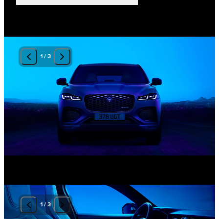
1
/
3
1
/
3