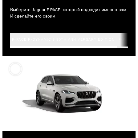
Выберите Jaguar F-PACE, который подходит именно вам.
И сделайте его своим.
F-PACE R-DYNAMIC S 90TH ANNIVERSARY EDITION
F-PACE R