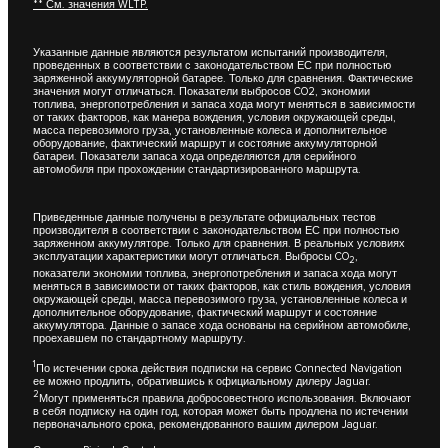
** См. значения WLTP.
Указанные данные являются результатом испытаний производителя,
проведенных в соответствии с законодательством ЕС при полностью
заряженной аккумуляторной батарее. Только для сравнения. Фактические
значения могут отличаться. Показатели выбросов CO2, экономии
топлива, энергопотребления и запаса хода могут меняться в зависимости
от таких факторов, как манера вождения, условия окружающей среды,
масса перевозимого груза, установленные колеса и дополнительное
оборудование, фактический маршрут и состояние аккумуляторной
батареи. Показатели запаса хода определяются для серийного
автомобиля при прохождении стандартизированного маршрута.
Приведенные данные получены в результате официальных тестов
производителя в соответствии с законодательством ЕС при полностью
заряженном аккумуляторе. Только для сравнения. В реальных условиях
эксплуатации характеристики могут отличаться. Выбросы CO
,
2
показатели экономии топлива, энергопотребления и запаса хода могут
меняться в зависимости от таких факторов, как стиль вождения, условия
окружающей среды, масса перевозимого груза, установленные колеса и
дополнительное оборудование, фактический маршрут и состояние
аккумулятора. Данные о запасе хода основаны на серийном автомобиле,
проехавшем по стандартному маршруту.
1
По истечении срока действия подписки на сервис Connected Navigation
ее можно продлить, обратившись к официальному дилеру Jaguar.
2
Могут применяться правила добросовестного использования. Включают
в себя подписку на один год, которая может быть продлена по истечении
первоначального срока, рекомендованного вашим дилером Jaguar.