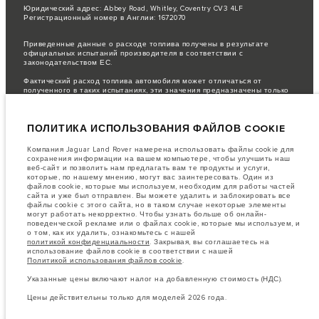
Юридический адрес: Abbey Road, Whitley, Coventry CV3 4LF
Регистрационный номер в Англии: 1672070
Приведенные данные о расходе топлива получены в результате
официальных испытаний производителя в соответствии с
законодательством ЕС.
Фактический расход топлива автомобиля может отличаться от
полученного в таких испытаниях, эти значения предназначены только
для сравнения.
важное примечание в отношений изображений и спецификаций.
В
ПОЛИТИКА ИСПОЛЬЗОВАНИЯ ФАЙЛОВ COOKIE
настоящее время в мире наблюдается дефицит полупроводников,
который оказывает влияние на спецификации производимых
транспортных средств, доступность опционального оборудования и
Компания Jaguar Land Rover намерена использовать файлы cookie для
сроки производства. Ситуация меняется очень быстро. Поэтому
сохранения информации на вашем компьютере, чтобы улучшить наш
используемые на сайте изображения могут не в полной мере
веб-сайт и позволить нам предлагать вам те продукты и услуги,
соответствовать доступным особенностям, опциям, комплектациям и
которые, по нашему мнению, могут вас заинтересовать. Один из
цветовым схемам автомобилей. Подробную информацию о
файлов cookie, которые мы используем, необходим для работы частей
действующих ограничениях уточняйте у авторизованных дилеров.
сайта и уже был отправлен. Вы можете удалить и заблокировать все
файлы cookie с этого сайта, но в таком случае некоторые элементы
Информация, технические характеристики, двигатели и цвета на этом
могут работать некорректно. Чтобы узнать больше об онлайн-
веб-сайте указаны для европейских комплектаций автомобилей. Они
поведенческой рекламе или о файлах cookie, которые мы используем, и
могут различаться в зависимости от рынка и могут быть изменены без
о том, как их удалить, ознакомьтесь с нашей
предварительного уведомления. Некоторые автомобили показаны с
политикой конфиденциальности
. Закрывая, вы соглашаетесь на
дополнительным оборудованием, которое может быть недоступно для
использование файлов cookie в соответствии с нашей
некоторых рынков. Пожалуйста, свяжитесь с местным дилером, чтобы
Политикой использования файлов cookie
.
узнать о наличии товаров и ценах в вашем регионе.
Указанные цены включают налог на добавленную стоимость (НДС).
Указанные цены включают налог на добавленную стоимость (НДС).
Цены действительны только для моделей 2026 года.
Цены действительны только для моделей 2026 года.