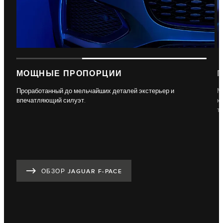
МОЩНЫЕ ПРОПОРЦИИ
Проработанный до мельчайших деталей экстерьер и
М
впечатляющий силуэт.
к
т
ОБЗОР JAGUAR F-PACE