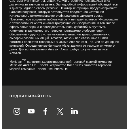
Системы Pivi и InControl, опции, услуги сторонних поставщиков и их
доступность зависят от рынка. За подробной информацией обращайтесь
к дилеру Jaguar в своем регионе. Некоторые функции предусматривают
наличие подписки, которую потребуется продлить по истечении
изначального рекомендованного официальным дилером срока.
Повсеместное покрытие мобильной сети не гарантируется. Информация
о технологии InControl и иллюстрирующие ее изображения, в том числе
оформление экрана и последовательность действий, могут быть
изменены в зависимости от версии программного обеспечения,
обновлений и других системных/визуальных настроек, связанных с
выбором различных опций. Amazon, Alexa и все связанные с ними
логотипы являются товарными знаками Amazon.com, Inc. или ее дочерних
компаний. Определенные функции Alexa зависят от технологии умного
дома. Для использования Amazon Alexa требуется учетная запись
Amazon.
ТМ
Meridian
является зарегистрированной торговой маркой компании
Meridian Audio Ltd. Trifield. Устройство three fields является торговой
маркой компании Trifield Productions Ltd.
ПОДПИСЫВАЙТЕСЬ