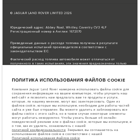
© JAGUAR LAND ROVER LIMITED 2026
Юридический адрес: Abbey Road, Whitley, Coventry CV3 4LF
Регистрационный номер в Англии: 1672070
Приведенные данные о расходе топлива получены в результате
официальных испытаний производителя в соответствии с
законодательством ЕС.
Фактический расход топлива автомобиля может отличаться от
полученного в таких испытаниях, эти значения предназначены только
для сравнения.
важное примечание в отношений изображений и спецификаций.
В
ПОЛИТИКА ИСПОЛЬЗОВАНИЯ ФАЙЛОВ COOKIE
настоящее время в мире наблюдается дефицит полупроводников,
который оказывает влияние на спецификации производимых
транспортных средств, доступность опционального оборудования и
Компания Jaguar Land Rover намерена использовать файлы cookie для
сроки производства. Ситуация меняется очень быстро. Поэтому
сохранения информации на вашем компьютере, чтобы улучшить наш
используемые на сайте изображения могут не в полной мере
веб-сайт и позволить нам предлагать вам те продукты и услуги,
соответствовать доступным особенностям, опциям, комплектациям и
которые, по нашему мнению, могут вас заинтересовать. Один из
цветовым схемам автомобилей. Подробную информацию о
файлов cookie, которые мы используем, необходим для работы частей
действующих ограничениях уточняйте у авторизованных дилеров.
сайта и уже был отправлен. Вы можете удалить и заблокировать все
файлы cookie с этого сайта, но в таком случае некоторые элементы
Информация, технические характеристики, двигатели и цвета на этом
могут работать некорректно. Чтобы узнать больше об онлайн-
веб-сайте указаны для европейских комплектаций автомобилей. Они
поведенческой рекламе или о файлах cookie, которые мы используем, и
могут различаться в зависимости от рынка и могут быть изменены без
о том, как их удалить, ознакомьтесь с нашей
предварительного уведомления. Некоторые автомобили показаны с
политикой конфиденциальности
. Закрывая, вы соглашаетесь на
дополнительным оборудованием, которое может быть недоступно для
использование файлов cookie в соответствии с нашей
некоторых рынков. Пожалуйста, свяжитесь с местным дилером, чтобы
Политикой использования файлов cookie
.