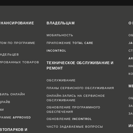
ИНАНСИРОВАНИЕ
ВЛАДЕЛЬЦАМ
О
МОБИЛЬНОСТЬ
О
ГОМ ПО ПРОГРАММЕ
ПРИЛОЖЕНИЕ TOTAL CARE
JA
INCONTROL
С
ЛАДЕЛЬЦЕВ
A
ИРОВАННЫХ ТОВАРОВ
ТЕХНИЧЕСКОЕ ОБСЛУЖИВАНИЕ И
Н
РЕМОНТ
К
ОБСЛУЖИВАНИЕ
М
ПЛАНЫ СЕРВИСНОГО ОБСЛУЖИВАНИЯ
ОБИЛЬ ОНЛАЙН
ОНЛАЙН-ЗАПИСЬ НА СЕРВИСНОЕ
О
ОБСЛУЖИВАНИЕ
ДРАЙВ
З
ОБНОВЛЕНИЕ ПРОГРАММНОГО
МИ
ОБЕСПЕЧЕНИЯ
ЗА
РАММЕ APPROVED
ОБНОВЛЕНИЕ INCONTROL
И
ЧАСТО ЗАДАВАЕМЫЕ ВОПРОСЫ
ВТОПАРКОВ И