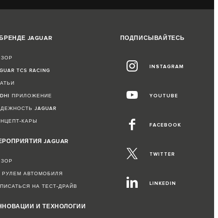
 БРЕНДЕ JAGUAR
ПОДПИСЫВАЙТЕСЬ
БЗОР
INSTAGRAM
GUAR TCS RACING
ТАТЬИ
RDHI ПРИЛОЖЕНИЕ
YOUTUBE
АДЕЖНОСТЬ JAGUAR
ОНЦЕПТ-КАРЫ
FACEBOOK
ЕРОПРИЯТИЯ JAGUAR
TWITTER
БЗОР
А РУЛЕМ АВТОМОБИЛЯ
LINKEDIN
ПИСАТЬСЯ НА ТЕСТ-ДРАЙВ
ННОВАЦИИ И ТЕХНОЛОГИИ