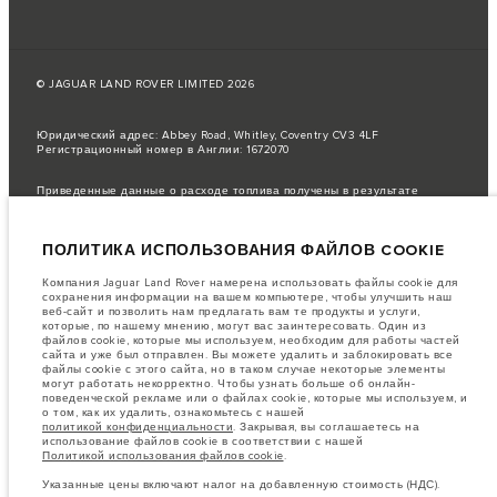
© JAGUAR LAND ROVER LIMITED 2026
Юридический адрес: Abbey Road, Whitley, Coventry CV3 4LF
Регистрационный номер в Англии: 1672070
Приведенные данные о расходе топлива получены в результате
официальных испытаний производителя в соответствии с
законодательством ЕС.
ПОЛИТИКА ИСПОЛЬЗОВАНИЯ ФАЙЛОВ COOKIE
Фактический расход топлива автомобиля может отличаться от
полученного в таких испытаниях, эти значения предназначены только
для сравнения.
Компания Jaguar Land Rover намерена использовать файлы cookie для
сохранения информации на вашем компьютере, чтобы улучшить наш
важное примечание в отношений изображений и спецификаций.
В
веб-сайт и позволить нам предлагать вам те продукты и услуги,
настоящее время в мире наблюдается дефицит полупроводников,
которые, по нашему мнению, могут вас заинтересовать. Один из
который оказывает влияние на спецификации производимых
файлов cookie, которые мы используем, необходим для работы частей
транспортных средств, доступность опционального оборудования и
сайта и уже был отправлен. Вы можете удалить и заблокировать все
сроки производства. Ситуация меняется очень быстро. Поэтому
файлы cookie с этого сайта, но в таком случае некоторые элементы
используемые на сайте изображения могут не в полной мере
могут работать некорректно. Чтобы узнать больше об онлайн-
соответствовать доступным особенностям, опциям, комплектациям и
поведенческой рекламе или о файлах cookie, которые мы используем, и
цветовым схемам автомобилей. Подробную информацию о
о том, как их удалить, ознакомьтесь с нашей
действующих ограничениях уточняйте у авторизованных дилеров.
политикой конфиденциальности
. Закрывая, вы соглашаетесь на
использование файлов cookie в соответствии с нашей
Информация, технические характеристики, двигатели и цвета на этом
Политикой использования файлов cookie
.
веб-сайте указаны для европейских комплектаций автомобилей. Они
могут различаться в зависимости от рынка и могут быть изменены без
Указанные цены включают налог на добавленную стоимость (НДС).
предварительного уведомления. Некоторые автомобили показаны с