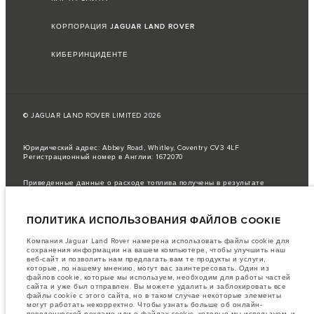
КОРПОРАЦИЯ JAGUAR LAND ROVER
КИБЕРИНЦИДЕНТЕ
© JAGUAR LAND ROVER LIMITED 2026
Юридический адрес: Abbey Road, Whitley, Coventry CV3 4LF
Регистрационный номер в Англии: 1672070
Приведенные данные о расходе топлива получены в результате
официальных испытаний производителя в соответствии с
законодательством ЕС.
ПОЛИТИКА ИСПОЛЬЗОВАНИЯ ФАЙЛОВ COOKIE
Фактический расход топлива автомобиля может отличаться от
полученного в таких испытаниях, эти значения предназначены только
для сравнения.
Компания Jaguar Land Rover намерена использовать файлы cookie для
сохранения информации на вашем компьютере, чтобы улучшить наш
важное примечание в отношений изображений и спецификаций.
В
веб-сайт и позволить нам предлагать вам те продукты и услуги,
настоящее время в мире наблюдается дефицит полупроводников,
которые, по нашему мнению, могут вас заинтересовать. Один из
который оказывает влияние на спецификации производимых
файлов cookie, которые мы используем, необходим для работы частей
транспортных средств, доступность опционального оборудования и
сайта и уже был отправлен. Вы можете удалить и заблокировать все
сроки производства. Ситуация меняется очень быстро. Поэтому
файлы cookie с этого сайта, но в таком случае некоторые элементы
используемые на сайте изображения могут не в полной мере
могут работать некорректно. Чтобы узнать больше об онлайн-
соответствовать доступным особенностям, опциям, комплектациям и