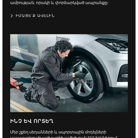
ամրության, որակի և փորձարկված ապրանքը։
ԻՄԱՑԵ՛Ք ԱՎԵԼԻՆ
ԻՆՉ ԵՎ ՈՐՏԵՂ
Մեր շքեղ սեդանների և սպորտային մոդելների