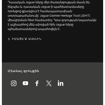
Դասական Jaguar-ները մեր ժառանգության մասն են,
ինչպես և դասական Jaguar-ի պահեստամասերը,
որոնցով զբաղվում է համապատասխան
սոտրաբաժանումը՝ Jaguar Daimler Heritage Trust (JDHT)
միավորման հետ համատեղ։ Դրա գոյության նպատակն
է աշխարհով մեկ սփռված հին Jaguar-ները
պհաեստամսերով ապահովելն է։
ԻՄԱՑԵ՛Ք ԱՎԵԼԻՆ
Միանալ զրույցին