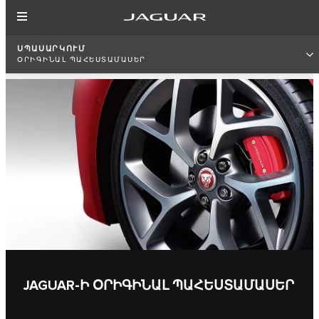
ՍՊԱՍԱՐԿՈՒՄ
ՕՐԻԳԻՆԱԼ ՊԱՀԵՍՏԱՄԱՍԵՐ
JAGUAR-Ի ՕՐԻԳԻՆԱԼ ՊԱՀԵՍՏԱՄԱՍԵՐ