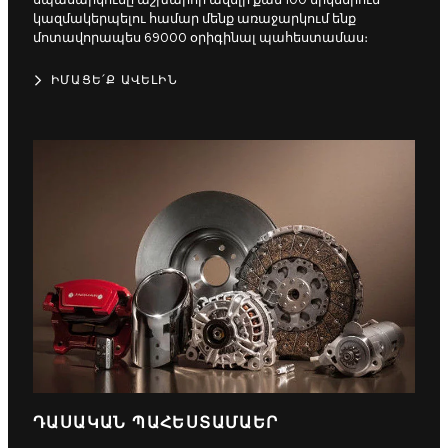
սպասարկումը աշխարհի ավելի քան 100 երկներում
կազմակերպելու համար մենք առաջարկում ենք
մոտավորապես 69000 օրիգինալ պահեստամաս։
ԻՄԱՑԵ՛Ք ԱՎԵԼԻՆ
ԴԱՍԱԿԱՆ ՊԱՀԵՍՏԱՄԱԵՐ