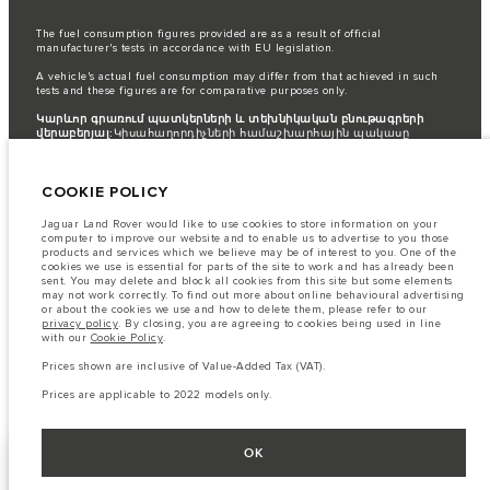
The fuel consumption figures provided are as a result of official
manufacturer's tests in accordance with EU legislation.
A vehicle's actual fuel consumption may differ from that achieved in such
tests and these figures are for comparative purposes only.
Կարևոր գրառում պատկերների և տեխնիկական բնութագրերի
վերաբերյալ:
Կիսահաղորդիչների համաշխարհային պակասը
ներկայումս ազդում է տրանսպորտային միջոցների տեխնիկական
բնութագրերի, տարբերակների առկայության և պատրաստման
ժամկետների վրա: Արդյունքում ներկայումս վեբկայքում
COOKIE POLICY
օգտագործվող պատկերները կարող են ամբողջությամբ
չարտացոլել գործառույթները, տեսականին, հարդարման և
գունային սխեմաների ընթացիկ տեխնիկական բնութագրերը:
Jaguar Land Rover would like to use cookies to store information on your
Խնդրում ենք խորհրդակցել ձեր մանրածախ վաճառողի հետ, ով
computer to improve our website and to enable us to advertise to you those
կկարողանա ներկայացնել ձեզ առկա ցանկացած
products and services which we believe may be of interest to you. One of the
սահմանափակում՝ ճիշտ ընտրություն կատարելու համար
cookies we use is essential for parts of the site to work and has already been
sent. You may delete and block all cookies from this site but some elements
The information, specification, engines and colours on this website are based
may not work correctly. To find out more about online behavioural advertising
on European specification and may vary from market to market and are
or about the cookies we use and how to delete them, please refer to our
subject to change without notice. Some vehicles are shown with optional
privacy policy
. By closing, you are agreeing to cookies being used in line
equipment that may not be available in all markets. Please contact your
with our
Cookie Policy
.
local retailer for local availability and prices.
Prices shown are inclusive of Value-Added Tax (VAT).
Prices shown are inclusive of Value-Added Tax (VAT).
Prices are applicable to 2026 models only.
Prices are applicable to 2022 models only.
OK
INCONTROL
NEXT STEPS