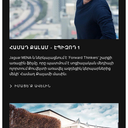
ՀԱՄԱԴ ՔԱԼԱՄ - ԷՊԻԶՈԴ 1
Jaguar MENA-ն ներկայացնում է ‘Forward Thinkers' շարքի
առաջին ֆիլմը, որը պատմում է սոցիալական մեդիայի
ոլորտում Քուվեյտի առավել ազդեցիկ կերպարներից
մեկի՝ Համադ Քալամի մասին։
ԻՄԱՑԵ՛Ք ԱՎԵԼԻՆ