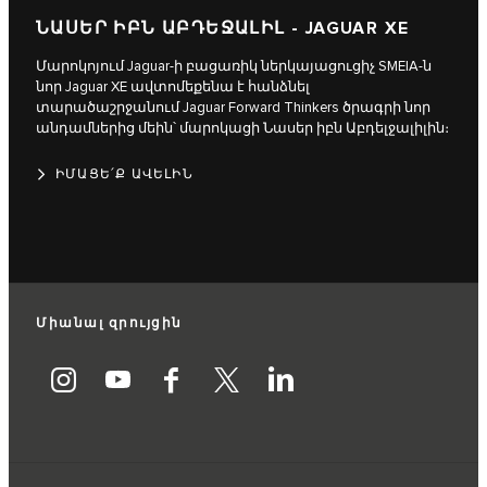
ՆԱՍԵՐ ԻԲՆ ԱԲԴԵՋԱԼԻԼ - JAGUAR XE
Մարոկոյում Jaguar-ի բացառիկ ներկայացուցիչ SMEIA-ն
նոր Jaguar XE ավտոմեքենա է հանձնել
տարածաշրջանում Jaguar Forward Thinkers ծրագրի նոր
անդամներից մեին՝ մարոկացի Նասեր իբն Աբդելջալիլին։
ԻՄԱՑԵ՛Ք ԱՎԵԼԻՆ
Միանալ զրույցին