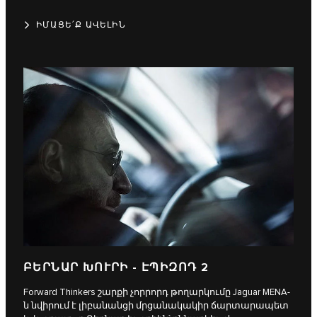
ԻՄԱՑԵ՛Ք ԱՎԵԼԻՆ
ԲԵՐՆԱՐ ԽՈՒՐԻ - ԷՊԻԶՈԴ 2
Forward Thinkers շարքի չորրորդ թողարկումը Jaguar MENA-
ն նվիրում է լիբանանցի մրցանակակիր ճարտարապետ