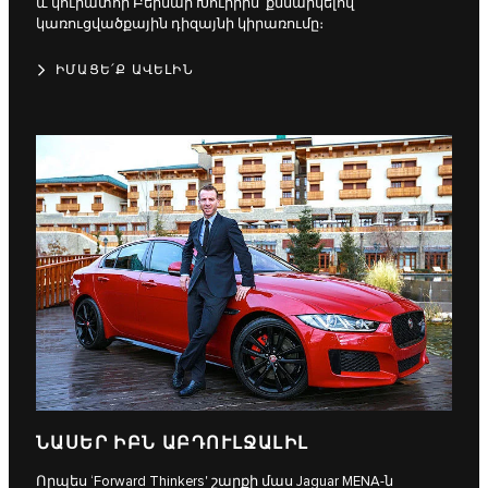
և կուրատոր Բերնար Խուրիին՝ քննարկելով
կառուցվածքային դիզայնի կիրառումը։
ԻՄԱՑԵ՛Ք ԱՎԵԼԻՆ
ՆԱՍԵՐ ԻԲՆ ԱԲԴՈՒԼՋԱԼԻԼ
Որպես ‘Forward Thinkers' շարքի մաս Jaguar MENA-ն