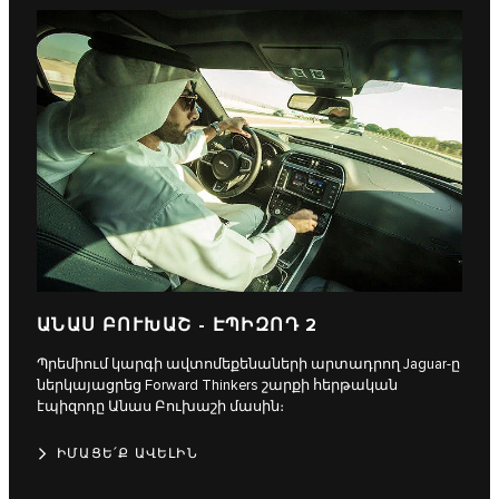
ԱՆԱՍ ԲՈՒԽԱՇ - ԷՊԻԶՈԴ 2
Պրեմիում կարգի ավտոմեքենաների արտադրող Jaguar-ը
ներկայացրեց Forward Thinkers շարքի հերթական
էպիզոդը Անաս Բուխաշի մասին։
ԻՄԱՑԵ՛Ք ԱՎԵԼԻՆ