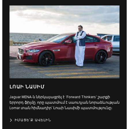
ԼՈԱԻ ՆԱՍԻՄ
Jaguar MENA-ն ներկայացրել է ‘Forward Thinkers' շարքի
երրորդ ֆիլմը, որը պատմում է սաուդյան նորաձևության
Lomar տան հիմնադիր՝ Լոաի Նասիմի պատմությունը։
ԻՄԱՑԵ՛Ք ԱՎԵԼԻՆ