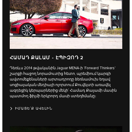
ՀԱՄԱԴ ՔԱԼԱՄ - ԷՊԻԶՈԴ 2
Դեռևս 2014 թվականին Jaguar MENA-ի ‘Forward Thinkers'
շարքի հաջող նորամուտից հետո, պրեմիում կարգի
ավտոմեքենաների արտադրողը ձեռնամուխ եղավ
սոցիալական մեդիայի ոլորտում Քուվեյտի առավել
ազդեցիկ կերպարներից մեկի՝ Համադ Քալամի մասին
պատմող ֆիլմի երկրորդ մասի ստեղծմանը։
ԻՄԱՑԵ՛Ք ԱՎԵԼԻՆ