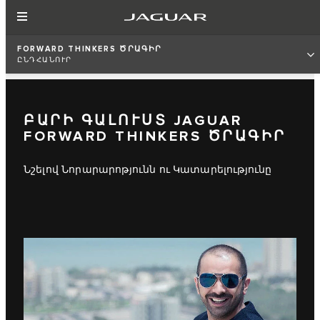
FORWARD THINKERS ԾՐԱԳԻՐ
ԸՆԴՀԱՆՈՒՐ
ԲԱՐԻ ԳԱԼՈՒՍՏ JAGUAR
FORWARD THINKERS ԾՐԱԳԻՐ
Նշելով Նորարարոթյունն ու Կատարելությունը