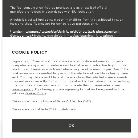
The fuel consumption figures provided are as a result of official
manufacturer's tests in accordance with EU legislation.
A vehicle's actual fuel consumption may differ from that achieved in such
tests and these figures are for comparative purposes only.
Կարևոր գրառում պատկերների և տեխնիկական բնութագրերի
վերաբերյալ:
Կիսահաղորդիչների համաշխարհային պակասը
ներկայումս ազդում է տրանսպորտային միջոցների տեխնիկական
բնութագրերի, տարբերակների առկայության և պատրաստման
ժամկետների վրա: Արդյունքում ներկայումս վեբկայքում
COOKIE POLICY
օգտագործվող պատկերները կարող են ամբողջությամբ
չարտացոլել գործառույթները, տեսականին, հարդարման և
գունային սխեմաների ընթացիկ տեխնիկական բնութագրերը:
Jaguar Land Rover would like to use cookies to store information on your
Խնդրում ենք խորհրդակցել ձեր մանրածախ վաճառողի հետ, ով
computer to improve our website and to enable us to advertise to you those
կկարողանա ներկայացնել ձեզ առկա ցանկացած
products and services which we believe may be of interest to you. One of the
սահմանափակում՝ ճիշտ ընտրություն կատարելու համար
cookies we use is essential for parts of the site to work and has already been
sent. You may delete and block all cookies from this site but some elements
The information, specification, engines and colours on this website are based
may not work correctly. To find out more about online behavioural advertising
on European specification and may vary from market to market and are
or about the cookies we use and how to delete them, please refer to our
subject to change without notice. Some vehicles are shown with optional
privacy policy
. By closing, you are agreeing to cookies being used in line
equipment that may not be available in all markets. Please contact your
with our
Cookie Policy
.
local retailer for local availability and prices.
Prices shown are inclusive of Value-Added Tax (VAT).
Prices shown are inclusive of Value-Added Tax (VAT).
Prices are applicable to 2026 models only.
Prices are applicable to 2022 models only.
OK
ՄՆԱՑԵ՛Ք
NEXT STEPS
ՏԵՂԵԿԱՑՎԱԾ