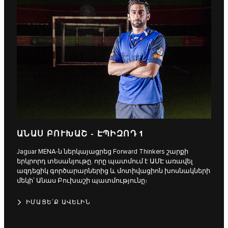
ԱՆԱՍ ԲՈՒԽԱՇ - ԷՊԻԶՈԴ 1
Jaguar MENA-ն ներկայացրեց Forward Thinkers շարքի
երկրորդ տեսանյութը, որը պատմում է ԱՄԷ առավել
ազդեցիկ գործարարներից և մոտիվացիոն խոսնակների
մեկի՝ Անաս Բուխաշի պատմությունը։
ԻՄԱՑԵ՛Ք ԱՎԵԼԻՆ