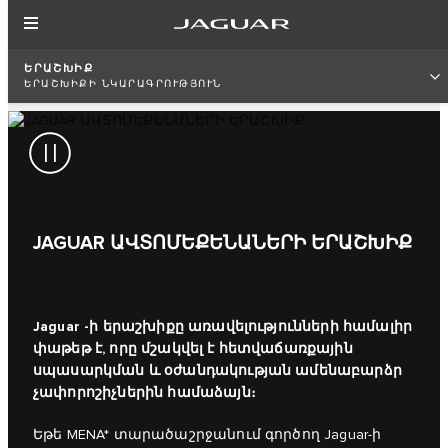
ԵՐԱՇԽԻՔ
ԵՐԱՇԽԻՔԻ ՆԿԱՐԱԳՐՈՒԹՅՈՒՆ
JAGUAR ԱՎՏՈՄԵՔԵՆԱՆԵՐԻ ԵՐԱՇԽԻՔ
Jaguar -ի երաշխիքը առավելությունների համալիր
փաթեթ է, որը մշակվել է հետվաճառքային
սպասարկման և օժանդակության ամենաբարձր
չափորոշիչներին համաձայն։
Եթե MENA* տարածաշրջանում գործող Jaguar-ի