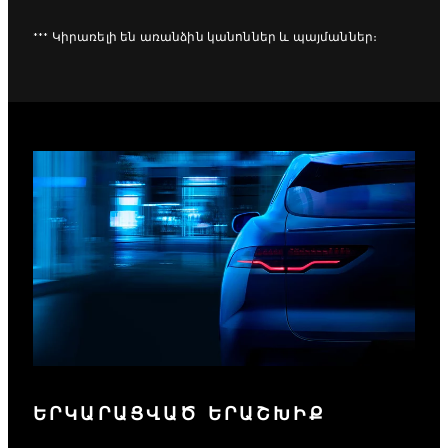
*** Կիրառելի են առանձին կանոններ և պայմաններ։
ԵՐԿԱՐԱՑՎԱԾ ԵՐԱՇԽԻՔ