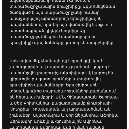
ավտոմեքենաների համար գործում է
տարածաշրջանային երաշխիքը։ Ավտոմեքենան
ծածկված է այն տարածաշրջանի համար
առաջարկվող արտադրողի երաշխիքային
պայմաններով, որտեղ այն վաճառվել է Jaguar-ի
արտոնագրված դիլերի կողմից։ Այլ
տարածաշրջաններում մասնագրերն ու
երաշխիքի պայմանները կարող են տարբերվել։
Եթե ավտոմեքենան պետք է գրանցվի կամ
շահագործվի այլ տարածաշրջանում,, կարող է
պահանջվել լրացուցիչ ակտիվացում, կարող են
կիրառվել բացառություններ և փոփոխվել
երաշխիքի պայմանները։ Երաշխիքային
տեսանկյունից տարածաշրջանները բաժանվում
են հետևյալ խմբերի՝ ԱՄՆ, Չինասատան, Եվրոպա
և Մեծ Բրիտանիա (բացառությամբ Թուրքիայի),
Թուրքիա, Ռուսաստան, այլ արտասահմանյան
շուկաներ, Ավստրալիա և Նոր Զելանդիա, Աֆրիկա,
Մերձավոր Արևելք և Հյուսիսային Ավրիկա,
Լատինական Ամերիկա։ Ավելի մանրամասն