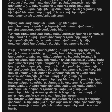
շրջակա միջավայրի պայմանները, բեռնվածությունը, անիվի
տեղադրումը, աքսեսուարների առկայությունը, իրական
երթուղին և մարտկոցի վիճակը: Հեռահարության ցուցանիշները
հիմնված են ստանդարտացված երթուղով սերիական
արտադրության ավտոմեքենայի վրա։
1
Միացված նավիգացիան կպահանջի հետագա
բաժանորդագրություն ձեր Jaguar-ի մանրածախ վաճառողի
կողմից առաջարկված ժամկետից հետո:
2
Արդար օգտագործման քաղաքականությունը կարող է կիրառվել:
Ներառում է 1 տարվա բաժանորդագրություն, որը կարող է
երկարաձգվել ձեր Jaguar մանրածախ վաճառողի կողմից
առաջարկված նախնական ժամկետի ավարտից հետո:
Pivi-ի և InControl-ի գործառույթները, տարբերակները, երրորդ
կողմի ծառայությունները և դրանց հասանելիությունը մնում են
կախված շուկայից. տեղական շուկայում հասանելիության և
ամբողջական պայմանների համար դիմեք ձեր Jaguar մանրածախ
վաճառողին: Որոշ գործառույթներ բաժանորդագրությամբ են, որը
կպանջի հետագա երկարացում, ձեր մանրածախ վաճառողի
կողմից նշված սկզբնական ժամկետի ավարտից հետո։ Բջջային
ցանցի միացումը չի կարող երաշխավորվել բոլոր վայրերում:
InControl տեխնոլոգիայի հետ կապված ցուցադրվող
տեղեկատվությունը և պատկերները, ներառյալ էկրանները կամ
հաջորդականությունները, ենթակա են ծրագրային ապահովման
թարմացման, տարբերակի վերահսկման և այլ համակարգի/
տեսողական փոփոխությունների՝ կախված ընտրված
տարբերակներից: Amazon-ը, Alexa-ն և և դրանց հետ կապված
բոլոր լոգոները Amazon.com, Inc.-ի կամ իր դուստր
ընկերությունների ապրանքային նշաններն են։ Alexa-յի որոշակի
գործառույթներ կախված են "խելացի տուն" տեխնոլոգիաներից:
Amazon Alexa-յի օգտագործման համար պահանջվում է Amazon-ի
հաշիվ։