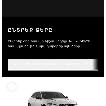
ԸՆՏՐԵՔ ՁԵՐԸ
Ընտրեք ձեզ համար ճիշտ մոդելը Jaguar F-PACE
հավաքածուից: Ապա դարձրեք այն ձերը:
F-PACE R-DYNAMIC S 90TH ANNIVERSARY EDITION
F-PACE R