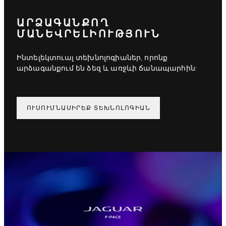
ԱՐՁԱԳԱՆՔՈՂ
ՄԱՆԵՎՐԵԼԻՈՒԹՅՈՒՆ
Ինտելեկտուալ տեխնոլոգիաներ, որոնք
արձագանքում են ձեզ և առջևի ճանապարհին:
ՈՒՍՈՒՄՆԱՍԻՐԵՔ ՏԵԽՆՈԼՈԳԻԱՆ