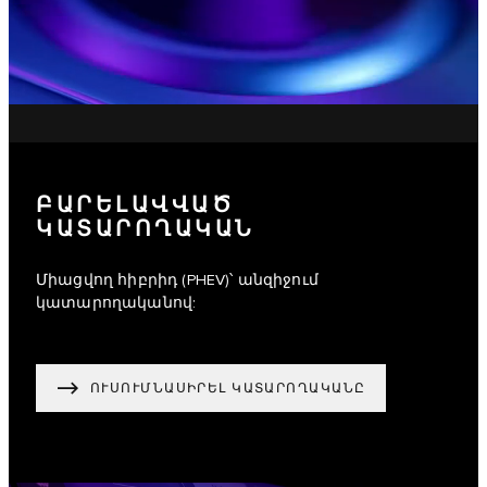
ԲԱՐԵԼԱՎՎԱԾ
ԿԱՏԱՐՈՂԱԿԱՆ
Միացվող հիբրիդ (PHEV)՝ անզիջում
կատարողականով:
ՈՒՍՈՒՄՆԱՍԻՐԵԼ ԿԱՏԱՐՈՂԱԿԱՆԸ