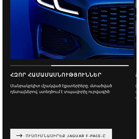
ՀԶՈՐ ՀԱՄԱՄԱՍՆՈՒԹՅՈՒՆՆԵՐ
Մանրակրկիտ մշակված էքստերիերը, մտածված
Ը
դետալներով, ստեղծում է տպավորիչ ուրվագիծ:
մ
տ
ՈՒՍՈՒՄՆԱՍԻՐԵՔ JAGUAR F-PACE-Ը