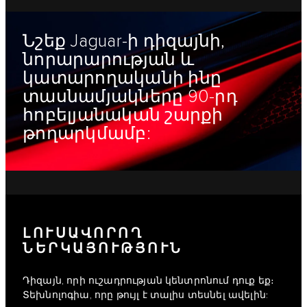
Նշեք Jaguar-ի դիզայնի,
նորարարության և
կատարողականի ինը
տասնամյակները 90-րդ
հոբելյանական շարքի
թողարկմամբ:
ԼՈՒՍԱՎՈՐՈՂ
ՆԵՐԿԱՅՈՒԹՅՈՒՆ
Դիզայն, որի ուշադրության կենտրոնում դուք եք։
Տեխնոլոգիա, որը թույլ է տալիս տեսնել ավելին: