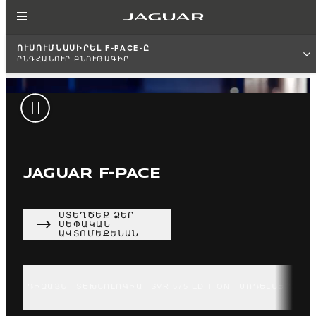
ՈՒՍՈՒՄՆԱՍԻՐԵԼ F-PACE-Ը
ԸՆԴՀԱՆՈՒՐ ԲՆՈՒԹԱԳԻՐ
JAGUAR F-PACE
ՍՏԵՂԾԵՔ ՁԵՐ
ՍԵՓԱԿԱՆ
ԱՎՏՈՄԵՔԵՆԱՆ
ԴԻԶԱՅՆ
ՏԵԽՆՈԼՈԳԻԱ
SVR 575 EDITION
ՄՈԴԵԼՆԵՐ