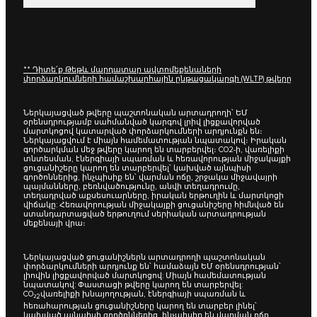
** Դիտե՛ք Թեթև մարդատար ավտոմեքենաների
փորձարկումների համաշխարհային ընթացակարգի (WLTP) թվերը
Ներկայացված թվերը պաշտոնական արտադրողի՝ ԵՄ
օրենսդրությամբ սահմանված կարգով լրիվ լիցքավորված
մարտկոցով կատարված փորձարկումների արդյունքն են։
Ներկայացվում է միայն համեմատության նպատակով։ Իրական
գործարկման մեջ թվերը կարող են տարբերվել։ CO2-ի, վառելիքի
տնտեսման, էներգիայի սպառման և հեռավորության միջակայքի
ցուցանիշերը կարող են տարբերվել՝ կախված այնպիսի
գործոններից, ինչպիսիք են՝ վարման ոճը, շրջակա միջավայրի
պայմանները, բեռնվածությունը, անվի տեղադրումը,
տեղադրված աքսեսուարները, իրական երթուղին և մարտկոցի
վիճակը: Հեռավորության միջակայքի ցուցանիշերը հիմնված են
ստանդարտացված երթուղում սերիական արտադրության
մեքենայի վրա։
Ներկայացված ցուցանիշներն արտադրողի պաշտոնական
փորձարկումների արդյունք են՝ համաձայն ԵՄ օրենսդրության՝
լիովին լիցքավորված մարտկոցով: Միայն համեմատության
նպատակով: Փաստացի թվերը կարող են տարբերվել:
CO₂
վառելիքի խնայողության, էներգիայի սպառման և
2
հեռահարության ցուցանիշները կարող են տարբեր լինել՝
կախված այնպիսի գործոններից, ինչպիսիք են վարման ոճը,