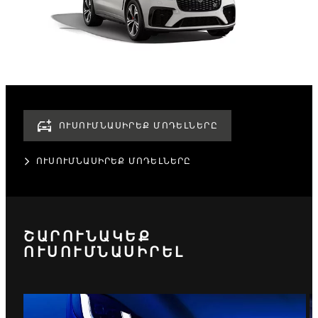
ՈՒՍՈՒՄՆԱՍԻՐԵՔ ՄՈԴԵԼՆԵՐԸ
ՈՒՍՈՒՄՆԱՍԻՐԵՔ ՄՈԴԵԼՆԵՐԸ
ՇԱՐՈՒՆԱԿԵՔ
ՈՒՍՈՒՄՆԱՍԻՐԵԼ