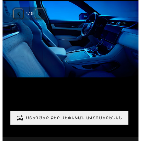
1
/
3
ՍՏԵՂԾԵՔ ՁԵՐ ՍԵՓԱԿԱՆ ԱՎՏՈՄԵՔԵՆԱՆ