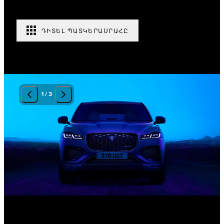
ԴԻՏԵԼ ՊԱՏԿԵՐԱՍՐԱՀԸ
1
/
3