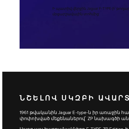
Ի պատիվ վերջին Jaguar F-TYPE-ի՝ թող
մրցարշավային տոհմից:
ՆՇԵԼՈՎ ՍԿԶԲԻ ԱՎԱՐ
1961 թվականին Jaguar E-type-ն իր առաջին 
փոփոխված մեքենաներով՝ ZP նախագծի ան