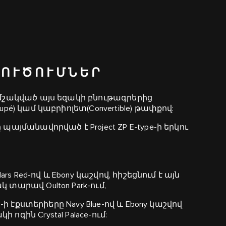
ԼՈՒԾՈՒՄՆԵՐ
 մշակված այս եզակի բնութագրերից
pé) կամ կաբրիոլետ(Convertible) թափքով:
պայմանավորված է Project ZP E-type-ի երկու
ars Red-ով և Ebony կաշվով, հիշեցնում է այն
 տարավ Oulton Park-ում,
-ի էքստերիերը Navy Blue-ով և Ebony կաշվով
գին Crystal Palace-ում: