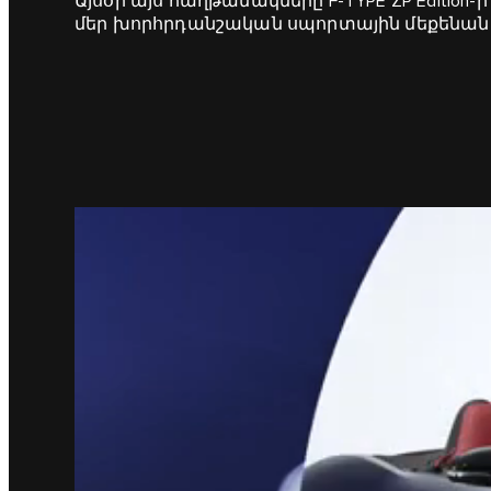
Այսօր այս հաղթանակները F-TYPE ZP Edition-
մեր խորհրդանշական սպորտային մեքենանե