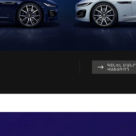
ԳՏՆԵԼ ՄԱՆ
ՎԱՃԱՌՈՂ