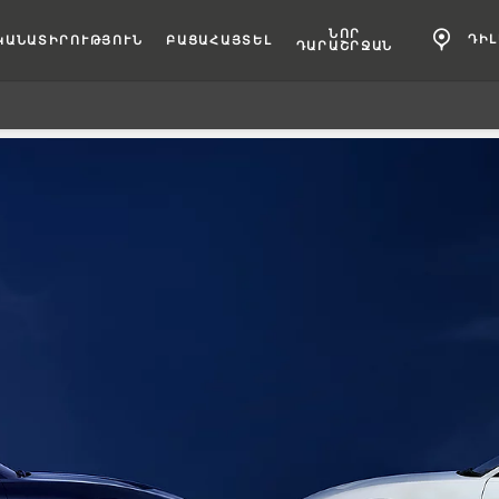
ՆՈՐ
ԴԻ
ԿԱՆԱՏԻՐՈՒԹՅՈՒՆ
ԲԱՑԱՀԱՅՏԵԼ
ԴԱՐԱՇՐՋԱՆ