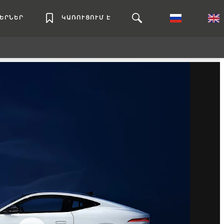
ԼԵՐՆԵՐ
ԿԱՌՈՒՑՈՒՄ Է