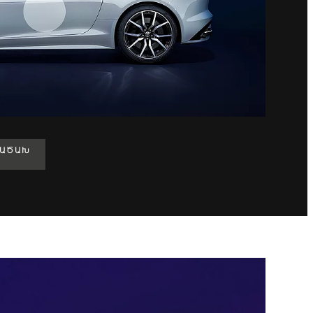
ՐԱԾԱԽ