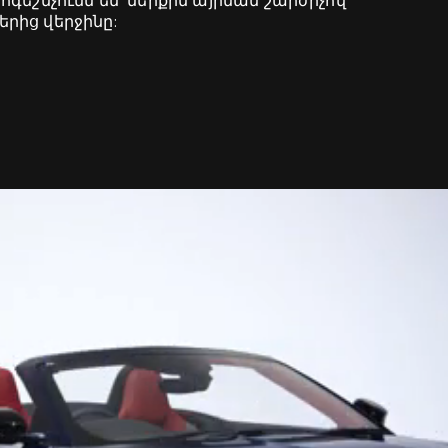
ի ոգեշնչումն են՝ ներքին այրման շարժիչով
րից վերջինը: