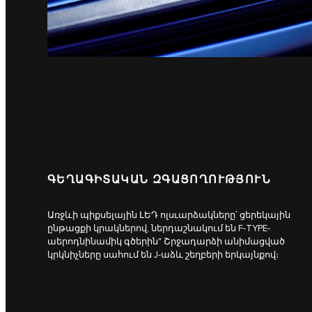
ԳԵՂԱԳԻՏԱԿԱՆ ԶԳԱՑՈՂՈՒԹՅՈՒՆ
Առջևի պիքսելային ԼԵԴ ոլսւարձակները՝ ցերեկային
ընթացքի կրակներով, ներդաշնակում են F-TYPE-
աերոդնինամիկ գծերին" Շրջադարձի անիմացված
կրկնիչները սահում են J-աձև շեղբերի երկայնքով։