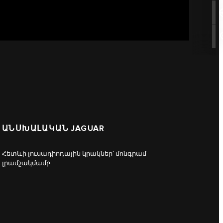
ԱՆՍԽԱԼԱԿԱՆ JAGUAR
Հետևի լուսադիոդային կրակներ՝ մոնգրամ
լրամշակմամբ