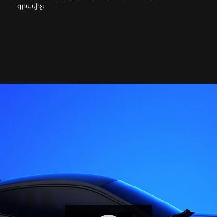
գրավիչ։