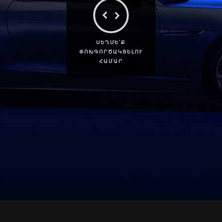
ՍԵՂՄԵ՛Ք
ՓՈԽԳՈՐԾԱԿՑԵԼՈՒ
ՀԱՄԱՐ