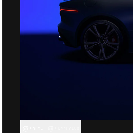
ԿՈՒՊԵ
ԿԱԲՐԻՈԼԵՏ