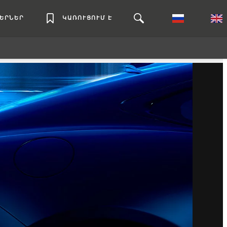
ԼԵՐՆԵՐ
ԿԱՌՈՒՑՈՒՄ Է