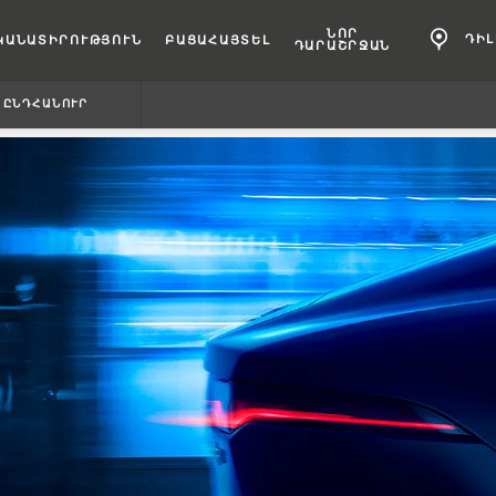
ՆՈՐ
ԴԻ
ԿԱՆԱՏԻՐՈՒԹՅՈՒՆ
ԲԱՑԱՀԱՅՏԵԼ
ԴԱՐԱՇՐՋԱՆ
ԸՆԴՀԱՆՈՒՐ