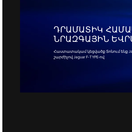
ԴՐԱՄԱՏԻԿ ՀԱՄԱ
ՆՐԱԶԳԱՅԻՆ ԵՎՐ
Հաստատակամ կեցվածք Տոնում ենք Ja
շարժիչով Jaguar F-TYPE-ով: