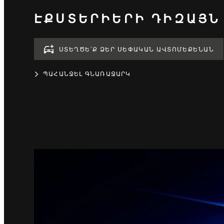
ԷՔՍՏԵՐԻԵՐԻ ԴԻԶԱՅՆ
ՍՏԵՂԾԵ՛Ք ՁԵՐ ՍԵՓԱԿԱՆ ԱՎՏՈՄԵՔԵՆԱՆ
ՊԱՀԱՆՋԵԼ ԳՆԱՌԱՋԱՐԿ
1
/
3