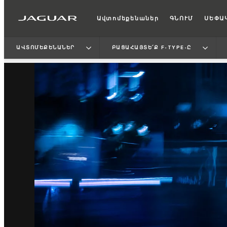
Ավտոմեքենաներ
ԳՆՈՒՄ
ՍԵՓԱ
ԱՎՏՈՄԵՔԵՆԱՆԵՐ
ԲԱՑԱՀԱՅՏԵ՛Ք F-TYPE-Ը