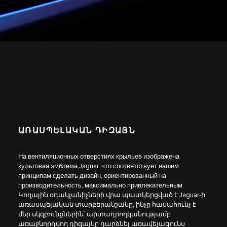
ԱՌԱՍՊԵԼԱԿԱՆ ԴԻԶԱՅՆ
На вентиляционных отверстиях крыльев изображена
культовая эмблема Jaguar, что соответствует нашим
принципам сделать дизайн, ориентированный на
производительность, максимально привлекательным.
Կողային օդակլանիչների վրա պատկերցված է Jaguar-ի
առասպելական տարբերանշանը, ինչը համահունչ է
մեր սկզբունքներին՝ արտադրողկանությամբ
առաջնորդվող դիզայնը դարձնել առավելագունս