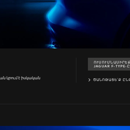
ՈՒՍՈՒՄՆԱՍԻՐԵ
JAGUAR F-TYPE-
ն կրում է իսկական
ԾԱՆՈԹԱՑԵ՛Ք ԸՆ