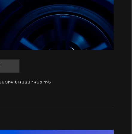
Ք
Ը
ԹԱՑԻԿ ԱՌԱՋԱՐԿՆԵՐԻՆ