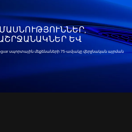
ՄԱՍՆՈՒԹՅՈՒՆՆԵՐ,
ԱՇՐՋԱՆԱԿՆԵՐ ԵՎ
guar սպորտային մեքենաների 75-ամյակը վերջնական այրման