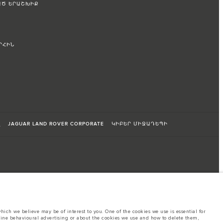
ԱԾ ԵՐԱՇԽԻՔ
ՐՀԻՆ
զ
JAGUAR LAND ROVER CORPORATE
ԿԻԲԵՐ ՄԻՋԱԴԵՊԻ
ich we believe may be of interest to you. One of the cookies we use is essential for
line behavioural advertising or about the cookies we use and how to delete them,