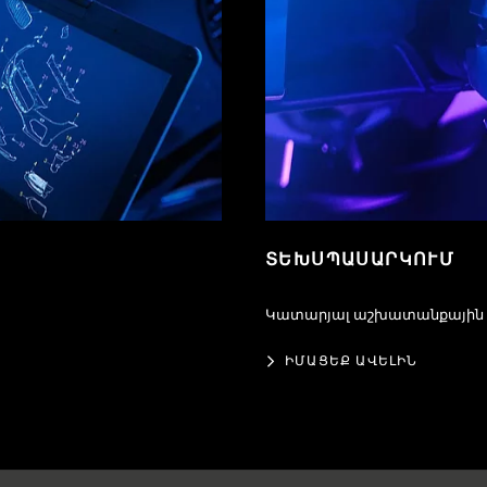
ՏԵԽՍՊԱՍԱՐԿՈՒՄ
Կատարյալ աշխատանքային 
ԻՄԱՑԵՔ ԱՎԵԼԻՆ