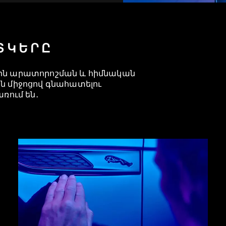
ՏԿԵՐԸ
յին արատորոշման և հիմնական
 միջոցով գնահատելու
ռում են․