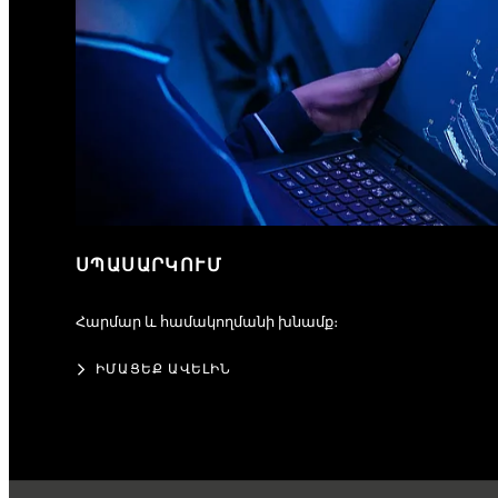
ՍՊԱՍԱՐԿՈՒՄ
Հարմար և համակողմանի խնամք։
ԻՄԱՑԵՔ ԱՎԵԼԻՆ