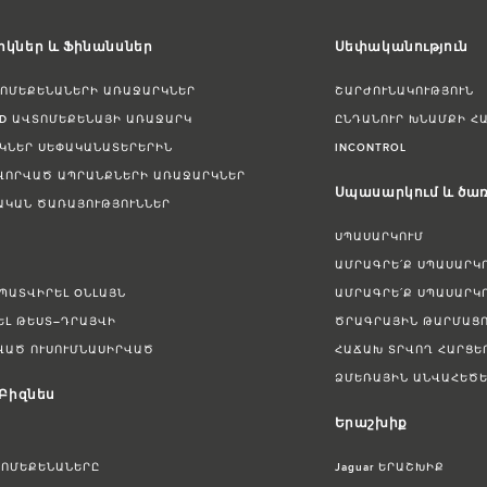
կներ և Ֆինանսներ
Սեփականություն
ՏՈՄԵՔԵՆԱՆԵՐԻ ԱՌԱՋԱՐԿՆԵՐ
ՇԱՐԺՈՒՆԱԿՈՒԹՅՈՒՆ
ED ԱՎՏՈՄԵՔԵՆԱՅԻ ԱՌԱՋԱՐԿ
ԸՆԴԱՆՈՒՐ ԽՆԱՄՔԻ Հ
ԿՆԵՐ ՍԵՓԱԿԱՆԱՏԵՐԵՐԻՆ
INCONTROL
ՎՈՐՎԱԾ ԱՊՐԱՆՔՆԵՐԻ ԱՌԱՋԱՐԿՆԵՐ
Սպասարկում և ծառ
ԱԿԱՆ ԾԱՌԱՅՈՒԹՅՈՒՆՆԵՐ
ՍՊԱՍԱՐԿՈՒՄ
ԱՄՐԱԳՐԵ՛Ք ՍՊԱՍԱՐԿ
 ՊԱՏՎԻՐԵԼ ՕՆԼԱՅՆ
ԱՄՐԱԳՐԵ՛Ք ՍՊԱՍԱՐԿ
ԵԼ ԹԵՍՏ–ԴՐԱՅՎԻ
ԾՐԱԳՐԱՅԻՆ ԹԱՐՄԱՑՈ
ՎԱԾ ՈՒՍՈՒՄՆԱՍԻՐՎԱԾ
ՀԱՃԱԽ ՏՐՎՈՂ ՀԱՐՑԵ
ՁՄԵՌԱՅԻՆ ԱՆՎԱՀԵԾԵ
 Բիզնես
Երաշխիք
ՏՈՄԵՔԵՆԱՆԵՐԸ
Jaguar ԵՐԱՇԽԻՔ