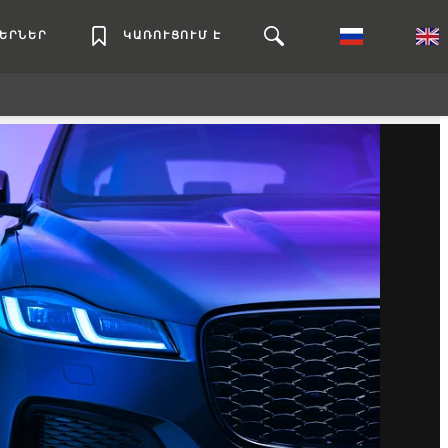
ԼԵՐՆԵՐ
ԿԱՌՈՒՑՈՒՄ Է