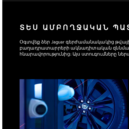
ՏԵՍ ԱՄԲՈՂՋԱԿԱՆ ՊԱ
Օգտվեք ձեր Jaguar գերժամանակակից թվա
բաղադրատարրերի ակնադիտական զննման
հնարավորությունից։ Այս ստուգումները ներա