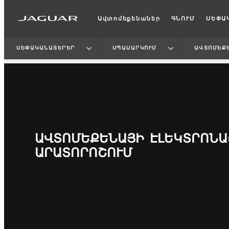
Ավտոմեքենաներ
ԳՆՈՒՄ
ՍԵՓԱ
ՍԵՓԱԿԱՆԱՏԵՐԵՐ
ՍՊԱՍԱՐԿՈՒՄ
ԱՎՏՈՄԵՔԵ
ԱՎՏՈՄԵՔԵՆԱՅԻ ԷԼԵԿՏՐՈՆԱ
ԱՐԱՏՈՐՈՇՈՒՄ