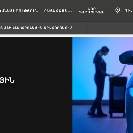
ՆՈՐ
ԴԻ
ԿԱՆԱՏԻՐՈՒԹՅՈՒՆ
ԲԱՑԱՀԱՅՏԵԼ
ԴԱՐԱՇՐՋԱՆ
ՆԱՅԻ ԷԼԵԿՏՐՈՆԱՅԻՆ ԱՐԱՏՈՐՈՇՈՒՄ
ՅԻՆ