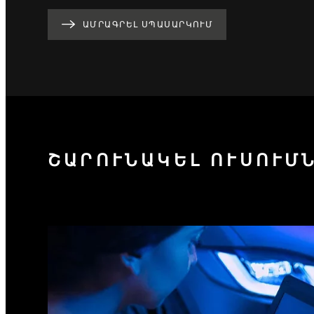
ԱՄՐԱԳՐԵԼ ՍՊԱՍԱՐԿՈՒՄ
ՇԱՐՈՒՆԱԿԵԼ ՈՒՍՈՒՄ