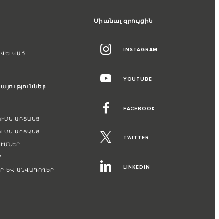
Միանալ զրույցին
INSTAGRAM
ԱՎԵԼՎԱԾ
YOUTUBE
այություններ
FACEBOOK
ՈՒՄՆ ԱՌՑԱՆՑ
ՈՒՄՆ ԱՌՑԱՆՑ
TWITTER
ՒՄՆԵՐ
Ր
LINKEDIN
Ր ԵՎ ԱՆՎԱԴՈՂԵՐ