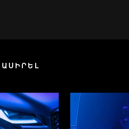
ՆԱՍԻՐԵԼ