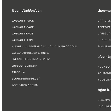
Ավտոմեքենաներ
Առաջար
JAGUAR F-PACE
ՆՈՐ ԱՎ
JAGUAR E-PACE
APPROV
JAGUAR I-PACE
ԱՌԱՋԱՐ
JAGUAR F-TYPE
ԲՐԵՆԴԱ
ՀԱՏՈՒԿ ԱՎՏՈՄԵՔԵՆԱՆԵՐԻ ՇԱՀԱԳՈՐԾՈՒՄ
ՖԻՆԱՆՍ
Jaguar ՄՈԴԵԼԱՅԻՆ ՇԱՐՔ
Փնտրել
ԱՎՏՈՄԵՔԵՆԱՆԵՐԻ ՍՐԱՀ
ԱՄԵՆԱԳՆԱՑՆԵՐ
ԻՆՉՊԵՍ
ՔԱՐՇԱԿ
ԳՐԱՆՑՎ
ԷԼԵԿՏՐՈՄՈԲԻԼՆԵՐ
ՀԱՍՏԱՏ
ՆՈՐ ԴԱՐԱՇՐՋԱՆ
Ֆլիտ և
ԱԿՆԱՐԿ
ՄԵՐ ԱՎ