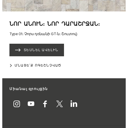
ՆՈՐ ԱՆՈՒՆ։ ՆՈՐ ԴԱՐԱՇՐՋԱՆ։
Type 01։ Չորս դռնանի GT-ն։ Շուտով։
ՏԵՍՆԵԼ ԱՎԵԼԻՆ
ՄՆԱՑԵ՛Ք ՈԳԵՇՆՉՎԱԾ
Միանալ զրույցին