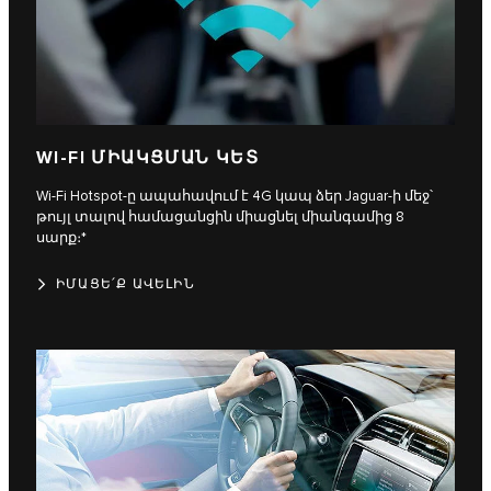
WI-FI ՄԻԱԿՑՄԱՆ ԿԵՏ
Wi-Fi Hotspot-ը ապահավում է 4G կապ ձեր Jaguar-ի մեջ՝
թույլ տալով համացանցին միացնել միանգամից 8
սարք։*
ԻՄԱՑԵ՛Ք ԱՎԵԼԻՆ