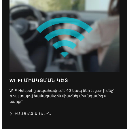
WI-FI ՄԻԱԿՑՄԱՆ ԿԵՏ
Wi-Fi Hotspot-ը ապահավում է 4G կապ ձեր Jaguar-ի մեջ՝
թույլ տալով համացանցին միացնել միանգամից 8
սարք։*
ԻՄԱՑԵ՛Ք ԱՎԵԼԻՆ