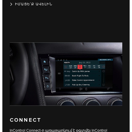
ԻՄԱՑԵ՛Ք ԱՎԵԼԻՆ
CONNECT
InControl Connect-ը առաջարկում է օգտվել InControl