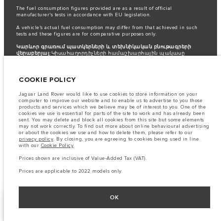
The fuel consumption figures provided are as a result of official
manufacturer's tests in accordance with EU legislation.
A vehicle's actual fuel consumption may differ from that achieved in such
tests and these figures are for comparative purposes only.
Կարևոր գրառում պատկերների և տեխնիկական բնութագրերի
վերաբերյալ:
Կիսահաղորդիչների համաշխարհային պակասը
ներկայումս ազդում է տրանսպորտային միջոցների տեխնիկական
բնութագրերի, տարբերակների առկայության և պատրաստման
ժամկետների վրա: Արդյունքում ներկայումս վեբկայքում
COOKIE POLICY
օգտագործվող պատկերները կարող են ամբողջությամբ
չարտացոլել գործառույթները, տեսականին, հարդարման և
գունային սխեմաների ընթացիկ տեխնիկական բնութագրերը:
Jaguar Land Rover would like to use cookies to store information on your
Խնդրում ենք խորհրդակցել ձեր մանրածախ վաճառողի հետ, ով
computer to improve our website and to enable us to advertise to you those
կկարողանա ներկայացնել ձեզ առկա ցանկացած
products and services which we believe may be of interest to you. One of the
սահմանափակում՝ ճիշտ ընտրություն կատարելու համար
cookies we use is essential for parts of the site to work and has already been
sent. You may delete and block all cookies from this site but some elements
The information, specification, engines and colours on this website are based
may not work correctly. To find out more about online behavioural advertising
on European specification and may vary from market to market and are
or about the cookies we use and how to delete them, please refer to our
subject to change without notice. Some vehicles are shown with optional
privacy policy
. By closing, you are agreeing to cookies being used in line
equipment that may not be available in all markets. Please contact your
with our
Cookie Policy
.
local retailer for local availability and prices.
Prices shown are inclusive of Value-Added Tax (VAT).
Prices shown are inclusive of Value-Added Tax (VAT).
Prices are applicable to 2026 models only.
Prices are applicable to 2022 models only.
OK
ՍՏՈՒԳԵ՛Ք
ՑՈՒՑԱԴՐԵԼ ԱՎԵԼԻՆ
ՀԱՄԱՏԵՂԵԼԻՈՒԹՅՈՒՆԸ