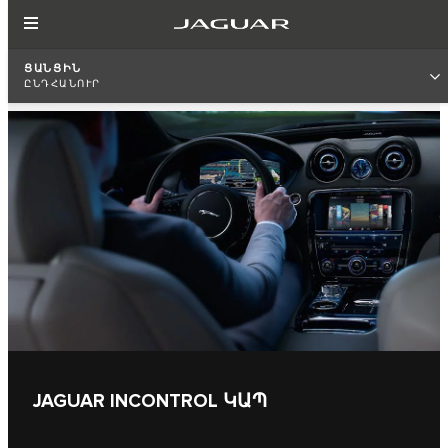
ՑԱՆՑԻՆ
ԸՆԴՀԱՆՈՒՐ
JAGUAR INCONTROL ԿԱՊ