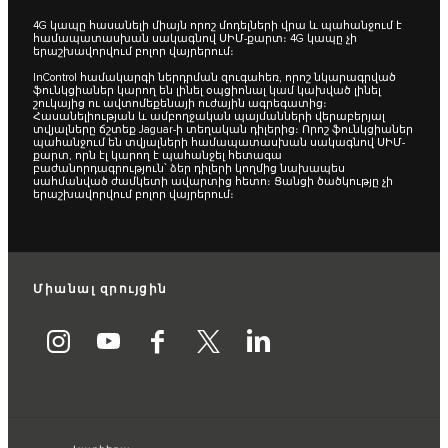
4G կապը հասանելի միայն որոշ մոդելների վրա և պահանջում է
համապատասխան սակագնով ՍԻՄ-քարտ։ 4G կապը չի
երաշխավորվում բոլոր վայրերում։
InControl համակարգի ներդրման զուգահեռ, որոշ նկարագրված
ֆունկցիաներ կարող են լինել օպցիոնալ կամ կախված լինել
շուկայից ու ավտոմեքենայի ուժային ագրեգատից։
Հասանելիության և ամբողջական պայմանների վերաբերյալ
տվյալները ճշտեք Jaguar-ի տեղական դիլերից։ Որոշ ֆունկցիաներ
պահանջում են տվյալների համապատասխան սակագնով ՍԻՄ-
քարտ, որն էլ կարող է պահանջել հետագա
բաժանորդագրություն՝ ձեր դիլերի կողմից նախապես
սահմանված ժամկետի ավարտից հետո։ Ցանցի ծածկությը չի
երաշխավորվում բոլոր վայրերում։
Միանալ զրույցին