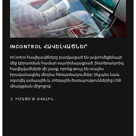
INCONTROL ՀԱՎԵԼՎԱԾՆԵՐ
InControl հավելավծները բաղկացած են ավտոմեքենայի
մեջ կիրառման համար օպտիմալացրած, ինտերակտիվ
հավելվածների մի շարք, որոնք թույլ են տալիս
իրականացնել մեդիա հեռարձակումներ, ինչպես նաև
օգտվել ամպային և տեղային ծառայություններից USB
միակցման միջոցով։
ԻՄԱՑԵ՛Ք ԱՎԵԼԻՆ