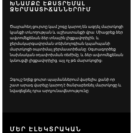
ԽՆԱՄՔԸ ԷՔՍՏՐԵՄԱԼ
ՋԵՐՄԱՍՏԻՃԱՆՆԵՐՈՒՄ
Ծայրահեղ ցուրտը կամ շոգը կարող են ազդել մարտկոցի
կյանքի տևողության և աշխատանքի վրա: Միացրեք ձեր
ավտոմեքենան ձեր տնային լիցքավորիչին, և
ջերմակարգավորման տեխնոլոգիան կպահպանի
մարտկոցի օպտիմալ ջերմաստիճանը: Օգտագործեք
նախնական օդափոխման ռեժիմը, և ձեր ավտոմեքենան
կսնուցվի լիցքավորիչից, այլ ոչ թե մարտկոցից։
Զգույշ եղեք ցուրտ պայմաններում վարելիս, քանի որ
շատ արագ վարելը կարող է ծանրաբեռնել մարտկոցը և
նվազեցնել դրա արդյունավետությունը:
ՄԵՐ ԷԼԵԿՏՐԱԿԱՆ