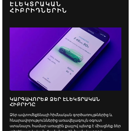
ԷԼԵԿՏՐԱԿԱՆ
ՀԻԲՐԻԴՆԵՐԻՆ
ԿԱՐԳԱՎՈՐԵՔ ՁԵՐ ԷԼԵԿՏՐԱԿԱՆ
ՀԻԲՐԻԴԸ
Ձեր ավտոմեքենայի հիմնական գործառույթներից և
հնարավորություններից առավելագույն օգուտ
ստանալու համար առաջին քայլով պետք է միացնեք ձեր