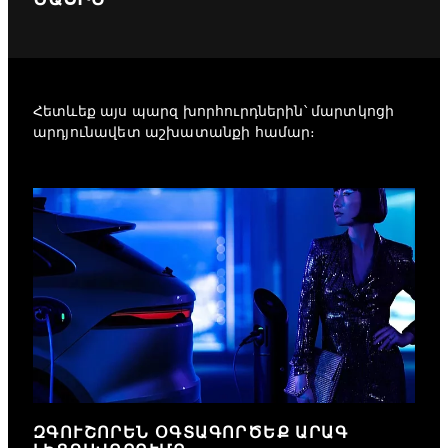
Հետևեք այս պարզ խորհուրդներին՝ մարտկոցի
արդյունավետ աշխատանքի համար։
ԶԳՈՒՇՈՐԵՆ ՕԳՏԱԳՈՐԾԵՔ ԱՐԱԳ