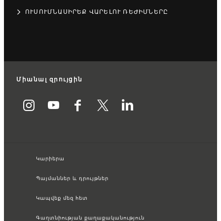
ՈՒՍՈՒՄՆԱՍԻՐԵՔ ՎԱՐԵԼՈՒ ՌԵԺԻՄՆԵՐԸ
Միանալ զրույցին
Կարիերա
Պայմաններ և դրույթներ
Կապվեք մեզ հետ
Գաղտնիության քաղաքականություն