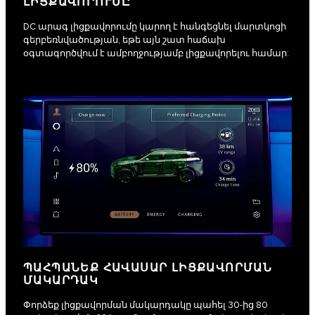
ԼԻՑՔԱՎՈՐՈՒՄԸ
DC արագ լիցքավորումը կարող է հանգեցնել մարտկոցի
գերբեռնվածության, եթե այն շատ հաճախ
օգտագործվում է ամբողջությամբ լիցքավորելու համար:
ՊԱՀՊԱՆԵՔ ՀԱՎԱՍԱՐ ԼԻՑՔԱՎՈՐՄԱՆ
ՄԱԿԱՐԴԱԿ
Փորձեք լիցքավորման մակարդակը պահել 30-ից 80