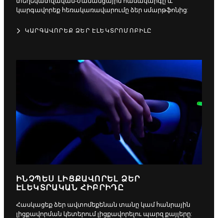
տեղեկատվական-ժամանցային համակարգը և
կարգավորեք հեռակառավարումը ձեր սմարթֆոնից:
ԿԱՐԳԱՎՈՐԵՔ ՁԵՐ ԷԼԵԿՏՐՈՄՈԲԻԼԸ
ԻՆՉՊԵՍ ԼԻՑՔԱՎՈՐԵԼ ՁԵՐ
ԷԼԵԿՏՐԱԿԱՆ ՀԻԲՐԻԴԸ
Հասկացեք ձեր ավտոմեքենան տանը կամ հանրային
լիցքավորման կետերում լիցքավորելու պարզ քայլերը: