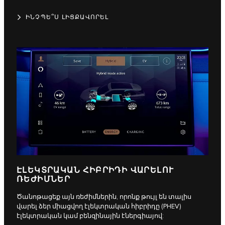
ԻՆՉՊԵ՞Ս ԼԻՑՔԱՎՈՐԵԼ
ԷԼԵԿՏՐԱԿԱՆ ՀԻԲՐԻԴԻ ՎԱՐԵԼՈՒ
ՌԵԺԻՄՆԵՐ
Ծանոթացեք այն ռեժիմներին, որոնք թույլ են տալիս
վարել ձեր միացվող էլեկտրական հիբրիդը (PHEV)
էլեկտրական կամ բենզինային էներգիայով: