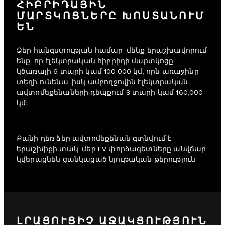
ՀԻԲՐԻԴԱՅԻՆ
ՄԱՐՏԿՈՑՆԵՐԸ ԽՈՍՏԱՆՈՒՄ
ԵՆ
Ձեր հանգստության համար, մենք երաշխավորում
ենք, որ էլեկտրական հիբրիդի մարտկոցը
կծառայի 6 տարի կամ 100,000 կմ, որն առաջինը
տեղի ունենա, իսկ ամբողջովին էլեկտրական
ավտոմեքենաների դեպքում 8 տարի կամ 160,000
կմ։
Քանի դեռ ձեր ավտոմեքենան գտնվում է
երաշխիքի տակ, մեր EV փորձագետները անվճար
կվերացնեն ցանկացած նյութական թերություն:
ԼՐԱՑՈՒՑԻՉ ԱՋԱԿՑՈՒԹՅՈՒՆ