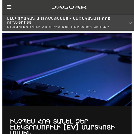
ԷԼԵԿՏՐԱԿԱՆ ԱՎՏՈՄԵՔԵՆԱՅԻ ՍԵՓԱԿԱՆԱՏԻՐՈՋ
ՈՒՂԵՑՈՒՅՑ
ԱՌԱՎԵԼԱԳՈՒՅՆԻ ՀԱՍՑՐԵՔ ՁԵՐ ՄԱՐՏԿՈՑԻ ԿՅԱՆՔԸ
ԻՆՉՊԵՍ ՀՈԳ ՏԱՆԵԼ ՁԵՐ
ԷԼԵԿՏՐՈՄՈԲԻԼԻ (EV) ՄԱՐՏԿՈՑԻ
ՄԱՍԻՆ