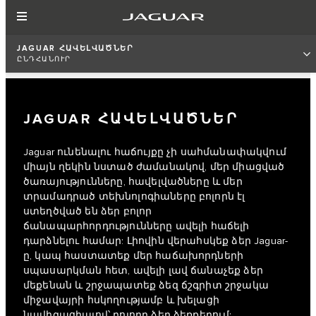
JAGUAR ՀԱՎԵԼՎԱԾՆԵՐ
ԸՆԴՀԱՆՈՒՐ
JAGUAR ՀԱՎԵԼՎԱԾՆԵՐ
Jaguar ունենալու հաճույքը չի սահմանափակվում
միայն ղեկին նստած ժամանակով, մեր միացված
ծառայությունները, հավելվածները և մեր
տրամադրած տեխնոլոգիաները բոլորն էլ
ստեղծված են ձեր բոլոր
ճանապարհորդությունները ավելի հաճելի
դարձնելու համար: Լիովին վերահսկեք ձեր Jaguar-
ը, կապ հաստատեք մեր հաճախորդների
սպասարկման հետ, ավելի լավ ճանաչեք ձեր
մեքենան և շրջապատեք ձեզ ճշգրիտ շրջակա
միջավայրի հսկողությամբ և խելացի
նավիգացիայով՝ բոլորը ձեր ձեռքերում: