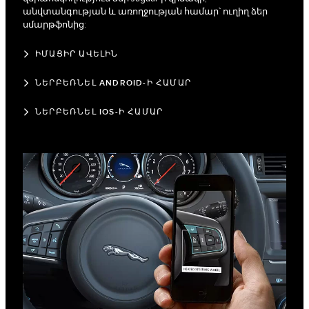
անվտանգության և առողջության համար՝ ուղիղ ձեր
սմարթֆոնից:
ԻՄԱՑԻՐ ԱՎԵԼԻՆ
ՆԵՐԲԵՌՆԵԼ ANDROID-Ի ՀԱՄԱՐ
ՆԵՐԲԵՌՆԵԼ IOS-Ի ՀԱՄԱՐ