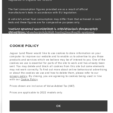
The fuel consumption figures provided are as a result of official
manufacturer's tests in accordance with EU legislation.
A vehicle's actual fuel consumption may differ from that achieved in such
tests and these figures are for comparative purposes only.
Կարևոր գրառում պատկերների և տեխնիկական բնութագրերի
վերաբերյալ:
Կիսահաղորդիչների համաշխարհային պակասը
ներկայումս ազդում է տրանսպորտային միջոցների տեխնիկական
բնութագրերի, տարբերակների առկայության և պատրաստման
ժամկետների վրա: Արդյունքում ներկայումս վեբկայքում
COOKIE POLICY
օգտագործվող պատկերները կարող են ամբողջությամբ
չարտացոլել գործառույթները, տեսականին, հարդարման և
գունային սխեմաների ընթացիկ տեխնիկական բնութագրերը:
Jaguar Land Rover would like to use cookies to store information on your
Խնդրում ենք խորհրդակցել ձեր մանրածախ վաճառողի հետ, ով
computer to improve our website and to enable us to advertise to you those
կկարողանա ներկայացնել ձեզ առկա ցանկացած
products and services which we believe may be of interest to you. One of the
սահմանափակում՝ ճիշտ ընտրություն կատարելու համար
cookies we use is essential for parts of the site to work and has already been
sent. You may delete and block all cookies from this site but some elements
The information, specification, engines and colours on this website are based
may not work correctly. To find out more about online behavioural advertising
on European specification and may vary from market to market and are
or about the cookies we use and how to delete them, please refer to our
subject to change without notice. Some vehicles are shown with optional
privacy policy
. By closing, you are agreeing to cookies being used in line
equipment that may not be available in all markets. Please contact your
with our
Cookie Policy
.
local retailer for local availability and prices.
Prices shown are inclusive of Value-Added Tax (VAT).
Prices shown are inclusive of Value-Added Tax (VAT).
Prices are applicable to 2026 models only.
Prices are applicable to 2022 models only.
OK
ՏԵՂԵԿԱՏՎԱԺԱՄՑԱՅԻՆ
SHOW MORE
ՀԱՄԱԿԱՐԳԵՐ