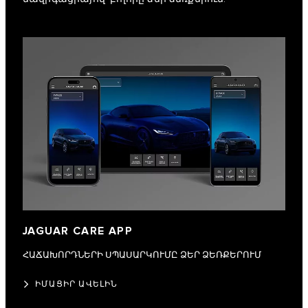
JAGUAR CARE APP
ՀԱՃԱԽՈՐԴՆԵՐԻ ՍՊԱՍԱՐԿՈՒՄԸ ՁԵՐ ՁԵՌՔԵՐՈՒՄ
ԻՄԱՑԻՐ ԱՎԵԼԻՆ