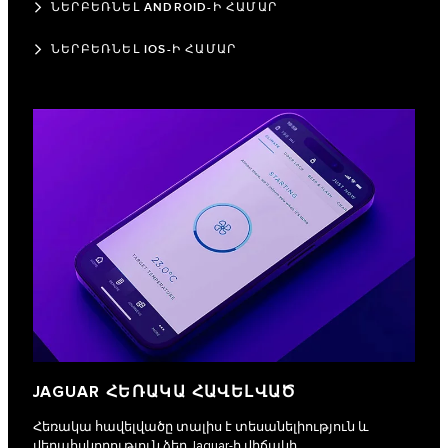
ՆԵՐԲԵՌՆԵԼ ANDROID-Ի ՀԱՄԱՐ
ՆԵՐԲԵՌՆԵԼ IOS-Ի ՀԱՄԱՐ
JAGUAR ՀԵՌԱԿԱ ՀԱՎԵԼՎԱԾ
Հեռակա հավելվածը տալիս է տեսանելիություն և
վերահսկողություն ձեր Jaguar-ի վիճակի,