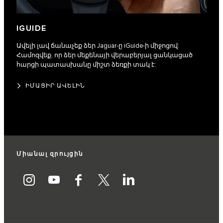
IGUIDE
Ավելի լավ ճանաչեք ձեր Jaguar-ը iGuide-ի միջոցով:
Համոզվեք, որ ձեր մեքենայի վերաբերյալ ցանկացած
հարցի պատասխանը միշտ ձեռքի տակ է:
ԻՄԱՑԻՐ ԱՎԵԼԻՆ
Միանալ զրույցին