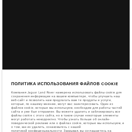
ПОЛИТИКА ИСПОЛЬЗОВАНИЯ ФАЙЛОВ COOKIE
Компания Jaguar Land Rover намерена использовать файлы cookie для
сохранения информации на вашем компьютере, чтобы улучшить наш
веб-сайт и позволить нам предлагать вам те продукты и услуги,
которые, по нашему мнению, могут вас заинтересовать. Один из
файлов cookie, которые мы используем, необходим для работы частей
сайта и уже был отправлен. Вы можете удалить и заблокировать все
файлы cookie с этого сайта, но в таком случае некоторые элементы
могут работать некорректно. Чтобы узнать больше об онлайн-
поведенческой рекламе или о файлах cookie, которые мы используем, и
о том, как их удалить, ознакомьтесь с нашей
политикой конфиденциальности
. Закрывая, вы соглашаетесь на