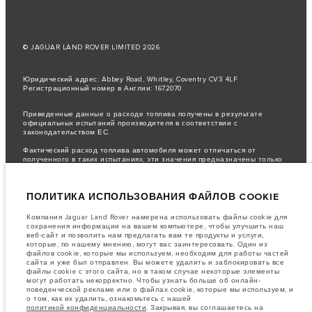
© JAGUAR LAND ROVER LIMITED 2026
Юридический адрес: Abbey Road, Whitley, Coventry CV3 4LF
Регистрационный номер в Англии: 1672070
Приведенные данные о расходе топлива получены в результате
официальных испытаний производителя в соответствии с
законодательством ЕС.
Фактический расход топлива автомобиля может отличаться от
полученного в таких испытаниях, эти значения предназначены только
для сравнения.
важное примечание в отношений изображений и спецификаций.
В
ПОЛИТИКА ИСПОЛЬЗОВАНИЯ ФАЙЛОВ COOKIE
настоящее время в мире наблюдается дефицит полупроводников,
который оказывает влияние на спецификации производимых
транспортных средств, доступность опционального оборудования и
Компания Jaguar Land Rover намерена использовать файлы cookie для
сроки производства. Ситуация меняется очень быстро. Поэтому
сохранения информации на вашем компьютере, чтобы улучшить наш
используемые на сайте изображения могут не в полной мере
веб-сайт и позволить нам предлагать вам те продукты и услуги,
соответствовать доступным особенностям, опциям, комплектациям и
которые, по нашему мнению, могут вас заинтересовать. Один из
цветовым схемам автомобилей. Подробную информацию о
файлов cookie, которые мы используем, необходим для работы частей
действующих ограничениях уточняйте у авторизованных дилеров.
сайта и уже был отправлен. Вы можете удалить и заблокировать все
файлы cookie с этого сайта, но в таком случае некоторые элементы
Информация, технические характеристики, двигатели и цвета на этом
могут работать некорректно. Чтобы узнать больше об онлайн-
веб-сайте указаны для европейских комплектаций автомобилей. Они
поведенческой рекламе или о файлах cookie, которые мы используем, и
могут различаться в зависимости от рынка и могут быть изменены без
о том, как их удалить, ознакомьтесь с нашей
предварительного уведомления. Некоторые автомобили показаны с
политикой конфиденциальности
. Закрывая, вы соглашаетесь на