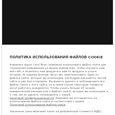
ПОЛИТИКА ИСПОЛЬЗОВАНИЯ ФАЙЛОВ COOKIE
Компания Jaguar Land Rover намерена использовать файлы cookie для
сохранения информации на вашем компьютере, чтобы улучшить наш
веб-сайт и позволить нам предлагать вам те продукты и услуги,
которые, по нашему мнению, могут вас заинтересовать. Один из
файлов cookie, которые мы используем, необходим для работы частей
сайта и уже был отправлен. Вы можете удалить и заблокировать все
файлы cookie с этого сайта, но в таком случае некоторые элементы
могут работать некорректно. Чтобы узнать больше об онлайн-
поведенческой рекламе или о файлах cookie, которые мы используем, и
о том, как их удалить, ознакомьтесь с нашей
политикой конфиденциальности
. Закрывая, вы соглашаетесь на
использование файлов cookie в соответствии с нашей
Политикой использования файлов cookie
.
Указанные цены включают налог на добавленную стоимость (НДС).