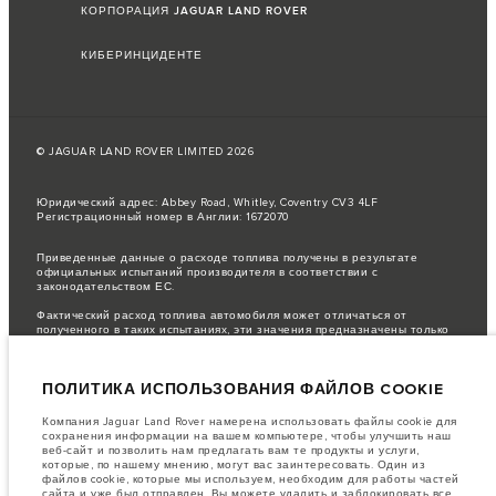
КОРПОРАЦИЯ JAGUAR LAND ROVER
КИБЕРИНЦИДЕНТЕ
© JAGUAR LAND ROVER LIMITED 2026
Юридический адрес: Abbey Road, Whitley, Coventry CV3 4LF
Регистрационный номер в Англии: 1672070
Приведенные данные о расходе топлива получены в результате
официальных испытаний производителя в соответствии с
законодательством ЕС.
Фактический расход топлива автомобиля может отличаться от
полученного в таких испытаниях, эти значения предназначены только
для сравнения.
важное примечание в отношений изображений и спецификаций.
В
ПОЛИТИКА ИСПОЛЬЗОВАНИЯ ФАЙЛОВ COOKIE
настоящее время в мире наблюдается дефицит полупроводников,
который оказывает влияние на спецификации производимых
транспортных средств, доступность опционального оборудования и
Компания Jaguar Land Rover намерена использовать файлы cookie для
сроки производства. Ситуация меняется очень быстро. Поэтому
сохранения информации на вашем компьютере, чтобы улучшить наш
используемые на сайте изображения могут не в полной мере
веб-сайт и позволить нам предлагать вам те продукты и услуги,
соответствовать доступным особенностям, опциям, комплектациям и
которые, по нашему мнению, могут вас заинтересовать. Один из
цветовым схемам автомобилей. Подробную информацию о
файлов cookie, которые мы используем, необходим для работы частей
действующих ограничениях уточняйте у авторизованных дилеров.
сайта и уже был отправлен. Вы можете удалить и заблокировать все