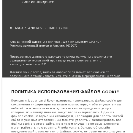
КИБЕРИНЦИДЕНТЕ
© JAGUAR LAND ROVER LIMITED 2026
Юридический адрес: Abbey Road, Whitley, Coventry CV3 4LF
Регистрационный номер в Англии: 1672070
Приведенные данные о расходе топлива получены в результате
официальных испытаний производителя в соответствии с
законодательством ЕС.
Фактический расход топлива автомобиля может отличаться от
полученного в таких испытаниях, эти значения предназначены только
для сравнения.
важное примечание в отношений изображений и спецификаций.
В
ПОЛИТИКА ИСПОЛЬЗОВАНИЯ ФАЙЛОВ COOKIE
настоящее время в мире наблюдается дефицит полупроводников,
который оказывает влияние на спецификации производимых
транспортных средств, доступность опционального оборудования и
Компания Jaguar Land Rover намерена использовать файлы cookie для
сроки производства. Ситуация меняется очень быстро. Поэтому
сохранения информации на вашем компьютере, чтобы улучшить наш
используемые на сайте изображения могут не в полной мере
веб-сайт и позволить нам предлагать вам те продукты и услуги,
соответствовать доступным особенностям, опциям, комплектациям и
которые, по нашему мнению, могут вас заинтересовать. Один из
цветовым схемам автомобилей. Подробную информацию о
файлов cookie, которые мы используем, необходим для работы частей
действующих ограничениях уточняйте у авторизованных дилеров.
сайта и уже был отправлен. Вы можете удалить и заблокировать все
файлы cookie с этого сайта, но в таком случае некоторые элементы
Информация, технические характеристики, двигатели и цвета на этом
могут работать некорректно. Чтобы узнать больше об онлайн-
веб-сайте указаны для европейских комплектаций автомобилей. Они
поведенческой рекламе или о файлах cookie, которые мы используем, и