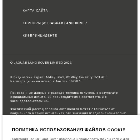
КАРТА САЙТА
КОРПОРАЦИЯ JAGUAR LAND ROVER
КИБЕРИНЦИДЕНТЕ
© JAGUAR LAND ROVER LIMITED 2026
Юридический адрес: Abbey Road, Whitley, Coventry CV3 4LF
Регистрационный номер в Англии: 1672070
Приведенные данные о расходе топлива получены в результате
официальных испытаний производителя в соответствии с
законодательством ЕС.
Фактический расход топлива автомобиля может отличаться от
полученного в таких испытаниях, эти значения предназначены только
для сравнения.
важное примечание в отношений изображений и спецификаций.
В
ПОЛИТИКА ИСПОЛЬЗОВАНИЯ ФАЙЛОВ COOKIE
настоящее время в мире наблюдается дефицит полупроводников,
который оказывает влияние на спецификации производимых
транспортных средств, доступность опционального оборудования и
Компания Jaguar Land Rover намерена использовать файлы cookie для