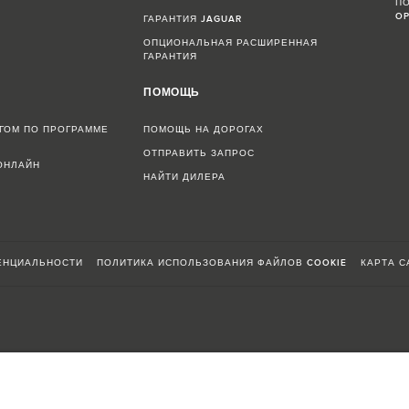
ПО
OP
ГАРАНТИЯ JAGUAR
ОПЦИОНАЛЬНАЯ РАСШИРЕННАЯ
ГАРАНТИЯ
Н
ПОМОЩЬ
ГОМ ПО ПРОГРАММЕ
ПОМОЩЬ НА ДОРОГАХ
ОТПРАВИТЬ ЗАПРОС
ОНЛАЙН
НАЙТИ ДИЛЕРА
ЕНЦИАЛЬНОСТИ
ПОЛИТИКА ИСПОЛЬЗОВАНИЯ ФАЙЛОВ COOKIE
КАРТА С
х испытаний производителя в соответствии с законодательством ЕС.