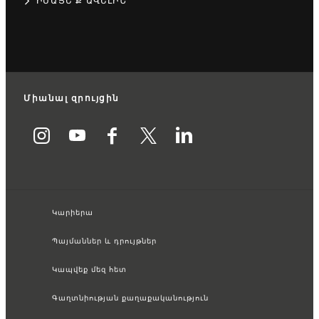
ԻՄԱՑԵ՛Ք ԱՎԵԼԻՆ
Միանալ զրույցին
Կարիերա
Պայմաններ և դրույթներ
Կապվեք մեզ հետ
Գաղտնիության քաղաքականություն