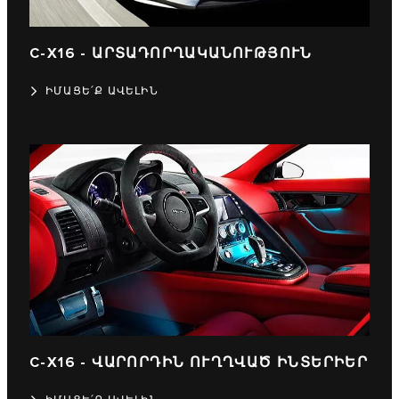
C‑X16 - ԱՐՏԱԴՈՐՂԱԿԱՆՈՒԹՅՈՒՆ
ԻՄԱՑԵ՛Ք ԱՎԵԼԻՆ
C‑X16 - ՎԱՐՈՐԴԻՆ ՈՒՂՂՎԱԾ ԻՆՏԵՐԻԵՐ