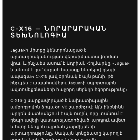
C‑X16 — ՆՈՐԱՐԱՐԱԿԱՆ
ՏԵԽՆՈԼՈԳԻԱ
Jaguar-ի միտքը կենտրոնացած է
արտադրականության վերաիմաստավորման
վրա, և ինչպես ասում է Ադրիան Հոլմարկը, «Jaguar-
ն անում է դա՝ վսըահ հայացք նետելով դեպի
ապագա»։ C‑X16 լավ օրինակ է այն բանի, թե
ինչպես է ապահովվելու Jaguar-ի սպորտային
ավտոմեքենաների հաջորդ սերնդի հզորությունը։
C‑X16-ը սարքավորված է նախատիպային
ամբողջովին ձուլածո V6 շարժիչով։ Այն ինքնինն
արդեն մատնանշում է այն ուղին, որը տանում է
դեպի ավելի կատարելագործված, արդյունավետ
և հզոր ներքին այրման շարժիչների
արտադրությունը։ Սակայն կոնցեպտը կարող է