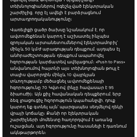
օգտվել նաև Ֆորմուլա 1 մրցարշավի
տեխնոլոգիաներով ոգեշնչված էլեկտրական
շարժիչից, որը էլ ավելի է բարձրացնում
արտադրողականությունը։
Վառելիքի ցածր ծախսը նշանակում է, որ
ավտոմեքենան կարող է աշխատել ինչպես
զրոյական արտանետումներով էլեկտրամոբիլ՝
մինչև 50 կմ/ժ արագության դեպքում, այդպես էլ
անհրաժեշտության դեպքում ապահովել
հզորության կարճատեվ ավելացում։ «Push to Pass»
անվանումով հայտնի այս տեխնոլոգիան թույլ է
տալիս վարորդին մինչև 10 վայրկյան
տևողությամբ մեծացնել ավտոմեքենայի
հզորությունը 70 Կվտ-ով (ինչը հավասար է 95
ձիաուժի)։ Այն քիչ հավանական դեպքերում, երբ
ձեզ լրացուցիչ հզորություն կպահանջվի, դուք
կարող եք գտնել այն՝ պարզապես սեղմելով ղեկի
վրայի կոճակը։ Քանի որ էլեկտրական
շարժիչների մոմենտը հաղորդվում է առանց
ուշացման, այդ հզորությունը հասանելի է դառնում
ակնթարթորեն։