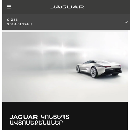
C-X16
ՏԵԽՆՈԼՈԳԻԱ
JAGUAR ԿՈՆՑԵՊՏ
ԱՎՏՈՄԵՔԵՆԱՆԵՐ