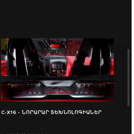
C-X16 - ՆՈՐԱՐԱՐ ՏԵԽՆՈԼՈԳԻԱՆԵՐ