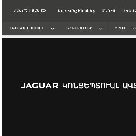
Ավտոմեքենաներ
ԳՆՈՒՄ
ՍԵՓԱ
JAGUAR-Ի ՄԱՍԻՆ
ԿՈՆՑԵՊՏՆԵՐ
C-X16
JAGUAR ԿՈՆՑԵՊՏՈՒԱԼ ԱՎ