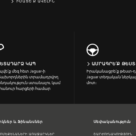
ԻՄԱՑԵ՛Ք ԱՎԵԼԻՆ
ՀԵՏԱԴԱՐՁ ԿԱՊ
ԱՄՐԱԳՐԵ՛Ք ԹԵՍՏ
վե՛ք մեզ հետ Jaguar-ի
Իրականացրե՛ք թեստ-դ
ճախորդներին տրամադրվող
Jaguar տեղական ներկա
նդակություն ստանալու կամ
մոտ։
հանուր հարցերի համար
կներ և Ֆինանսներ
Սեփականություն
ՏՈՄԵՔԵՆԱՆԵՐԻ ԱՌԱՋԱՐԿՆԵՐ
ՇԱՐԺՈՒՆԱԿՈՒԹՅՈՒՆ