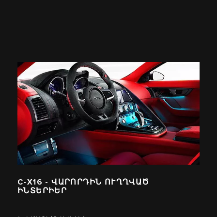
C‑X16 - ՎԱՐՈՐԴԻՆ ՈՒՂՂՎԱԾ
ԻՆՏԵՐԻԵՐ