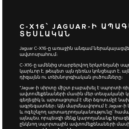
C‑X16՝ JAGUAR-Ի ԱՊԱ
ՏԵՍԼԱԿԱՆ
Jaguar C‑X16-ը առաջին անգամ ներակայացվ
ավտոսրահում։
C‑X16-ը ամենից տարբերվող երկտեղանի սպ
կարևոր է, թեպետ այն դեռևս կոնցեպտ է, այ
դիզայնն ու տեխնոլոգիական լուծումները։
"Jaguar-ի սիրտը միշտ բաբախել է սպորտի ռի
ավտոմեքենաների մասին մեր տեսլականի կա
գեղեցիկ և արտացոլում է մեր ձգոտւմըէ նա
ագրեգատներ։ Այն մարմնավորում է Jaguar-ի
և ոգեշնչող արտադրողականությունը՝ համա
այնպես, որպեսզի մենք կարողանանք երազ
ընկնող սպորտային ավտոմեքենաների մասին",