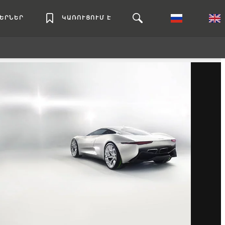
ԼԵՐՆԵՐ
ԿԱՌՈՒՑՈՒՄ Է