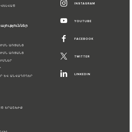
INSTAGRAM
ԱՎԵԼՎԱԾ
YOUTUBE
այություններ
FACEBOOK
ՈՒՄՆ ԱՌՑԱՆՑ
ՈՒՄՆ ԱՌՑԱՆՑ
TWITTER
ՒՄՆԵՐ
Ր
LINKEDIN
Ր ԵՎ ԱՆՎԱԴՈՂԵՐ
ԱԾ ԵՐԱՇԽԻՔ