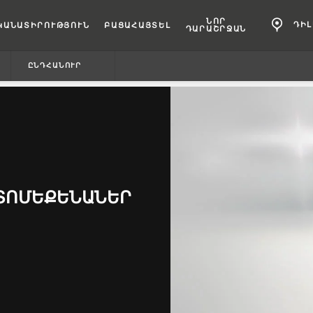
ՆՈՐ
ԴԻ
ԿԱՆԱՏԻՐՈՒԹՅՈՒՆ
ԲԱՑԱՀԱՅՏԵԼ
ԴԱՐԱՇՐՋԱՆ
ԸՆԴՀԱՆՈՒՐ
ՏՈՄԵՔԵՆԱՆԵՐ