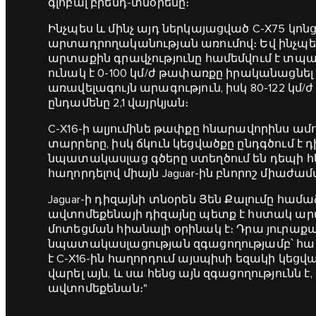
գլոբալ բրենդ-տնօրենը։
Ինչպես և մինչ այդ ներկայացված C‑X75 կոն
արտադրողականության առումով։ Եվ ինչպես
արտաքին գրավչությունը համեմվում է տպա
ունակ է 0-100 կմ/ժ թափառքը իրականացնել 4
առավելագույն արագություն, իսկ 80-122 կ
ընդամենը 2,1 վայրկյան։
C‑X16-ի ալյումինե թափքը հնարավորինս ա
տարրերը, իսկ ճկուն կեցվածքը ընդգծում է 
նպատակասլաց գծերը ստեղծում են դեպի հե
հաղորդելով միայն Jaguar-ին բնորոշ միաժ
Jaguar-ի դիզայնի տնօրեն Յեն Քալումը համաձ
ավտոմեքենայի դիզայնը պետք է հստակ արտ
մոտեցման հիանալի օրինակ է։ Դրա յուրաքա
նպատակասլացության զգացողությամբ՝ համ
է C-X16-ին հաղորդում այսպիսի եզակի կեցվա
վարել այն, և սա հենց այն զգացողությունն 
ավտոմեքենան։"