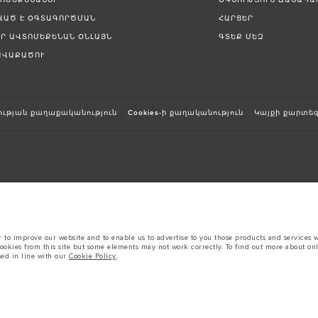
ՏՈՄԵՔԵՆԱՆԵՐ
ՕԳՆՈՒԹՅՈՒՆ ՃԱՆԱՊԱ
ՎԱԾ Է ՕԳՏԱԳՈՐԾՄԱՆ
ՀԱՐՑԵՐ
ԵՐ ԱՎՏՈՄԵՔԵՆԱՆ ՕՆԼԱՅՆ
ԳՏԵՔ ՄԵԶ
ՀԱՎԱՔԱԾՈՒ
ւթյան քաղաքականություն
Cookies-ի քաղականություն
Կայքի քարտե
sts in accordance with EU legislation.
to improve our website and to enable us to advertise to you those products and services wh
d these figures are for comparative purposes only.
cookies from this site but some elements may not work correctly. To find out more about on
sed in line with our
Cookie Policy
.
ալ:
Կիսահաղորդիչների համաշխարհային պակասը ներկայումս ազդում է տրա
մս վեբկայքում օգտագործվող պատկերները կարող են ամբողջությամբ չարտաց
մանրածախ վաճառողի հետ, ով կկարողանա ներկայացնել ձեզ առկա ցանկացած
 European specification and may vary from market to market and are subject to change wit
 prices.