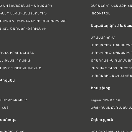
ED ԱՎՏՈՄԵՔԵՆԱՅԻ ԱՌԱՋԱՐԿ
ԸՆԴԱՆՈՒՐ ԽՆԱՄՔԻ Հ
ԿՆԵՐ ՍԵՓԱԿԱՆԱՏԵՐԵՐԻՆ
INCONTROL
ՎՈՐՎԱԾ ԱՊՐԱՆՔՆԵՐԻ ԱՌԱՋԱՐԿՆԵՐ
Սպասարկում և ծառ
ԱԿԱՆ ԾԱՌԱՅՈՒԹՅՈՒՆՆԵՐ
ՍՊԱՍԱՐԿՈՒՄ
ԱՄՐԱԳՐԵ՛Ք ՍՊԱՍԱՐԿ
 ՊԱՏՎԻՐԵԼ ՕՆԼԱՅՆ
ԱՄՐԱԳՐԵ՛Ք ՍՊԱՍԱՐԿ
ԵԼ ԹԵՍՏ–ԴՐԱՅՎԻ
ԾՐԱԳՐԱՅԻՆ ԹԱՐՄԱՑՈ
ՎԱԾ ՈՒՍՈՒՄՆԱՍԻՐՎԱԾ
ՀԱՃԱԽ ՏՐՎՈՂ ՀԱՐՑԵ
ՁՄԵՌԱՅԻՆ ԱՆՎԱՀԵԾԵ
 Բիզնես
Երաշխիք
ՏՈՄԵՔԵՆԱՆԵՐԸ
Jaguar ԵՐԱՇԽԻՔ
 ՀԵՏ
ՕՊՑԻՈՆԱԼ ԸՆԴԼԱՅՆՎ
 խանութ
Օգնություն