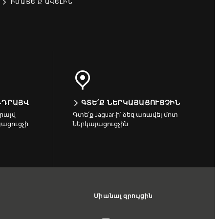
ԻՄԱՑԵ՛Ք ԱՎԵԼԻՆ
-ԴՐԱՅՎ
ԳՏԵ՛Ք ՆԵՐԿԱՅԱՑՈՒՑՉԻՆ
րայվ
Գտե՛ք Jaguar-ի՝ ձեզ առավել մոտ
յացուցչի
ներկայացուցչին
Միանալ զրույցին