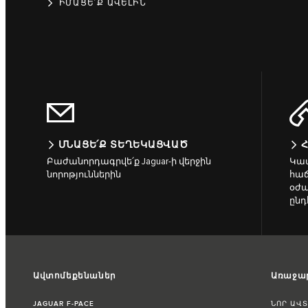
ԻՄԱՑԵ՛Ք ԱՎԵԼԻՆ
ՄՆԱՑԵ՛Ք ՏԵՂԵԿԱՑՎԱԾ
Բաժանորդագրվե՛ք Jaguar-ի վերջին
Կապ
նորոթյուններին
հա
օժա
ընդ
Ավտոմեքենաներ
Առաջար
JAGUAR F-PACE
ՆՈՐ ԱՎ