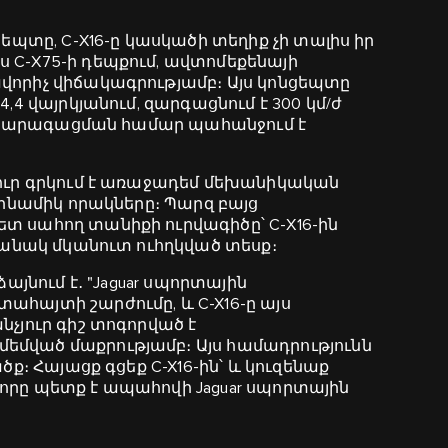
ցեպտը, C‑X16-ը կասկածի տեղիք չի տալիս իր
 C‑X75-ի դեպքում, ավտոմեքենայի
վորիչ վիճակագրությամբ։ Այս կոնցեպտը
,4 վայրկյանում, զարգացնում է 300 կմ/ժ
մ/ժ արագացման համար պահանջում է
մուր գրկում է առաջադեմ մեխանիկական
դինամիկ որակները։ Պարզ բայց
տ սահող տանիքի ուրվագիծը՝ C‑X16-ին
ամանակ մկանուտ ուհղկված տեսք։
այնում է․ "Jaguar սպորտային
ահայտի շարժումը, և C-X16-ը այս
նչյուր գիշ տոգորված է
եմված մաքրությամբ։ Այս համադրությունն
ծք։ Հայացք գցեք C-X16-ին՝ և կուզենաք
է, որը պետք է ապահովի Jaguar սպորտային