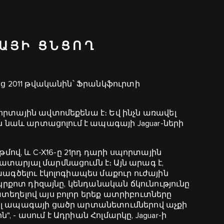
ԳԱՅԻ ՑՆՑՈՂ
եց 2011 թվականին՝ Ֆրանկֆուրտի
որտային ավտոմեքենա է։ Եվ ինչն առավել
ն նաև արտացոլում է ապագայի Jaguar-ների
թմով, և C-X16-ը 21րդ դարի սպորտային
տարյալ մարմնացումն է։ Այն արագ է,
խագծելու էկոլոգիապես մաքուր ուժային
 կրքոտ դիզայնը, կենդանական ճկունությունը
տեղելով այս բոլոր երեք ատրիբուտները
ել ապագայի ցածր արտանետումներով աչքի
 - ասում է Ադրիան Հոլմարկը, Jaguar-ի