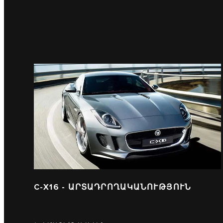
C-X16 - ԱՐՏԱԴՐՈՂԱԿԱՆՈՒԹՅՈՒՆ