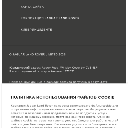
КАРТА САЙТА
КОРПОРАЦИЯ JAGUAR LAND ROVER
КИБЕРИНЦИДЕНТЕ
© JAGUAR LAND ROVER LIMITED 2026
Юридический адрес: Abbey Road, Whitley, Coventry CV3 4LF
Регистрационный номер в Англии: 1672070
Приведенные данные о расходе топлива получены в результате
официальных испытаний производителя в соответствии с
законодательством ЕС.
ПОЛИТИКА ИСПОЛЬЗОВАНИЯ ФАЙЛОВ COOKIE
Фактический расход топлива автомобиля может отличаться от
полученного в таких испытаниях, эти значения предназначены только
для сравнения.
Компания Jaguar Land Rover намерена использовать файлы cookie для
сохранения информации на вашем компьютере, чтобы улучшить наш
важное примечание в отношений изображений и спецификаций.
В
веб-сайт и позволить нам предлагать вам те продукты и услуги,
настоящее время в мире наблюдается дефицит полупроводников,
которые, по нашему мнению, могут вас заинтересовать. Один из
который оказывает влияние на спецификации производимых
файлов cookie, которые мы используем, необходим для работы частей
транспортных средств, доступность опционального оборудования и
сайта и уже был отправлен. Вы можете удалить и заблокировать все
сроки производства. Ситуация меняется очень быстро. Поэтому