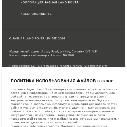
КОРПОРАЦИЯ JAGUAR LAND ROVER
КИБЕРИНЦИДЕНТЕ
© JAGUAR LAND ROVER LIMITED 2026
Юридический адрес: Abbey Road, Whitley, Coventry CV3 4LF
Регистрационный номер в Англии: 1672070
Приведенные данные о расходе топлива получены в результате
официальных испытаний производителя в соответствии с
законодательством ЕС.
ПОЛИТИКА ИСПОЛЬЗОВАНИЯ ФАЙЛОВ COOKIE
Фактический расход топлива автомобиля может отличаться от
полученного в таких испытаниях, эти значения предназначены только
для сравнения.
Компания Jaguar Land Rover намерена использовать файлы cookie для
сохранения информации на вашем компьютере, чтобы улучшить наш
важное примечание в отношений изображений и спецификаций.
В
веб-сайт и позволить нам предлагать вам те продукты и услуги,
настоящее время в мире наблюдается дефицит полупроводников,
которые, по нашему мнению, могут вас заинтересовать. Один из
который оказывает влияние на спецификации производимых
файлов cookie, которые мы используем, необходим для работы частей
транспортных средств, доступность опционального оборудования и
сайта и уже был отправлен. Вы можете удалить и заблокировать все
сроки производства. Ситуация меняется очень быстро. Поэтому
файлы cookie с этого сайта, но в таком случае некоторые элементы
используемые на сайте изображения могут не в полной мере
могут работать некорректно. Чтобы узнать больше об онлайн-
соответствовать доступным особенностям, опциям, комплектациям и
поведенческой рекламе или о файлах cookie, которые мы используем, и
цветовым схемам автомобилей. Подробную информацию о
о том, как их удалить, ознакомьтесь с нашей
действующих ограничениях уточняйте у авторизованных дилеров.
политикой конфиденциальности
. Закрывая, вы соглашаетесь на