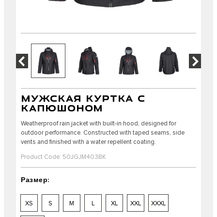
МУЖСКАЯ КУРТКА С
КАПЮШОНОМ
Weatherproof rain jacket with built-in hood, designed for
outdoor performance. Constructed with taped seams, side
vents and finished with a water repellent coating.
Product Code: 50JGJM403BK
Размер:
XS
S
M
L
XL
XXL
XXXL