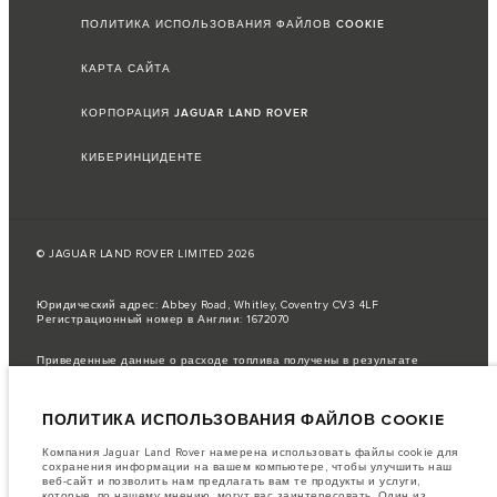
ПОЛИТИКА ИСПОЛЬЗОВАНИЯ ФАЙЛОВ COOKIE
КАРТА САЙТА
КОРПОРАЦИЯ JAGUAR LAND ROVER
КИБЕРИНЦИДЕНТЕ
© JAGUAR LAND ROVER LIMITED 2026
Юридический адрес: Abbey Road, Whitley, Coventry CV3 4LF
Регистрационный номер в Англии: 1672070
Приведенные данные о расходе топлива получены в результате
официальных испытаний производителя в соответствии с
законодательством ЕС.
ПОЛИТИКА ИСПОЛЬЗОВАНИЯ ФАЙЛОВ COOKIE
Фактический расход топлива автомобиля может отличаться от
полученного в таких испытаниях, эти значения предназначены только
для сравнения.
Компания Jaguar Land Rover намерена использовать файлы cookie для
сохранения информации на вашем компьютере, чтобы улучшить наш
важное примечание в отношений изображений и спецификаций.
В
веб-сайт и позволить нам предлагать вам те продукты и услуги,
настоящее время в мире наблюдается дефицит полупроводников,
которые, по нашему мнению, могут вас заинтересовать. Один из