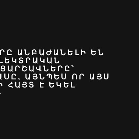
ՐԸ ԱՆԲԱԺԱՆԵԼԻ ԵՆ
ԷԼԵԿՏՐԱԿԱՆ
ՑԱՐՇԱՎՆԵՐԸ՝
ՍԸ, ԱՅՆՊԵՍ ՈՐ ԱՅՍ
 ՀԱՅՏ Է ԵԿԵԼ
»