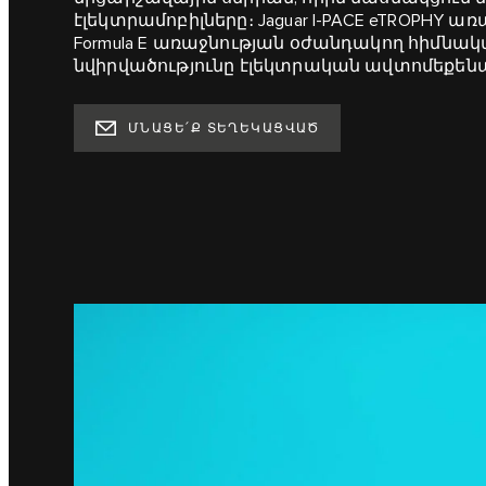
էլեկտրամոբիլները։ Jaguar I‑PACE eTROPHY առ
Formula E առաջնության օժանդակող հիմնակ
նվիրվածությունը էլեկտրական ավտոմեքեն
ՄՆԱՑԵ՛Ք ՏԵՂԵԿԱՑՎԱԾ