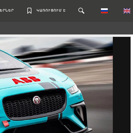
ԼԵՐՆԵՐ
ԿԱՌՈՒՑՈՒՄ Է