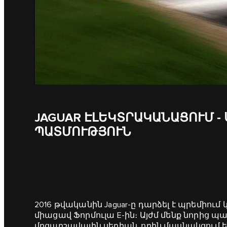
JAGUAR ԷԼԵԿՏՐԱԿԱՆԱՑՈՒՄ -
ՊԱՏՄՈՒԹՅՈՒՆ
2016 թվականին Jaguar-ը դարձել է պրեմիո
միացավ Ֆորմուլա E-ին։ Այժմ մենք նորից պ
մրցարշավային սերիան, որին մասնակցում