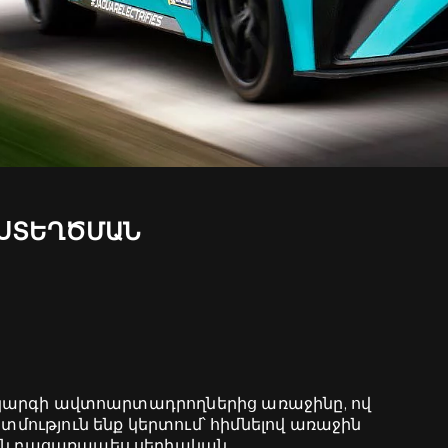
 ՍՏԵՂԾՄԱՆ
ւմ կարգի ավտոարտադրողներից առաջինը, ով
ատմություն ենք կերտում՝ հիմնելով առաջին
 են բացառապես սերիական