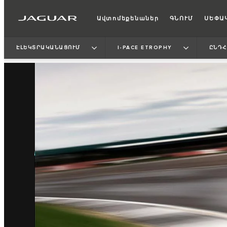
Ավտոմեքենաներ
ԳՆՈՒՄ
ՍԵՓԱ
ԷԼԵԿՏՐԱԿԱՆԱՑՈՒՄ
I‑PACE ETROPHY
ԸՆԴՀ