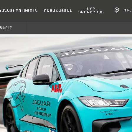
ՆՈՐ
ԴԻ
ԿԱՆԱՏԻՐՈՒԹՅՈՒՆ
ԲԱՑԱՀԱՅՏԵԼ
ԴԱՐԱՇՐՋԱՆ
ԱՆՈՒՐ