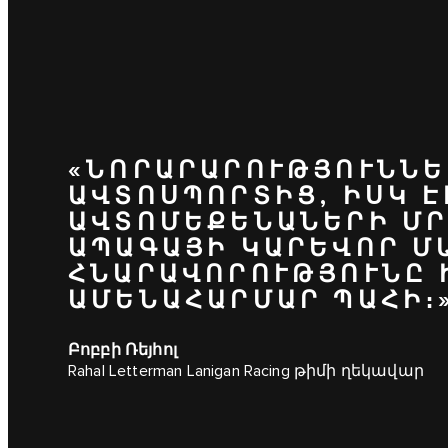
«ՆՈՐԱՐԱՐՈՒԹՅՈՒՆՆԵ
ԱՎՏՈՍՊՈՐՏԻՑ, ԻՍԿ 
ԱՎՏՈՄԵՔԵՆԱՆԵՐԻ ՄՐ
ԱՊԱԳԱՅԻ ԿԱՐԵՎՈՐ ՄԱ
ՀՆԱՐԱՎՈՐՈՒԹՅՈՒՆԸ Ի
ԱՄԵՆԱՀԱՐՄԱՐ ՊԱՀԻ։
Բոբբի Ռեյհոլ
Rahal Letterman Lanigan Racing թիմի ղեկավար