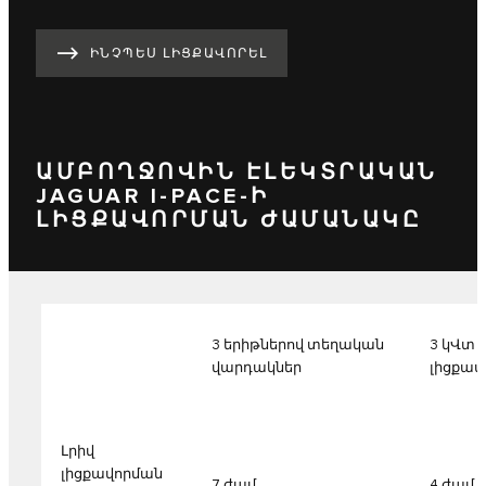
ԻՆՉՊԵՍ ԼԻՑՔԱՎՈՐԵԼ
ԱՄԲՈՂՋՈՎԻՆ ԷԼԵԿՏՐԱԿԱՆ
JAGUAR I-PACE-Ի
ԼԻՑՔԱՎՈՐՄԱՆ ԺԱՄԱՆԱԿԸ
3 երիթներով տեղական
3 կՎտ 
վարդակներ
լիցքավ
Լրիվ
լիցքավորման
7 ժամ
4 ժամ