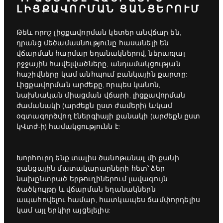
ԼԻՑՔԱՎՈՐՄԱՆ ՑԱՆՑԵՐՈՒՄ
Թեև որոշ լիցքավորման կետեր անվճար են,
դրանց մեծամասնությունը հասանելի են
վճարման հարմար եղանակներով, ներառյալ
բջջային հավելվածները, անդամակցության
հաշիվները կամ անհպում բանկային քարտը:
Լիցքավորման արժեքը, որպես կանոն,
նախնական միացման վճարի, լիցքավորման
ժամանակի (արժեքն ըստ ժամերի) և/կամ
օգտագործվող էներգիայի քանակի (արժեքն ըստ
կՎտժ-ի) համակցությունն է:
Խորհուրդ ենք տալիս ծանոթանալ մի քանի
ցանցային մատակարարների հետ՝ ձեր
նախընտրած երթուղիներում լավագույն
ծածկույթը և վճարման եղանակներն
ապահովելու համար, հատկապես ճամփորդելիս
կամ այլ երկիր այցելելիս: