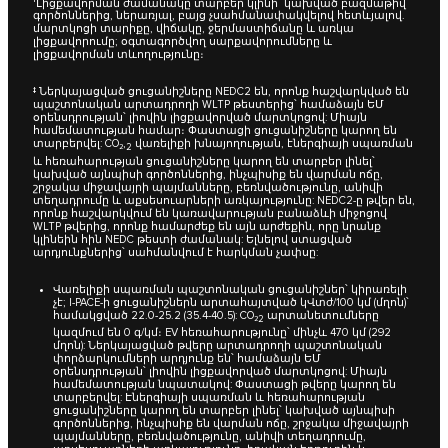
Լիցքավորման ժամանակը տարբեր կլինի՝ կախված բազմաթիվ
գործոններից, ներառյալ, բայց չսահմանափակվելով հետևյալով.
մարտկոցի տարիքը, վիճակը, ջերմաստիճանը և առկա
լիցքավորումը; օգտագործվող սարքավորումները և
լիցքավորման տևողությունը։
‡ Ներկայացված ցուցանիշները NEDC2 են, որոնք հաշվարկված են
պաշտոնական արտադրողի WLTP թեստերից՝ համաձայն ԵՄ
օրենսդրության՝ լիովին լիցքավորված մարտկոցով: Միայն
համեմատության համար։ Փաստացի ցուցանիշները կարող են
տարբերվել: CO₂,
վառելիքի խնայողության, էներգիայի սպառման
2
և հեռահարության ցուցանիշները կարող են տարբեր լինել՝
կախված այնպիսի գործոններից, ինչպիսիք են վարման ոճը,
շրջակա միջավայրի պայմանները, բեռնվածությունը, անիվի
տեղադրումը և աքսեսուարների առկայությունը: NEDC2-ը թվեր են,
որոնք հաշվարկվում են կառավարության բանաձևի միջոցով
WLTP թվերից, որոնք համարժեք են այն արժեքին, որը նրանք
կլինեին հին NEDC թեստի ժամանակ: Ելնելով ստացված
արդյունքներից՝ սահմանվում է հարկման չափսը:
Վառելիքի սպառման պաշտոնական ցուցանիշներ՝ կիրառելի
չէ; I-PACE-ի ցուցանիշներն արտահայտված կՎտժ/100 կմ (մղոն)՝
համակցված 22.0-25.2 (35.4-40.5): CO₂
արտանետումները
2
կազմում են 0 գ/կմ։ EV հեռահարությունը՝ մինչև 470 կմ (292
մղոն): Ներկայացված թվերը արտադրողի պաշտոնական
փորձարկումների արդյունք են՝ համաձայն ԵՄ
օրենսդրության՝ լիովին լիցքավորված մարտկոցով: Միայն
համեմատության նպատակով: Փաստացի թվերը կարող են
տարբերվել: Էներգիայի սպառման և հեռահարության
ցուցանիշները կարող են տարբեր լինել՝ կախված այնպիսի
գործոններից, ինչպիսիք են վարման ոճը, շրջակա միջավայրի
պայմանները, բեռնվածությունը, անիվի տեղադրումը,