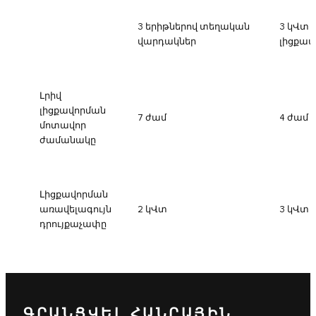
3 երիթներով տեղական
3 կՎտ 
վարդակներ
լիցքավ
Լրիվ
լիցքավորման
7 ժամ
4 ժամ
մոտավոր
ժամանակը
Լիցքավորման
առավելագույն
2 կՎտ
3 կՎտ
դրույքաչափը
ԳՐԱՆՑՎԵԼ ՀԱՆՐԱՅԻՆ