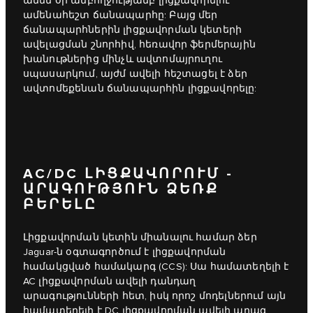
ամեն օր ամբողջությամբ լիցքավորելու
ամենահեշտ ճանապարհը: Բայց մեր
ճանապարհներին լիցքավորման կետերի
ավելացման շնորհիվ, հեռավոր ֆերմերային
խանութներից մինչև ավտոմայրուղու
սպասարկում, այժմ ավելի հեշտացել է ձեր
ավտոմեքենան ճանապարհին լիցքավորելը:
AC/DC ԼԻՑՔԱՎՈՐՈՒՄ -
ԱՐԱԳՈՒԹՅՈՒՆ ՁԵՌՔ
ԲԵՐԵԼԸ
Լիցքավորման կետին միանալու համար ձեր
Jaguar-ն օգտագործում է լիցքավորման
համակցված համակարգ (CCS): Սա համատեղելի է
AC լիցքավորման ավելի դանդաղ
արագությունների հետ, իսկ որոշ մոդելներում այն
համատեղելի է DC լիցքավորման ավելի արագ