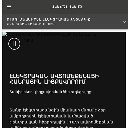
ՈՒՍՈՒՄՆԱՍԻՐԵԼ ԷԼԵԿՏՐԱԿԱՆ JAGUAR-Ը
ՀԱՆՐԱՅԻՆ ԼԻՑՔԱՎՈՐՈՒՄ
ԷԼԵԿՏՐԱԿԱՆ ԱՎՏՈՄԵՔԵՆԱՅԻ
ՀԱՆՐԱՅԻՆ ԼԻՑՔԱՎՈՐՈՒՄ
Տանից հեռու լիցքավորման ձեր ուղեցույցը:
Տանը էլեկտրացանցին միանալը մնում է ձեր
ամբողջովին էլեկտրական և միացված
էլեկտրական հիբրիդային (PHEV) ավտոմեքենան