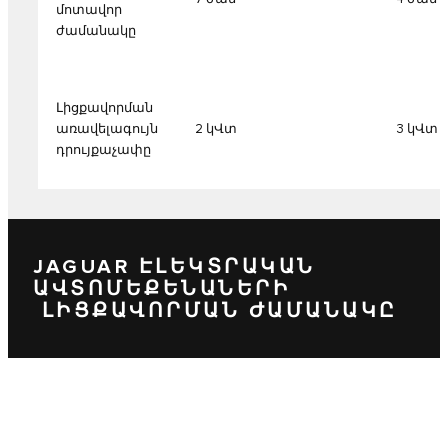
մոտավոր
ժամանակը
Լիցքավորման
առավելագույն
2 կՎտ
3 կՎտ
դրույքաչափը
JAGUAR ԷԼԵԿՏՐԱԿԱՆ
ԱՎՏՈՄԵՔԵՆԱՆԵՐԻ
ԼԻՑՔԱՎՈՐՄԱՆ ԺԱՄԱՆԱԿԸ