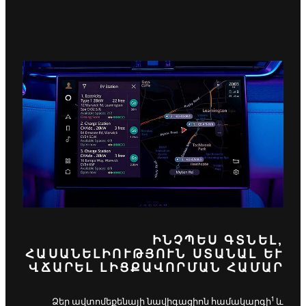
ԻՆՉՊԵՍ ԳՏՆԵԼ,
ՀԱՍԱՆԵԼԻՈՒԹՅՈՒՆ ՍՏԱՆԱԼ ԵՒ Վ
ՃԱՐԵԼ ԼԻՑՔԱՎՈՐՄԱՆ ՀԱՄԱՐ
1
Ձեր ավտոմեքենայի նավիգացիոն համակարգի
և