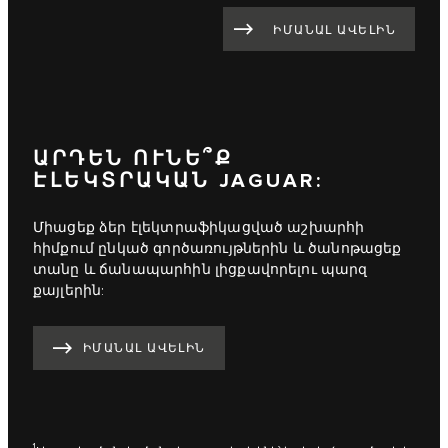
ԻՄԱՆԱԼ ԱՎԵԼԻՆ
ԱՐԴԵՆ ՈՒՆԵ՞Ք
ԷԼԵԿՏՐԱԿԱՆ JAGUAR:
Միացեք ձեր էլեկտրաֆիկացված աշխարհի
հիմքում ընկած գործառույթներին և ծանոթացեք
տանը և ճանապարհին լիցքավորելու պարզ
քայլերին:
ԻՄԱՆԱԼ ԱՎԵԼԻՆ
1