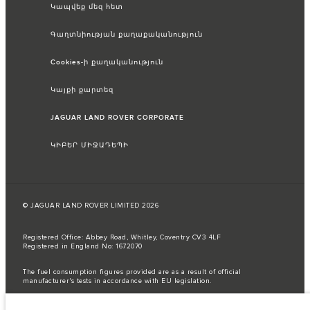
Կապվեք մեզ հետ
Գաղտնիության քաղաքականություն
Cookies-ի քաղականություն
Կայքի քարտեզ
JAGUAR LAND ROVER CORPORATE
ԿԻԲԵՐ ՄԻՋԱԴԵՊԻ
© JAGUAR LAND ROVER LIMITED 2026
Registered Office: Abbey Road, Whitley, Coventry CV3 4LF
Registered in England No: 1672070
The fuel consumption figures provided are as a result of official
manufacturer's tests in accordance with EU legislation.
A vehicle's actual fuel consumption may differ from that achieved in such
tests and these figures are for comparative purposes only.