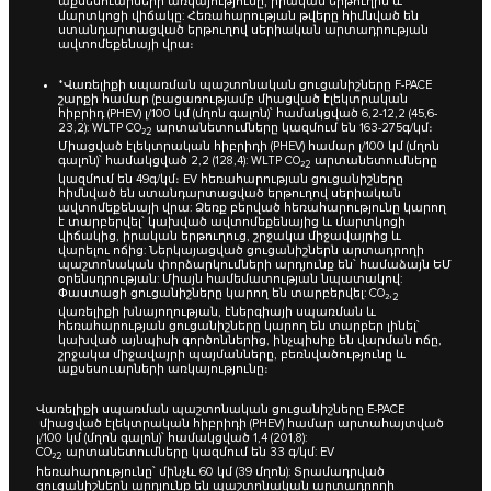
աքսեսուարների առկայությունը, իրական երթուղին և
մարտկոցի վիճակը: Հեռահարության թվերը հիմնված են
ստանդարտացված երթուղով սերիական արտադրության
ավտոմեքենայի վրա։
*Վառելիքի սպառման պաշտոնական ցուցանիշները F-PACE
շարքի համար (բացառությամբ միացված էլեկտրական
հիբրիդ (PHEV) լ/100 կմ (մղոն գալոն)՝ համակցված 6,2-12,2 (45,6-
23,2): WLTP CO₂
արտանետումները կազմում են 163-275գ/կմ։
2
Միացված էլեկտրական հիբրիդի (PHEV) համար լ/100 կմ (մղոն
գալոն)՝ համակցված 2,2 (128,4): WLTP CO₂
արտանետումները
2
կազմում են 49գ/կմ։ EV հեռահարության ցուցանիշները
հիմնված են ստանդարտացված երթուղով սերիական
ավտոմեքենայի վրա: Ձեռք բերված հեռահարությունը կարող
է տարբերվել՝ կախված ավտոմեքենայից և մարտկոցի
վիճակից, իրական երթուղուց, շրջակա միջավայրից և
վարելու ոճից: Ներկայացված ցուցանիշներն արտադրողի
պաշտոնական փորձարկումների արդյունք են՝ համաձայն ԵՄ
օրենսդրության: Միայն համեմատության նպատակով:
Փաստացի ցուցանիշները կարող են տարբերվել: CO₂,
2
վառելիքի խնայողության, էներգիայի սպառման և
հեռահարության ցուցանիշները կարող են տարբեր լինել՝
կախված այնպիսի գործոններից, ինչպիսիք են վարման ոճը,
շրջակա միջավայրի պայմանները, բեռնվածությունը և
աքսեսուարների առկայությունը։
Վառելիքի սպառման պաշտոնական ցուցանիշները E-PACE
միացված էլեկտրական հիբրիդի (PHEV) համար արտահայտված
լ/100 կմ (մղոն գալոն)՝ համակցված 1,4 (201,8):
CO₂
արտանետումները կազմում են 33 գ/կմ: EV
2
հեռահարությունը՝ մինչև 60 կմ (39 մղոն): Տրամադրված
ցուցանիշներն արդյունք են պաշտոնական արտադրողի