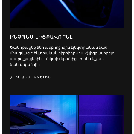
ԻՆՉՊԵՍ ԼԻՑՔԱՎՈՐԵԼ
Ծանոթացեք ձեր ամբողջովին էլեկտրական կամ
միացված էլեկտրական հիբրիդը (PHEV) լիցքավորելու
պարզ քայլերին, անկախ նրանից՝ տանն եք, թե
ճանապարհին:
ԻՄԱՆԱԼ ԱՎԵԼԻՆ