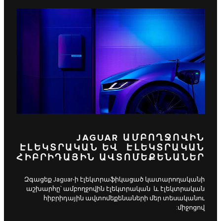
JAGUAR ԱՄԲՈՂՋՈՎԻՆ
ԷԼԵԿՏՐԱԿԱՆ ԵՎ ԷԼԵԿՏՐԱԿԱՆ
ՀԻԲՐԻԴԱՅԻՆ ԱՎՏՈՄԵՔԵՆԱՆԵՐ
Զգացեք Jaguar-ի էլեկտրաֆիկացած կատարողականի
աշխարհը՝ ամբողջովին էլեկտրական և էլեկտրական
հիբրիդային ավտոմեքենաների մեր տեսականու
միջոցով: