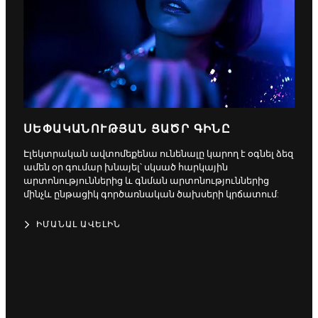
ՍԵՓԱԿԱՆՈՒԹՅԱՆ ՑԱԾՐ ԳԻՆԸ
Էլեկտրական ավտոմեքենա ունենալը կարող է օգնել ձեզ
ամեն օր գումար խնայել՝ սկսած հարկային
արտոնություններից և գնման արտոնություններից
մինչև ընթացիկ գործառնական ծախսերի կրճատում:
ԻՄԱՆԱԼ ԱՎԵԼԻՆ