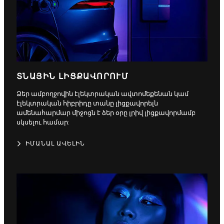
ՏՆԱՅԻՆ ԼԻՑՔԱՎՈՐՈՒՄ
Ձեր ամբողջովին էլեկտրական ավտոմեքենան կամ
էլեկտրական հիբրիդը տանը լիցքավորելն
ամենահարմար միջոցն է ձեր օրը լրիվ լիցքավորմամբ
սկսելու համար:
ԻՄԱՆԱԼ ԱՎԵԼԻՆ