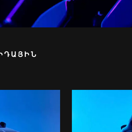
ՐԻԴԱՅԻՆ