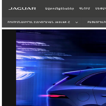
Ավտոմեքենաներ
ԳՆՈՒՄ
ՍԵՓԱ
ՈՒՍՈՒՄՆԱՍԻՐԵԼ ԷԼԵԿՏՐԱԿԱՆ JAGUAR-Ը
ԲԱՑԱՏՐԵԼՈ