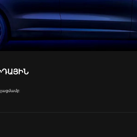
ԻԴԱՅԻՆ
ելացմամբ: