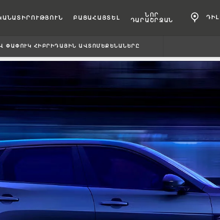
ՆՈՐ
ԴԻ
ԿԱՆԱՏԻՐՈՒԹՅՈՒՆ
ԲԱՑԱՀԱՅՏԵԼ
ԴԱՐԱՇՐՋԱՆ
Վ ՓԱՓՈՒԿ ՀԻԲՐԻԴԱՅԻՆ ԱՎՏՈՄԵՔԵՆԱՆԵՐԸ