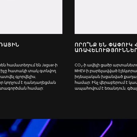
ԻԴԱՅԻՆ
ՈՐՈ՞ՆՔ ԵՆ ՓԱՓՈՒԿ
ԱՌԱՎԵԼՈՒԹՅՈՒՆՆԵՐ
ն համատեղում են Jaguar-ի
CO₂-ի ավելի ցածր արտանետո
արժիչը հատակի տակ գտնվող
MHEV-ի բարելավված էլեկտր
տվել գլորվելիս,
իդեալական խցանված քաղաք
ար կորչում է դանդաղեցման
համար: Ինչ վերաբերում է 
օգտագործման համար:
ապահովում է եռանդուն, գծա