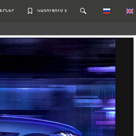
ԼԵՐՆԵՐ
ԿԱՌՈՒՑՈՒՄ Է