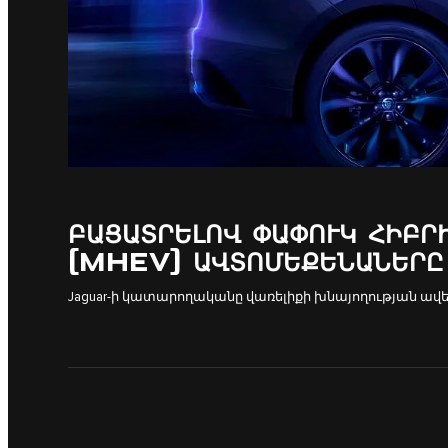
ԲԱՑԱՏՐԵԼՈՎ ՓԱՓՈՒԿ ՀԻԲՐ
(MHEV) ԱՎՏՈՄԵՔԵՆԱՆԵՐԸ
Jaguar-ի կատարողականը վառելիքի խնայողության ավ