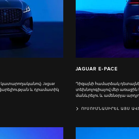
JAGUAR E-PACE
ղ կատարողականով։ Jaguar
Դիզայնի համարձակ դետալնե
ավարելիության և դրամատիկ
տեխնոլոգիայով մեր առաջի
մանևրելու և ամենօրյա արդյ
ՈՒՍՈՒՄՆԱՍԻՐԵԼ ԱՅՍ Ա