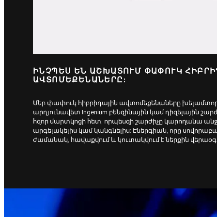
ԻՆՉՊԵՍ ԵՆ ԱՇԽԱՏՈՒՄ ՓԱՓՈՒԿ ՀԻԲՐ
ԱՎՏՈՄԵՔԵՆԱՆԵՐԸ:
Մեր փափուկ հիբրիդային ավտոմեքենաները խելամտորե
արդյունավետ Ingenium բենզինային կամ դիզելային շ
հզոր մարտկոցի հետ, որպեսզի շարժիչը կարողանա անջա
արգելակելիս կամ կանգնելիս: Էներգիան, որը սովորաբ
ժամանակ, հավաքվում և կուտակվում է ներքին վերա