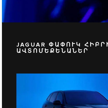
JAGUAR ՓԱՓՈՒԿ ՀԻԲ
ԱՎՏՈՄԵՔԵՆԱՆԵՐ