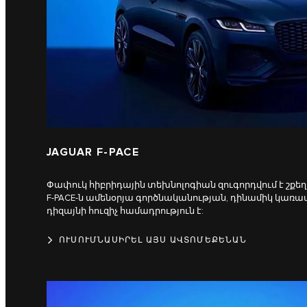
JAGUAR F-PACE
Փափուկ հիբրիդային տեխնոլոգիան զուգորդվում է շքե
F‑PACE-ն ամենօրյա գործնականության, դինամիկ կառ
դիզայնի հուզիչ համադրություն է:
ՈՒՍՈՒՄՆԱՍԻՐԵԼ ԱՅՍ ԱՎՏՈՄԵՔԵՆԱՆ