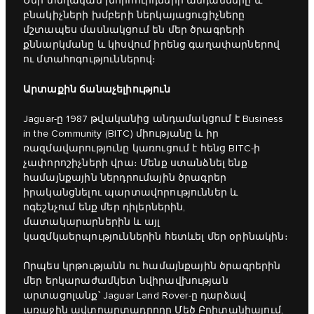
Մեր տեղական խորհուրդների անդամները և
բնակիչների խմբերի ներկայացուցիչները
մշտապես մասնակցում են մեր ծրագրերի
քննարկմանը և կիսվում իրենց գաղափարներով
ու մտահոգություններով։
Արտաքին ճանաչելիություն
Jaguar-ը 1987 թվականից անդամակցում է Business
in the Community (BITC) միությանը և իր
ռազմավարությունը կառուցում է հենց BITC-ի
չափորոշիչների վրա։ Մենք ստանձնել ենք
համայնքային ներդրումային ծրագրեր
իրականցնելու պարտավորություններ և
ոգեշնչում ենք մեր դիլերներին,
մատակարարներին և այլ
կազմկաերպություններին հետևել մեր օրինակին։
Որպես կրթությանն ու համայնքային ծրագրերին
մեր երկարաժամկետ նվիրավխության
արտացոլանք՝ Jaguar Land Rover-ը դարձավ
առաջին ավտոարտադրողը Մեծ Բրիտանիայում,