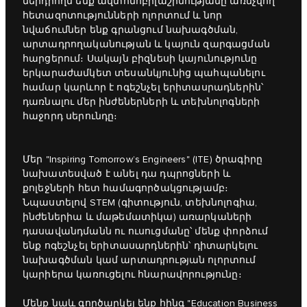
ներդրողն ենք ավտոմոբիլաշինությանը առնչվող
հետազոտությունների ոլորտում և նոր
նվաճումներ ենք գրանցում նախագծման,
արտադրողականության և կայուն զարգացման
հարցերում։ Սակայն բիզնեսի կայունությունը
երկարաժամկետ տեսանկյունից պահպանելու
համար կարևոր է ոգեշնչել երիտասրադներին՝
դառնալու մեր ինժեներների և տեխնոլոգների
հաջորդ սերունդը։
Մեր "Inspiring Tomorrow’s Engineers" (ITE) ծրագիրը
նախատեսված է անել դա դպրոցների և
քոլեջների հետ համագործակցությամբ։
Նպաստելով STEM (գիտություն, տեխնոլոգիա,
ինժեներիա և մաթեմատիկա) առարկաների
դասավանդմանն ու ուսուցմանը՝ մենք փորձում
ենք ոգեշնչել երիտասարդներին՝ դիտարկելու
նախագծման կամ արտադրության ոլորտում
կարիերա կառուցելու հնարավորությունը։
Մենք նաև գործարկել ենք հինգ "Education Business