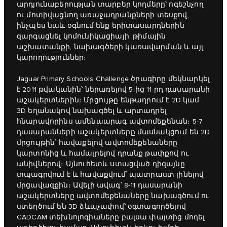
արդյունաբերության տարբեր կողմերը՝ ոգեշնչող
ու մոտիվացնող առաջադրանքների տեսքով,
ինչպես նաև օգնում ենք երիտասարդներին
զարգացնել կոմունիկացիայի, թիմային
աշխատանքի, նախագծերի կառավարման և այլ
կարողություններ։
Jaguar Primary Schools Challenge ծրագիրը մեկնարկել
է 2011 թվականին՝ ներառելով 5-ից 11-րդ դասարանի
աշակերտներին։ Մրցույթը ենթադրում է 2D կամ
3D եղանակով նախագծել և արտադրել
հնարավորինս ամենաարագ ավտոմեքենան։ 5-7
դասարանների աշակերտները մասնակցում են 2D
մրցույթին՝ հավաքելով ավտոմեքենաները
կարտոնից և համալրելով դրանք թափքով ու
անիվներով։ Այնուհետև ստացված դիզայնը
տպագրվում է և հավաքվում՝ պատրաստ լինելով
մրցավազքին։ Ավելի ավագ՝ 8-11 դասարանի
աշակերտները ավտոմեքենաները նախագծում ու
ստեղծում են 3D ձևաչափով՝ օգտագործելով
CADCAM տեխնոլոգիաները բալսա փայտից մոդել