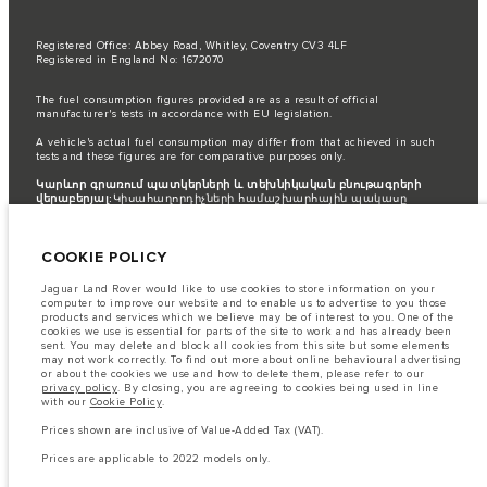
Registered Office: Abbey Road, Whitley, Coventry CV3 4LF
Registered in England No: 1672070
The fuel consumption figures provided are as a result of official
manufacturer's tests in accordance with EU legislation.
A vehicle's actual fuel consumption may differ from that achieved in such
tests and these figures are for comparative purposes only.
Կարևոր գրառում պատկերների և տեխնիկական բնութագրերի
վերաբերյալ:
Կիսահաղորդիչների համաշխարհային պակասը
ներկայումս ազդում է տրանսպորտային միջոցների տեխնիկական
բնութագրերի, տարբերակների առկայության և պատրաստման
ժամկետների վրա: Արդյունքում ներկայումս վեբկայքում
COOKIE POLICY
օգտագործվող պատկերները կարող են ամբողջությամբ
չարտացոլել գործառույթները, տեսականին, հարդարման և
գունային սխեմաների ընթացիկ տեխնիկական բնութագրերը:
Jaguar Land Rover would like to use cookies to store information on your
Խնդրում ենք խորհրդակցել ձեր մանրածախ վաճառողի հետ, ով
computer to improve our website and to enable us to advertise to you those
կկարողանա ներկայացնել ձեզ առկա ցանկացած
products and services which we believe may be of interest to you. One of the
սահմանափակում՝ ճիշտ ընտրություն կատարելու համար
cookies we use is essential for parts of the site to work and has already been
sent. You may delete and block all cookies from this site but some elements
The information, specification, engines and colours on this website are based
may not work correctly. To find out more about online behavioural advertising
on European specification and may vary from market to market and are
or about the cookies we use and how to delete them, please refer to our
subject to change without notice. Some vehicles are shown with optional
privacy policy
. By closing, you are agreeing to cookies being used in line
equipment that may not be available in all markets. Please contact your
with our
Cookie Policy
.
local retailer for local availability and prices.
Prices shown are inclusive of Value-Added Tax (VAT).
Prices shown are inclusive of Value-Added Tax (VAT).
Prices are applicable to 2026 models only.
Prices are applicable to 2022 models only.