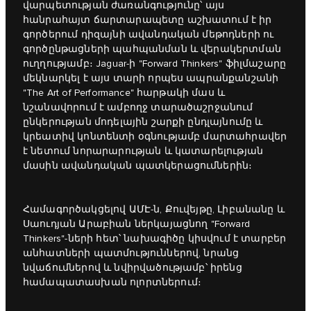
վարպետության ժառանգությունը՝ այս
հանրահայտ ճարտարապետը աշխատում է իր
գործերում դիզայնի ավանդական մեթոդների ու
գործընթացների պահպանման և վերակերտման
ուղղությամբ։ Jaguar-ի "Forward Thinkers" ֆիլմաշարը
մեկնարկել է այս տարի որպես ապրանքանշանի
"The Art of Performance" հարթակի մաս և
նշանավորում է ամբողջ տարածաշրջանում
ընկերության մոդելային շարքի ընդլայնումը և
կրեատիվ կոնտենտի օգնությամբ մարտահրավեր
է նետում նորարարության և կատարելության
մասին ավանդական պատկերացումներին։
Համագործակցելով ԱՄԷ-ն, Քուվեյթը, Լիբանանը և
Սաուդյան Արաբիան ներկայացնող "Forward
Thinkers"-ների հետ՝ նախագիծը կիսվում է տարբեր
անհատների պատմություններով, նրանց
նվաճումներով և նվիրվածությամբ՝ իրենց
համապատասխան ոլորտներում։