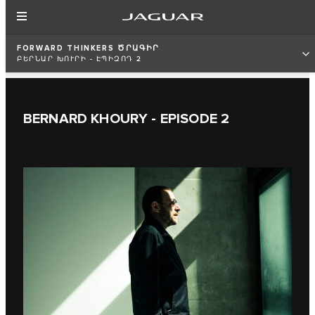
FORWARD THINKERS ԾՐԱԳԻՐ
ԲԵՐՆԱՐ ԽՈՒՐԻ - ԷՊԻԶՈԴ 2
BERNARD KHOURY - EPISODE 2