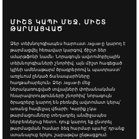
ՄԻՇՏ ԿԱՊԻ ՄԵՋ, ՄԻՇՏ
ԹԱՐՄԱՑՎԱԾ
Ձեր տեխնոլոգիապես հարուստ Jaguar-ը կարող է
թարմացվել հեռավար կարգով, ճիշտ ձեր
սմարթֆոնի նամն։ Նորագույն ավտոմոբիլային
տեխնոլոգիաների շնորհիվ, այն միշտ հագեցած
կլինի ամենաթարմ ծրագրերոով և պատրաստ՝
առջևում ընկած ճանապարհները
հաղթահարելուն։ Ձեր Jaguar-ի մեջ
ներակառուցված տվյալների փոխանակման
հնարավորությունների շնորհիվ՝ նորագույն
ծրագրերը կարող են բեռնվել ավտոմատ կերպ՝
առանց հավելյալ վճարի։ Կարիք չկա
թարմացումները տեղադրել անմիջապես
ներբեռնելուց հետո․ դուք կարող եք ընտրել
թարմացման համար ձեզ հարմար պահը՝ դրանք
ստանալուց երկու շաբաթվա ընթացքում։