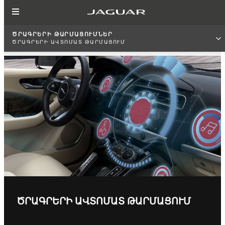
ԾՐԱԳՐԵՐԻ ԹԱՐՄԱՑՈՒՄՆԵՐ
ԾՐԱԳՐԵՐԻ ԱՎՏՈՄԱՏ ԹԱՐՄԱՑՈՒՄ
ԾՐԱԳՐԵՐԻ ԱՎՏՈՄԱՏ ԹԱՐՄԱՑՈՒՄ