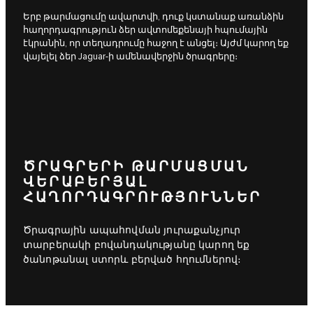
Երբ թարմացումը ավարտվի, դուք կստանաք առանձին
հաղորդագրություն ձեր ավտոմեքենայի հպումային
էկրանին, որ տեղադրումը հաջող է անցել։ Այժմ կարող եք
վայելել ձեր Jaguar-ի ամենավերջին ծրագրերը։
ԾՐԱԳՐԵՐԻ ԹԱՐՄԱՑՄԱՆ
ՎԵՐԱԲԵՐՅԱԼ
ՀԱՂՈՐԴԱԳՐՈՒԹՅՈՒՆՆԵՐ
Ծրագրային ապահովման յուրաքանչյուր
տարբերակի բովանդակությանը կարող եք
ծանոթանալ ստորև բերված հղումներով։