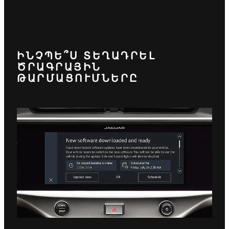
ԻՆՉՊԵ՞Ս ՏԵՂԱԴՐԵԼ
ԾՐԱԳՐԱՅԻՆ
ԹԱՐՄԱՑՈՒՄՆԵՐԸ