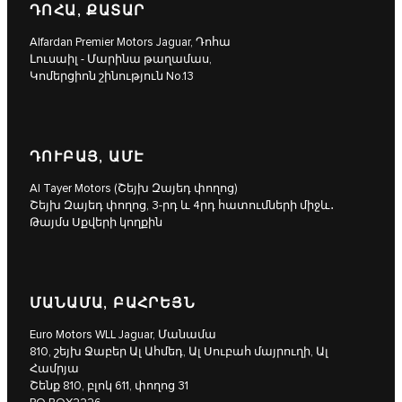
ԴՈՀԱ, ՔԱՏԱՐ
Alfardan Premier Motors Jaguar, Դոհա
Լուսաիլ - Մարինա թաղամաս,
Կոմերցիոն շինություն No.13
ԴՈՒԲԱՅ, ԱՄԷ
Al Tayer Motors (Շեյխ Զայեդ փողոց)
Շեյխ Զայեդ փողոց, 3-րդ և 4րդ հատումների միջև․
Թայմս Սքվերի կողքին
ՄԱՆԱՄԱ, ԲԱՀՐԵՅՆ
Euro Motors WLL Jaguar, Մանամա
810, շեյխ Ջաբեր Ալ Ահմեդ, Ալ Սուբահ մայրուղի, Ալ
Համրյա
Շենք 810, բլոկ 611, փողոց 31