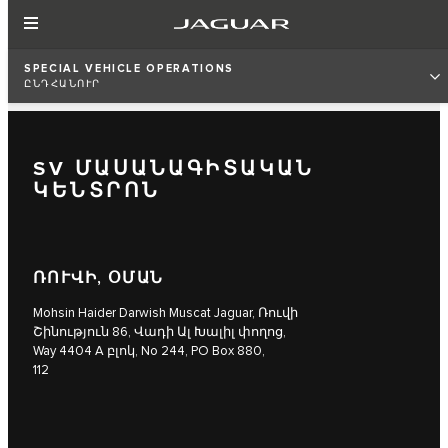
SPECIAL VEHICLE OPERATIONS
ԸՆԴՀԱՆՈՒՐ
SV ՄԱՍԱՆԱԳԻՏԱԿԱՆ
ԿԵՆՏՐՈՆ
ՌՈՒՎԻ, ՕՄԱՆ
Mohsin Haider Darwish Muscat Jaguar, Ռուվի
Շինություն 86, Վադի Ալ Խալիլ փողոց,
Way 4404 A բլոկ, No 244, PO Box 880,
112