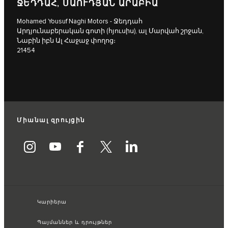
ՋԵԴԴԱՀ, ՍԱՈՒԴՅԱՆ ԱՐԱԲԻԱ
Mohamed Yousuf Naghi Motors - Ջեդդահ
Արդյունաբերական գոտի (հյուսիս), ալ Մարվահ շրջան,
Նաբին իբն Ալ Հաջաջ փողոց։
21454
Միանալ զրույցին
Կարիերա
Պայմաններ և դրույթներ