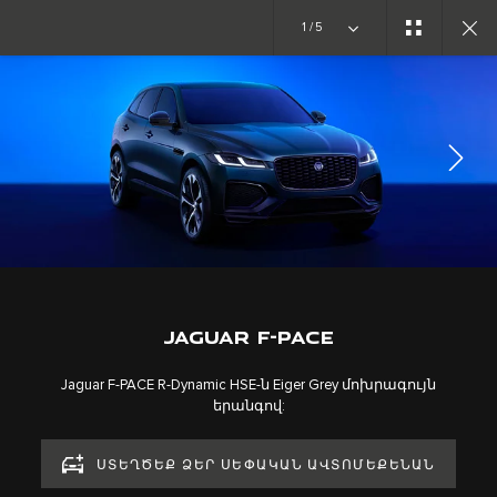
1/5
ՈՒՍՈՒՄՆԱՍԻՐԵԼ F-PACE-Ը
ՊԱՏԿԵՐԱՍՐԱՀ
Միանալ զրույցին
JAGUAR F-PACE
Jaguar F-PACE R-Dynamic HSE-ն Eiger Grey մոխրագույն
երանգով:
Կարիերա
ՍՏԵՂԾԵՔ ՁԵՐ ՍԵՓԱԿԱՆ ԱՎՏՈՄԵՔԵՆԱՆ
Պայմաններ և դրույթներ