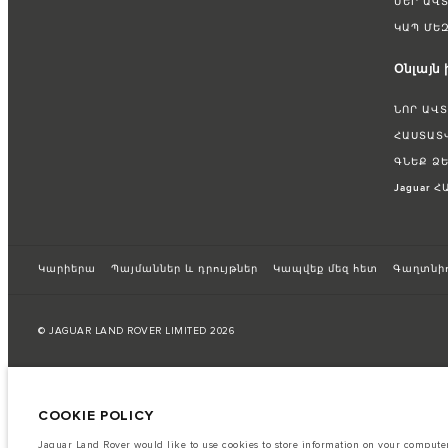
ՄԵՐ ԱՎ
ԿԱՊ ՄԵԶ
Օնլայն
ՆՈՐ ԱՎ
ՀԱՍՏԱՏ
ԳՆԵՔ Ձ
Jaguar 
Կարիերա
Պայմաններ և դրույթներ
Կապվեք մեզ հետ
Գաղտնիո
© JAGUAR LAND ROVER LIMITED 2026
Registered Office: Abbey Road, Whitley, Coventry CV3 4LF
Registered in England No: 1672070
COOKIE POLICY
The fuel consumption figures provided are as a result of official manufacturer's te
Jaguar Land Rover would like to use cookies to store information on your computer 