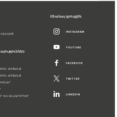
Միանալ զրույցին
INSTAGRAM
ԱՎԵԼՎԱԾ
YOUTUBE
այություններ
FACEBOOK
ՈՒՄՆ ԱՌՑԱՆՑ
ՈՒՄՆ ԱՌՑԱՆՑ
TWITTER
ՒՄՆԵՐ
Ր
LINKEDIN
Ր ԵՎ ԱՆՎԱԴՈՂԵՐ