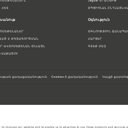
ՏՈՄԵՔԵՆԱՆԵՐԸ
Jaguar ԵՐԱՇԽԻՔ
 ՀԵՏ
ՕՊՑԻՈՆԱԼ ԸՆԴԼԱՅՆՎ
 խանութ
Օգնություն
ՏՈՄԵՔԵՆԱՆԵՐ
ՕԳՆՈՒԹՅՈՒՆ ՃԱՆԱՊԱ
ՎԱԾ Է ՕԳՏԱԳՈՐԾՄԱՆ
ՀԱՐՑԵՐ
ԵՐ ԱՎՏՈՄԵՔԵՆԱՆ ՕՆԼԱՅՆ
ԳՏԵՔ ՄԵԶ
ՀԱՎԱՔԱԾՈՒ
ւթյան քաղաքականություն
Cookies-ի քաղականություն
Կայքի քարտե
sts in accordance with EU legislation.
to improve our website and to enable us to advertise to you those products and services wh