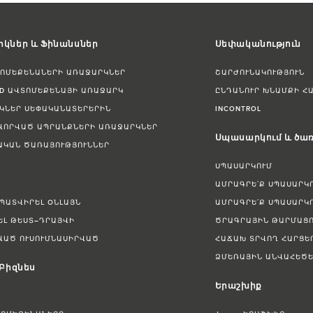
կներ և Ֆինանսներ
Սեփականություն
ՏՈՄԵՔԵՆԱՆԵՐԻ ԱՌԱՋԱՐԿՆԵՐ
ՇԱՐԺՈՒՆԱԿՈՒԹՅՈՒՆ
ED ԱՎՏՈՄԵՔԵՆԱՅԻ ԱՌԱՋԱՐԿ
ԸՆԴԱՆՈՒՐ ԽՆԱՄՔԻ Հ
ԿՆԵՐ ՍԵՓԱԿԱՆԱՏԵՐԵՐԻՆ
INCONTROL
ՎՈՐՎԱԾ ԱՊՐԱՆՔՆԵՐԻ ԱՌԱՋԱՐԿՆԵՐ
Սպասարկում և ծառ
ԱԿԱՆ ԾԱՌԱՅՈՒԹՅՈՒՆՆԵՐ
ՍՊԱՍԱՐԿՈՒՄ
ԱՄՐԱԳՐԵ՛Ք ՍՊԱՍԱՐԿ
 ՊԱՏՎԻՐԵԼ ՕՆԼԱՅՆ
ԱՄՐԱԳՐԵ՛Ք ՍՊԱՍԱՐԿ
ԵԼ ԹԵՍՏ–ԴՐԱՅՎԻ
ԾՐԱԳՐԱՅԻՆ ԹԱՐՄԱՑՈ
ՎԱԾ ՈՒՍՈՒՄՆԱՍԻՐՎԱԾ
ՀԱՃԱԽ ՏՐՎՈՂ ՀԱՐՑԵ
ՁՄԵՌԱՅԻՆ ԱՆՎԱՀԵԾԵ
 Բիզնես
Երաշխիք