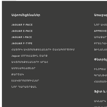
Ավտոմեքենաներ
Առաջար
JAGUAR F-PACE
ՆՈՐ ԱՎ
JAGUAR E-PACE
APPROV
JAGUAR I-PACE
ԱՌԱՋԱՐ
JAGUAR F-TYPE
ԲՐԵՆԴԱ
ՀԱՏՈՒԿ ԱՎՏՈՄԵՔԵՆԱՆԵՐԻ ՇԱՀԱԳՈՐԾՈՒՄ
ՖԻՆԱՆՍ
Jaguar ՄՈԴԵԼԱՅԻՆ ՇԱՐՔ
Փնտրել
ԱՎՏՈՄԵՔԵՆԱՆԵՐԻ ՍՐԱՀ
ԱՄԵՆԱԳՆԱՑՆԵՐ
ԻՆՉՊԵՍ
ՔԱՐՇԱԿ
ԳՐԱՆՑՎ
ԷԼԵԿՏՐՈՄՈԲԻԼՆԵՐ
ՀԱՍՏԱՏ
ՆՈՐ ԴԱՐԱՇՐՋԱՆ
Ֆլիտ և
ԱԿՆԱՐԿ