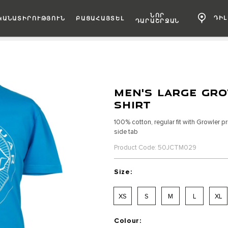
ՆՈՐ
ԴԻ
ԿԱՆԱՏԻՐՈՒԹՅՈՒՆ
ԲԱՑԱՀԱՅՏԵԼ
ԴԱՐԱՇՐՋԱՆ
MEN'S LARGE GRO
SHIRT
100% cotton, regular fit with Growler p
side tab
Product Code: 50JCTM029
Size:
XS
S
M
L
XL
Colour: