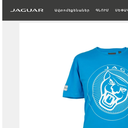
Ավտոմեքենաներ
ԳՆՈՒՄ
ՍԵՓԱ