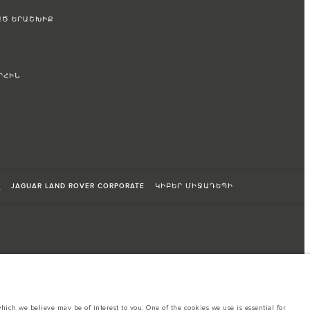
ԱԾ ԵՐԱՇԽԻՔ
ՐՀԻՆ
զ
JAGUAR LAND ROVER CORPORATE
ԿԻԲԵՐ ՄԻՋԱԴԵՊԻ
ich we believe may be of interest to you. One of the cookies we use is essential for