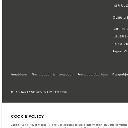
ԿԱՊ ՄԵԶ
Օնլայն
ՆՈՐ ԱՎ
ՀԱՍՏԱՏ
ԳՆԵՔ Ձ
Jaguar 
Կարիերա
Պայմաններ և դրույթներ
Կապվեք մեզ հետ
Գաղտնիո
© JAGUAR LAND ROVER LIMITED 2026
Registered Office: Abbey Road, Whitley, Coventry CV3 4LF
Registered in England No: 1672070
COOKIE POLICY
The fuel consumption figures provided are as a result of official manufacturer's te
Jaguar Land Rover would like to use cookies to store information on your computer 
A vehicle's actual fuel consumption may differ from that achieved in such tests an