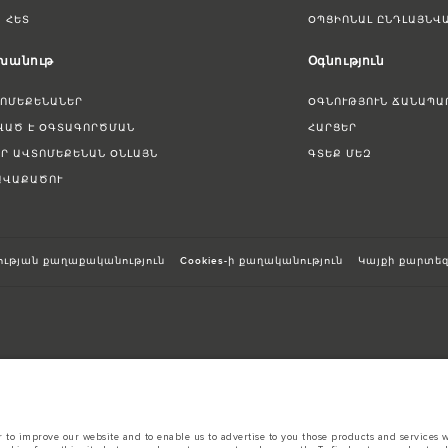
 ՀԵՏ
ՕՊՑԻՈՆԱԼ ԸՆԴԼԱՅՆՎ
 խանութ
Օգնություն
ՏՈՄԵՔԵՆԱՆԵՐ
ՕԳՆՈՒԹՅՈՒՆ ՃԱՆԱՊԱ
ՎԱԾ Է ՕԳՏԱԳՈՐԾՄԱՆ
ՀԱՐՑԵՐ
ԵՐ ԱՎՏՈՄԵՔԵՆԱՆ ՕՆԼԱՅՆ
ԳՏԵՔ ՄԵԶ
ՀԱՎԱՔԱԾՈՒ
ւթյան քաղաքականություն
Cookies-ի քաղականություն
Կայքի քարտե
sts in accordance with EU legislation.
to improve our website and to enable us to advertise to you those products and services wh
d these figures are for comparative purposes only.