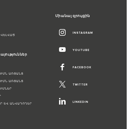
Միանալ զրույցին
INSTAGRAM
ԱՎԵԼՎԱԾ
YOUTUBE
այություններ
FACEBOOK
ՈՒՄՆ ԱՌՑԱՆՑ
ՈՒՄՆ ԱՌՑԱՆՑ
TWITTER
ՒՄՆԵՐ
Ր
LINKEDIN
Ր ԵՎ ԱՆՎԱԴՈՂԵՐ