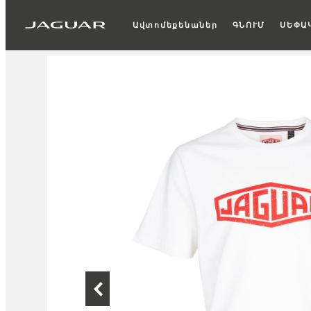
Ավտոմեքենաներ
ԳՆՈՒՄ
ՍԵՓԱ