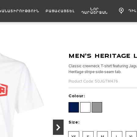
ՆՈՐ
ԴԻ
ԿԱՆԱՏԻՐՈՒԹՅՈՒՆ
ԲԱՑԱՀԱՅՏԵԼ
ԴԱՐԱՇՐՋԱՆ
MEN'S HERITAGE 
Classic crewneck T-shirt featuring Jag
Heritage stripe side-seam tab.
Product Code: 50JGTM476
Colour:
Size:
XS
S
M
L
XL