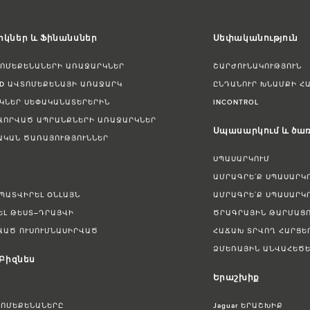
կներ և Ֆինանսներ
Սեփականություն
ՏՈՄԵՔԵՆԱՆԵՐԻ ԱՌԱՋԱՐԿՆԵՐ
ՇԱՐԺՈՒՆԱԿՈՒԹՅՈՒՆ
ED ԱՎՏՈՄԵՔԵՆԱՅԻ ԱՌԱՋԱՐԿ
ԸՆԴԱՆՈՒՐ ԽՆԱՄՔԻ Հ
ԿՆԵՐ ՍԵՓԱԿԱՆԱՏԵՐԵՐԻՆ
INCONTROL
ՎՈՐՎԱԾ ԱՊՐԱՆՔՆԵՐԻ ԱՌԱՋԱՐԿՆԵՐ
Սպասարկում և ծառ
ԱԿԱՆ ԾԱՌԱՅՈՒԹՅՈՒՆՆԵՐ
ՍՊԱՍԱՐԿՈՒՄ
ԱՄՐԱԳՐԵ՛Ք ՍՊԱՍԱՐԿ
 ՊԱՏՎԻՐԵԼ ՕՆԼԱՅՆ
ԱՄՐԱԳՐԵ՛Ք ՍՊԱՍԱՐԿ
ԵԼ ԹԵՍՏ–ԴՐԱՅՎԻ
ԾՐԱԳՐԱՅԻՆ ԹԱՐՄԱՑՈ
ՎԱԾ ՈՒՍՈՒՄՆԱՍԻՐՎԱԾ
ՀԱՃԱԽ ՏՐՎՈՂ ՀԱՐՑԵ
ՁՄԵՌԱՅԻՆ ԱՆՎԱՀԵԾԵ
 Բիզնես
Երաշխիք
ՏՈՄԵՔԵՆԱՆԵՐԸ
Jaguar ԵՐԱՇԽԻՔ