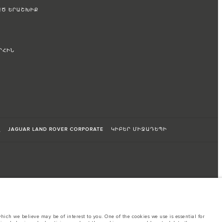
ԱԾ ԵՐԱՇԽԻՔ
ՐՀԻՆ
զ
JAGUAR LAND ROVER CORPORATE
ԿԻԲԵՐ ՄԻՋԱԴԵՊԻ
ich we believe may be of interest to you. One of the cookies we use is essential for