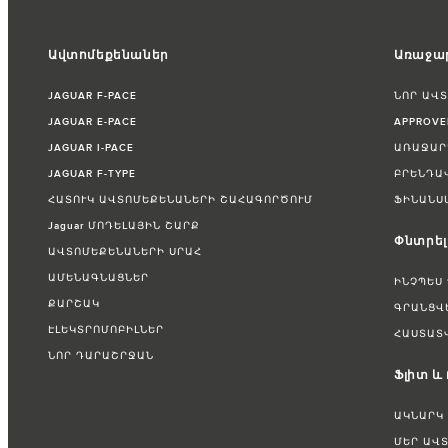
Ավտոմեքենաներ
Առաջար
JAGUAR F-PACE
ՆՈՐ ԱՎ
JAGUAR E-PACE
APPROV
JAGUAR I-PACE
ԱՌԱՋԱՐ
JAGUAR F-TYPE
ԲՐԵՆԴԱ
ՀԱՏՈՒԿ ԱՎՏՈՄԵՔԵՆԱՆԵՐԻ ՇԱՀԱԳՈՐԾՈՒՄ
ՖԻՆԱՆՍ
Jaguar ՄՈԴԵԼԱՅԻՆ ՇԱՐՔ
Փնտրել
ԱՎՏՈՄԵՔԵՆԱՆԵՐԻ ՍՐԱՀ
ԱՄԵՆԱԳՆԱՑՆԵՐ
ԻՆՉՊԵՍ
ՔԱՐՇԱԿ
ԳՐԱՆՑՎ
ԷԼԵԿՏՐՈՄՈԲԻԼՆԵՐ
ՀԱՍՏԱՏ
ՆՈՐ ԴԱՐԱՇՐՋԱՆ
Ֆլիտ և
ԱԿՆԱՐԿ
ՄԵՐ ԱՎ