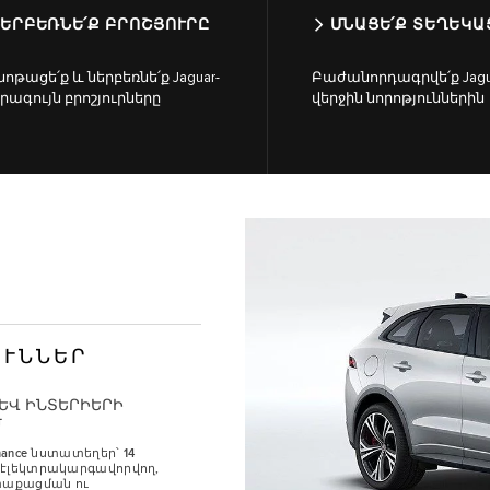
ԵՐԲԵՌՆԵ՛Ք ԲՐՈՇՅՈՒՐԸ
ՄՆԱՑԵ՛Ք ՏԵՂԵԿ
ոթացե՛ք և ներբեռնե՛ք Jaguar-
Բաժանորդագրվե՛ք Jagu
որագույն բրոշյուրները
վերջին նորոթյուններին
ՈՒՆՆԵՐ
ԵՎ ԻՆՏԵՐԻԵՐԻ
Մ
mance նստատեղեր՝ 14
էլեկտրակարգավորվող,
տաքացման ու