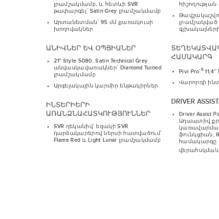
լրամշակմամբ, և հետևի SVR
հիշողության
թափարգել՝ Satin Grey լրամշակմամբ
Թավշակաշվով
Արտանետման՝ 95 մմ քառակուսի
լրամշակված 
խողովակներ
գլխակալների
ԱՆԻՎՆԵՐ ԵՎ ՕՊՑԻԱՆԵՐ
ՏԵՂԵԿԱՏՎԱ
ՀԱՄԱԿԱՐԳ
21" Style 5080, Satin Technical Grey
անվասկավառակներ՝ Diamond Turned
5
Pivi Pro՝
11,4
լրամշակմամբ
Վարորդի ին
Արգելակային կարմիր ենթակիրներ
DRIVER ASSIS
ԻՆՏԵՐԻԵՐԻ
ԱՌԱՆՁՆԱՀԱՏԿՈՒԹՅՈՒՆՆԵՐ
Driver Assist
Ադապտիվ քրո
SVR ղեկանիվ՝ եզակի SVR
կառավարմա
դարձակարերով ներսի հատվածում՝
ֆունկցիան, Rea
Flame Red և Light Lunar լրամշակմամբ
համակարգը և
վերահսկման