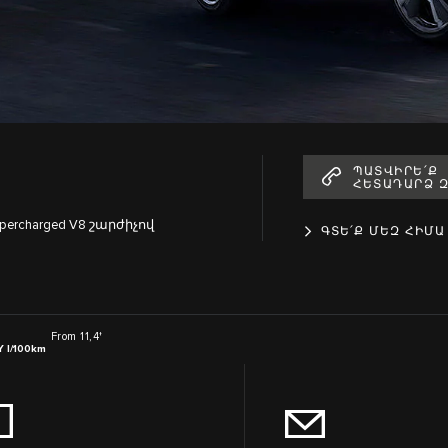
ՊԱՏՎԻՐԵ՛Ք
ՀԵՏԱԴԱՐՁ 
rcharged V8 շարժիչով
ԳՏԵ՛Ք ՄԵԶ ՀԻՄԱ
From 11,4
†
 l/100km