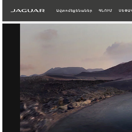
Ավտոմեքենաներ
ԳՆՈՒՄ
ՍԵՓԱ