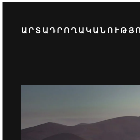
ԱՐՏԱԴՐՈՂԱԿԱՆՈՒԹՅ