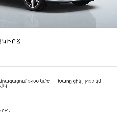
ԱԿԻՐՃ
Արագացում 0-100 կմ/ժ,
Խառը ցիկլ, լ/100 կմ
վրկ
ԵՐԻՆ