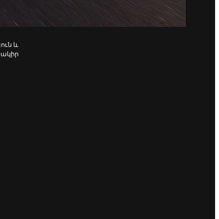
ուն և
կակիր