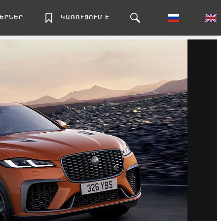
ԼԵՐՆԵՐ
ԿԱՌՈՒՑՈՒՄ Է