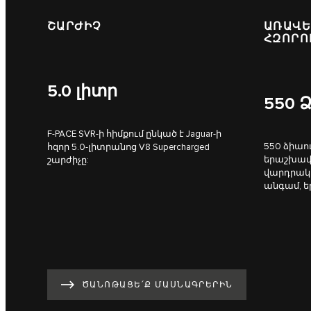
ՇԱՐԺԻՉ
ԱՌԱՎԵ
ՀԶՈՐՈ
5.0
լիտր
550
Ձ
F‑PACE SVR-ի հիմքում ընկած է Jaguar-ի
550 ձիաու
հզոր 5.0-լիտրանոց V8 Supercharged
երաշխավո
շարժիչը:
վարդրակա
անգամ, ե
ԾԱՆՈԹԱՑԵ՛Ք ՄԱՍՆԱԳՐԵՐԻՆ