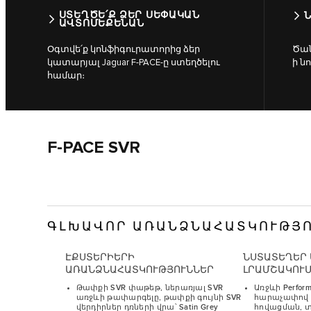
ՍՏԵՂԾԵ՛Ք ՁԵՐ ՍԵՓԱԿԱՆ
Ն
ԱՎՏՈՄԵՔԵՆԱՆ
Օգտվե՛ք կոնֆիգուրատորից ձեր
Ծան
կատարյալ Jaguar F‑PACE-ը ստեղծելու
ի ն
համար։
F-PACE SVR
ԳԼԽԱՎՈՐ ԱՌԱՆՁՆԱՀԱՏԿՈՒԹՅ
ԷՔՍՏԵՐԻԵՐԻ
ՆՍՏԱՏԵՂԵՐ 
ԱՌԱՆՁՆԱՀԱՏԿՈՒԹՅՈՒՆՆԵՐ
ԼՐԱՄՇԱԿՈՒ
Թափքի SVR փաթեթ, ներառյալ SVR
Առջևի Perfor
առջևի թափարգելը, թափքի գույնի SVR
հարաչափով 
վերդիրներ դռների վրա՝ Satin Grey
հովացման, 