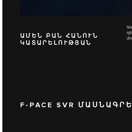
Ապ
դի
ԱՄԵՆ ԲԱՆ ՀԱՆՈՒՆ
մո
ԿԱՏԱՐԵԼՈՒԹՅԱՆ
F-PACE SVR ՄԱՍՆԱԳՐ