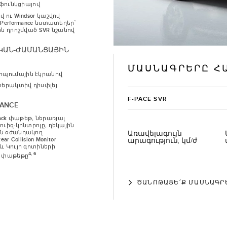
 ֆունկցիայով
 ու Windsor կաշվով
Performance նստատեղեր՝
ն դրոշմված SVR նշանով
ԿԱՆ-ԺԱՄԱՆՑԱՅԻՆ
ՄԱՍՆԱԳՐԵՐԸ Հ
” հպումային էկրանով
տերակտիվ դիսփլեյ
F-PACE SVR
TANCE
 Pack փաթեթ, ներառյալ
ւիզ-կոնտրոլը, ղեկային
ն օժանդակող
Առավելագույն
r Collision Monitor
արագություն, կմ/ժ
 Կույր գոտիների
4, 6
 փաթեթը
ԾԱՆՈԹԱՑԵ՛Ք ՄԱՍՆԱԳՐ