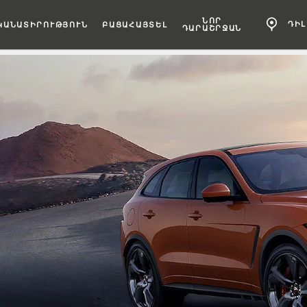
ՆՈՐ
ԴԻ
ԿԱՆԱՏԻՐՈՒԹՅՈՒՆ
ԲԱՑԱՀԱՅՏԵԼ
ԴԱՐԱՇՐՋԱՆ