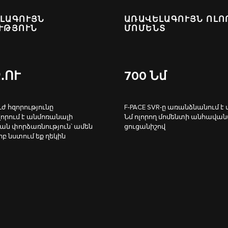
ԼԱԳՈՒՅՆ
ԱՌԱՎԵԼԱԳՈՒՅՆ ՈԼՈ
ՒԹՅՈՒՆ
ՄՈՄԵՆՏ
․ՈՒ
700
Նմ
ժ հզորությունը
F‑PACE SVR-ը առանձնանում է 
րում է անմոռանալի
Նմ ոլորող մոմենտի անհավա
ն փորձառնություն՝ ամեն
ցուցանիշով
րբ նստում եք ղեկին