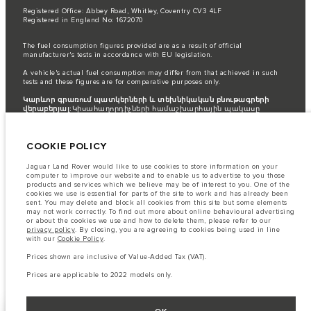
Registered Office: Abbey Road, Whitley, Coventry CV3 4LF
Registered in England No: 1672070
The fuel consumption figures provided are as a result of official
manufacturer's tests in accordance with EU legislation.
A vehicle's actual fuel consumption may differ from that achieved in such
tests and these figures are for comparative purposes only.
Կարևոր գրառում պատկերների և տեխնիկական բնութագրերի
վերաբերյալ:
Կիսահաղորդիչների համաշխարհային պակասը
ներկայումս ազդում է տրանսպորտային միջոցների տեխնիկական
բնութագրերի, տարբերակների առկայության և պատրաստման
ժամկետների վրա: Արդյունքում ներկայումս վեբկայքում
COOKIE POLICY
օգտագործվող պատկերները կարող են ամբողջությամբ
չարտացոլել գործառույթները, տեսականին, հարդարման և
գունային սխեմաների ընթացիկ տեխնիկական բնութագրերը:
Jaguar Land Rover would like to use cookies to store information on your
Խնդրում ենք խորհրդակցել ձեր մանրածախ վաճառողի հետ, ով
computer to improve our website and to enable us to advertise to you those
կկարողանա ներկայացնել ձեզ առկա ցանկացած
products and services which we believe may be of interest to you. One of the
սահմանափակում՝ ճիշտ ընտրություն կատարելու համար
cookies we use is essential for parts of the site to work and has already been
sent. You may delete and block all cookies from this site but some elements
The information, specification, engines and colours on this website are based
may not work correctly. To find out more about online behavioural advertising
on European specification and may vary from market to market and are
or about the cookies we use and how to delete them, please refer to our
subject to change without notice. Some vehicles are shown with optional
privacy policy
. By closing, you are agreeing to cookies being used in line
equipment that may not be available in all markets. Please contact your
with our
Cookie Policy
.
local retailer for local availability and prices.
Prices shown are inclusive of Value-Added Tax (VAT).
Prices shown are inclusive of Value-Added Tax (VAT).
Prices are applicable to 2026 models only.
Prices are applicable to 2022 models only.