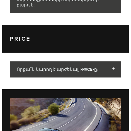
բարդ է։
PRICE
Որքա՞ն կարող է արժենալ I-PACE-ը։