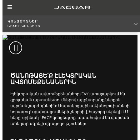
ԿՈՆՑԵՊՏՆԵՐ
I‑PACE ԿՈՆՑԵՊՏ
ԾԱՆՈԹԱՑԵ՛Ք ԷԼԵԿՏՐԱԿԱՆ
ԱՎՏՈՄԵՔԵՆԱՆԵՐԻՆ
Էլեկտրական ավտոմեքենաները (EVs) առաջարկում են
զրոյական արտանետումներով այլընտրանք ներքին
այրման շարժիչներին։ Մարտկոցային տեխնոլոգիաների
նորագույն զարգացումների շնորհիվ, հաջորդ սերնդի ԷՄ-
ները, օրինակ I‑PACE կոնցեպտը, ապահովում են վարման
աննկարագրելի զգացողություններ։