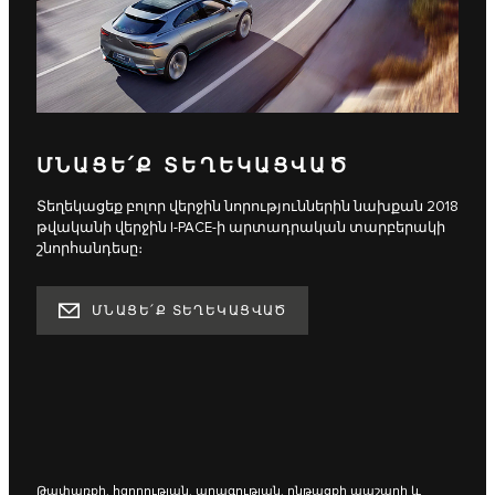
ՄՆԱՑԵ՛Ք ՏԵՂԵԿԱՑՎԱԾ
Տեղեկացեք բոլոր վերջին նորություններին նախքան 2018
թվականի վերջին I‑PACE-ի արտադրական տարբերակի
շնորհանդեսը։
ՄՆԱՑԵ՛Ք ՏԵՂԵԿԱՑՎԱԾ
Թափառքի, հզորության, արագության, ընթացքի պաշարի և