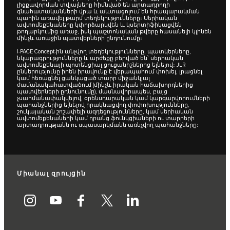
լիցքավորման տվյալները հիմնված են արտադրողի
գնահատականների վրա և աևտացոլում են հրապարակման
պահին առավել թարմ տեղեկությունները։ Սերիական
ավտոմեքենաները կփորձարկվեն և կսերտիֆիկացվեն
թողարկումից առաջ, իսկ պաշտոնական թվերը հասանելի կլինեն
մինչև առաջին պատվերների ընդունումը։
I‑PACE Concept-ին անչվող տեղեկությունները, պատկերները,
նկարագրությունները և արժեքը բերված են՝ սերիական
ավտոմեքենայի պոտենցիալ ցուցանիշներից ելնելով։ JLR
ընկերությունը իրեն իրավունք է վերապահում փոխել, լրացնել
կամ հեռացնել ցանկացած տարր միջանկյալ
ժամանակահատվածում (մինչև իրական հաճախորդներից
պատվերների ըդնունումը), մասնավորապես, բայց
չսահմանափակվելով, օրենսդարական կամ կարգարվորումների
պահանջներից ելնելով իրակնացվող փոփոխությունները,
շուկայական շոշափելի ազդեցությունները, կամ սերիական
ավտոմեքենաների կամ դրանց ֆունկցիաների ու տարրերի
արտադրությանն ու սպասարկմանն առնչվող պահանջները։
Միանալ զրույցին