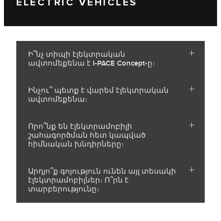
ELECTRIC VEHICLES
Ի՞նչ տիպի էլեկտրական
ավտոմեքենա է I-PACE Concept-ը։
Ինչու՞ պետք է վարեմ էլեկտրական
ավտոմեքենա։
Որո՞նք են էլեկտրամոբիլի
շահագործման հետ կապված
հիմնական խնդիրները։
Արդյո՞ք գոյություն ունեն այլ տեսակի
էլեկտրամոբիլներ։ Ո՞րն է
տարբերությունը։