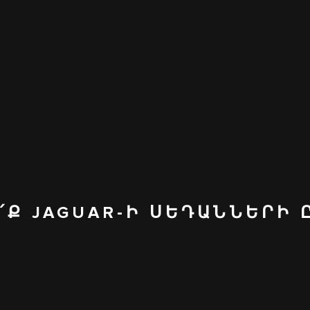
՛Ք JAGUAR-Ի ՍԵԴԱՆՆԵՐԻ 