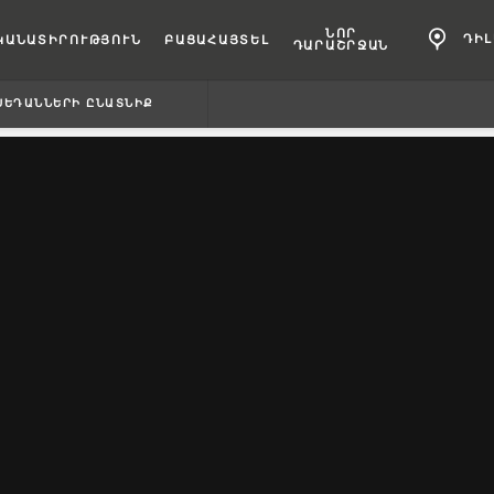
ՆՈՐ
ԴԻ
ԿԱՆԱՏԻՐՈՒԹՅՈՒՆ
ԲԱՑԱՀԱՅՏԵԼ
ԴԱՐԱՇՐՋԱՆ
ՍԵԴԱՆՆԵՐԻ ԸՆԱՏՆԻՔ