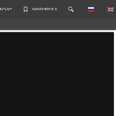
ԼԵՐՆԵՐ
ԿԱՌՈՒՑՈՒՄ Է