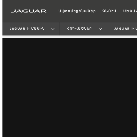
Ավտոմեքենաներ
ԳՆՈՒՄ
ՍԵՓԱ
JAGUAR-Ի ՄԱՍԻՆ
ՀՈԴՎԱԾՆԵՐ
JAGUAR-Ի 